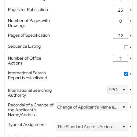
Pages for Publication
*
Number of Pages with
*
Drawings
Pages of Specification
*
Sequence Listing
*
Number of Office
*
Actions
International Search
*
Report is established
EPO
International Searching
*
Authority
Recordal of a Change of
Change of Applicant's Name and Address
*
the Applicant's
Name/Address
Type of Assignment
The Standard Agent's Assignment
*