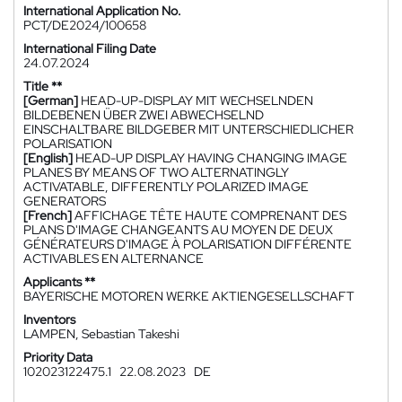
International Application No.
PCT/DE2024/100658
International Filing Date
24.07.2024
Title **
[German]
HEAD-UP-DISPLAY MIT WECHSELNDEN
BILDEBENEN ÜBER ZWEI ABWECHSELND
EINSCHALTBARE BILDGEBER MIT UNTERSCHIEDLICHER
POLARISATION
[English]
HEAD-UP DISPLAY HAVING CHANGING IMAGE
PLANES BY MEANS OF TWO ALTERNATINGLY
ACTIVATABLE, DIFFERENTLY POLARIZED IMAGE
GENERATORS
[French]
AFFICHAGE TÊTE HAUTE COMPRENANT DES
PLANS D'IMAGE CHANGEANTS AU MOYEN DE DEUX
GÉNÉRATEURS D'IMAGE À POLARISATION DIFFÉRENTE
ACTIVABLES EN ALTERNANCE
Applicants **
BAYERISCHE MOTOREN WERKE AKTIENGESELLSCHAFT
Inventors
LAMPEN, Sebastian Takeshi
Priority Data
102023122475.1
22.08.2023
DE