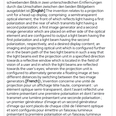
schwebenden Bilds in zwei unterschiedlichen Entfernungen
durch das Umschalten zwischen den beiden Bildgebern
ausgebildet ist.
[English]
The invention relates to a projection
unit for a head-up display, comprising: a semitransparent
optical element, the front of which reflects light having a first
polarization and the rear of which transmits light having a
second polarization; a first image generator and a second
image generator which are placed on either side of the optical
element and are configured to output a light beam having the
first polarization and a light beam having the second
polarization, respectively, and a desired display content; an
imaging and projecting optical unit which is configured further
on in the beam path of the two light beams in such a way that
the light beams exit the projection unit in a specified direction
towards a reflective window which is located in the field of
vision of a user and in which the light beams are reflected
towards the user's eyes; wherein the projection unit is
configured to alternately generate a floating image at two
different distances by switching between the two image
generators.
[French]
L'invention concerne une unité de
projection pour un affichage tête haute, comprenant : un
élément optique semi-transparent, dont l'avant réfléchit une
lumière présentant une première polarisation et dont l'arrière
transmet une lumière présentant une seconde polarisation ;
un premier générateur d'image et un second générateur
d'image qui sont placés de chaque côté de l'élément optique
et sont configurés pour émettre un faisceau lumineux
présentant la première polarisation et un faisceau lumineux