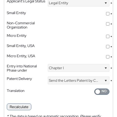
Applicant's Legal Status
Legal Entity
*
Small Entity
*
Non-Commercial
*
Organization
Micro Entity
*
Small Entity, USA
*
Micro Entity, USA
*
Entry into National
Chapter I
*
Phase under
Patent Delivery
Send the Letters Patent by Courier
*
Translation
Recalculate
*
The data is based on automatic recognition. Please verify