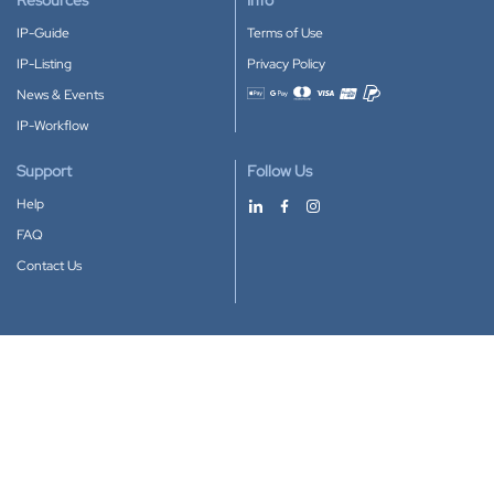
Resources
Info
IP-Guide
Terms of Use
IP-Listing
Privacy Policy
News & Events
Accepted payment methods
IP-Workflow
Support
Follow Us
Help
FAQ
Contact Us
Download our App
Google Play
Apple Store
IP-Coster © 2010-2026
All rights reserved.