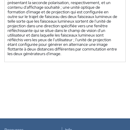
présentant la seconde polarisation, respectivement, et un
contenu d'affichage souhaité ; une unité optique de
formation d'image et de projection qui est configurée en
outre sur le trajet de faisceau des deux faisceaux lumineux de
telle sorte que les faisceaux lumineux sortent de l'unité de
projection dans une direction spécifiée vers une fenêtre
réfléchissante qui se situe dans le champ de vision d'un
utilisateur et dans laquelle les faisceaux lumineux sont
réfléchis vers les yeux de l'utilisateur ; l'unité de projection
étant configurée pour générer en alternance une image
flottante à deux distances différentes par commutation entre
les deux générateurs d'image.