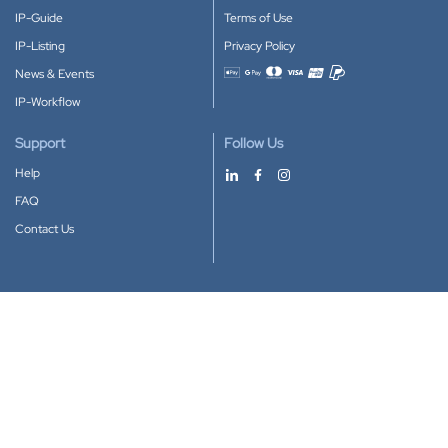
IP-Guide
Terms of Use
IP-Listing
Privacy Policy
News & Events
Accepted payment methods
IP-Workflow
Support
Follow Us
Help
FAQ
Contact Us
Download our App
Google Play
Apple Store
IP-Coster © 2010-2026
All rights reserved.