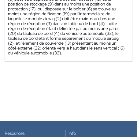
position de stockage (9) dans au moins une position de
protection (17), où, disposée sur le boîtier (6) se trouve au
moins une région de fixation (19) par l'intermédiaire de
laquelle le module airbag (2) doit être maintenu dans une
région de réception (3) dans un tableau de bord (4), ladite
région de réception étant délimitée par au moins une paroi
(20) du tableau de bord (4) du véhicule automobile (32), le
tableau de bord étant formé séparément du module airbag
(2), et l'élément de couvercle (13) présentant au moins un
côté externe (22) orienté vers le haut dans le sens vertical (16)
du véhicule automobile (32).
Resources
Info