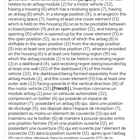
relates to an airbag module (2) for a motor vehicle (32),
having a housing (6) which has a receiving space (7), having
an airbag (8) which, in a storage position (9), is arranged in the
receiving space (7), having at least one cover element (13)
which is held on the housing (6) so as to be pivotable between
a closed position (11) and an open position (12), and having an
opening (15) which is opened up by the cover element (13) in
the open position (12), as a result of which the airbag (8) is
shiftable in the open position (12) from the storage position
(9) into at least one protective position (17), wherein provided
on the housing (6) is at least one fastening region (19) via
which the airbag module (2) is to be held in a receiving region
(3) in a dashboard (4), said receiving region being bounded by
at least one wall (20) of the dashboard (4) of the motor
vehicle (32), the dashboard being formed separately from the
airbag module (2), and the cover element (13) has at least one
outer side (22) facing upwards in the vertical direction (16) of
the motor vehicle (32).
[French]
L'invention concerne un
module airbag (2) pour un véhicule automobile (32),
comprenant un boîtier (6) qui possède un espace de
réception (7), possédant un airbag (8) qui, dans une position
de stockage (9), est disposé dans l'espace de réception (7),
possédant au moins un élément de couvercle (13) qui est
maintenu sur le boîtier (6) de manière à pouvoir pivoter entre
une position fermée (11) et une position ouverte (12), et
possédant une ouverture (15) qui est ouverte par l'élément de
couvercle (13) dans la position ouverte (12), après quoi l'airbag
(8) peut être déplacé dans la position ouverte (12) de la