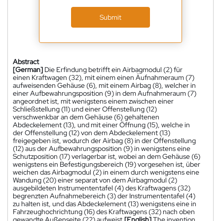
Submit
Abstract
[German]
Die Erfindung betrifft ein Airbagmodul (2) für
einen Kraftwagen (32), mit einem einen Äufnahmeraum (7)
aufweisenden Gehäuse (6), mit einem Airbag (8), welcher in
einer Aufbewahrungsposition (9) in dem Aufnahmeraum (7)
angeordnet ist, mit wenigstens einem zwischen einer
Schließstellung (11) und einer Offenstellung (12)
verschwenkbar an dem Gehäuse (6) gehaltenen
Abdeckelement (13), und mit einer Öffnung (15), welche in
der Offenstellung (12) von dem Abdeckelement (13)
freigegeben ist, wodurch der Airbag (8) in der Offenstellung
(12) aus der Aufbewahrungsposition (9) in wenigstens eine
Schutzposition (17) verlagerbar ist, wobei an dem Gehäuse (6)
wenigstens ein Befestigungsbereich (19) vorgesehen ist, über
weichen das Airbagmodul (2) in einem durch wenigstens eine
Wandung (20) einer separat von dem Airbagmodul (2)
ausgebildeten Instrumententafel (4) des Kraftwagens (32)
begrenzten Aufnahmebereich (3) der Instrumententafel (4)
zu halten ist, und das Abdeckelement (13) wenigstens eine in
Fahrzeughochrichtung (16) des Kraftwagens (32) nach oben
gewandte Außenseite (22) aufweist.
[English]
The invention