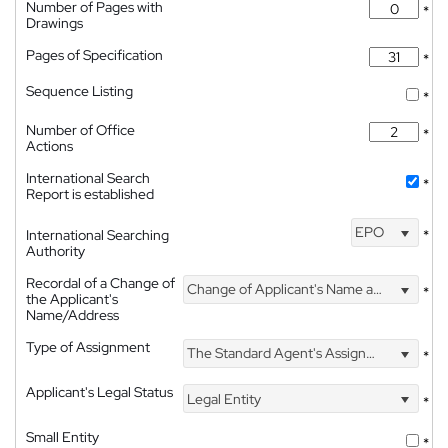
Number of Pages with
*
Drawings
Pages of Specification
*
Sequence Listing
*
Number of Office
*
Actions
International Search
*
Report is established
EPO
International Searching
*
Authority
Recordal of a Change of
Change of Applicant's Name and Address
*
the Applicant's
Name/Address
Type of Assignment
The Standard Agent's Assignment
*
Applicant's Legal Status
Legal Entity
*
Small Entity
*