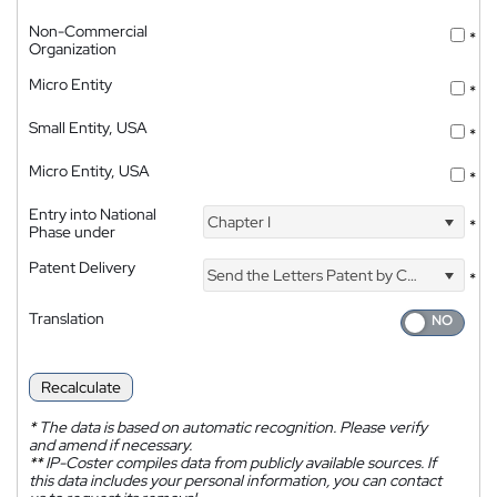
Non-Commercial
*
Organization
Micro Entity
*
Small Entity, USA
*
Micro Entity, USA
*
Entry into National
Chapter I
*
Phase under
Patent Delivery
Send the Letters Patent by Courier
*
Translation
Recalculate
*
The data is based on automatic recognition. Please verify
and amend if necessary.
**
IP-Coster compiles data from publicly available sources. If
this data includes your personal information, you can contact