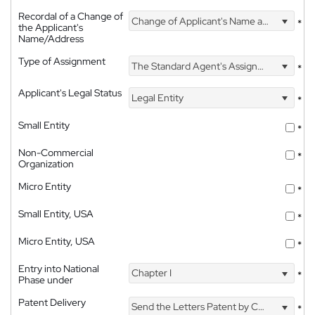
Recordal of a Change of
Change of Applicant's Name and Address
*
the Applicant's
Name/Address
Type of Assignment
The Standard Agent's Assignment
*
Applicant's Legal Status
Legal Entity
*
Small Entity
*
Non-Commercial
*
Organization
Micro Entity
*
Small Entity, USA
*
Micro Entity, USA
*
Entry into National
Chapter I
*
Phase under
Patent Delivery
Send the Letters Patent by Courier
*