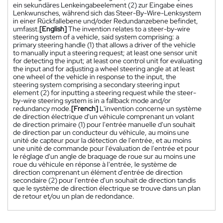
ein sekundäres Lenkeingabeelement (2) zur Eingabe eines
Lenkwunsches, während sich das Steer-By-Wire-Lenksystem
in einer Rückfallebene und/oder Redundanzebene befindet,
umfasst.
[English]
The invention relates to a steer-by-wire
steering system of a vehicle, said system comprising: a
primary steering handle (1) that allows a driver of the vehicle
to manually input a steering request; at least one sensor unit
for detecting the input; at least one control unit for evaluating
the input and for adjusting a wheel steering angle at at least
one wheel of the vehicle in response to the input, the
steering system comprising a secondary steering input
element (2) for inputting a steering request while the steer-
by-wire steering system is in a fallback mode and/or
redundancy mode.
[French]
L'invention concerne un système
de direction électrique d'un véhicule comprenant un volant
de direction primaire (1) pour l'entrée manuelle d'un souhait
de direction par un conducteur du véhicule, au moins une
unité de capteur pour la détection de l'entrée, et au moins
une unité de commande pour l'évaluation de l'entrée et pour
le réglage d'un angle de braquage de roue sur au moins une
roue du véhicule en réponse à l'entrée, le système de
direction comprenant un élément d'entrée de direction
secondaire (2) pour l'entrée d'un souhait de direction tandis
que le système de direction électrique se trouve dans un plan
de retour et/ou un plan de redondance.