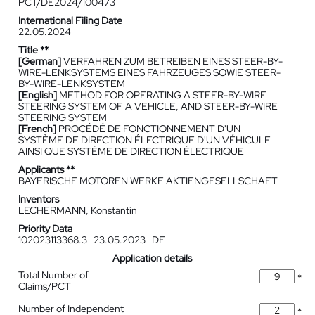
PCT/DE2024/100473
International Filing Date
22.05.2024
Title **
[German]
VERFAHREN ZUM BETREIBEN EINES STEER-BY-
WIRE-LENKSYSTEMS EINES FAHRZEUGES SOWIE STEER-
BY-WIRE-LENKSYSTEM
[English]
METHOD FOR OPERATING A STEER-BY-WIRE
STEERING SYSTEM OF A VEHICLE, AND STEER-BY-WIRE
STEERING SYSTEM
[French]
PROCÉDÉ DE FONCTIONNEMENT D'UN
SYSTÈME DE DIRECTION ÉLECTRIQUE D'UN VÉHICULE
AINSI QUE SYSTÈME DE DIRECTION ÉLECTRIQUE
Applicants **
BAYERISCHE MOTOREN WERKE AKTIENGESELLSCHAFT
Inventors
LECHERMANN, Konstantin
Priority Data
102023113368.3
23.05.2023
DE
Application details
Total Number of
*
Claims/PCT
Number of Independent
*