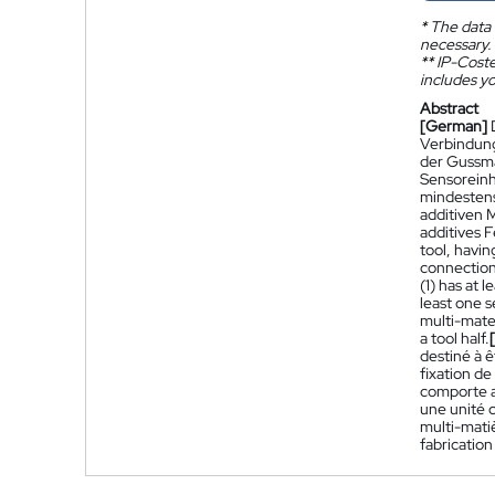
*
The data 
necessary.
**
IP-Coster
includes yo
Abstract
[German]
Verbindung
der Gussma
Sensoreinhe
mindestens
additiven 
additives 
tool, havin
connection 
(1) has at 
least one s
multi-mater
a tool half.
destiné à ê
fixation de
comporte au
une unité 
multi-mati
fabrication