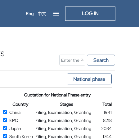
LOG IN
Eng
中文
ES
Search
National phase
Quotation for National Phase entry
Country
Stages
Total
China
Filing, Examination, Granting
1941
EPO
Filing, Examination, Granting
8218
Japan
Filing, Examination, Granting
2034
South Korea
Filing, Examination, Granting
1744