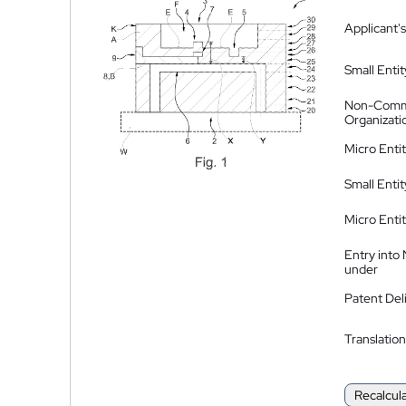
Applicant's
Small Entit
Non-Comm
Organizati
Micro Enti
Small Enti
Micro Enti
Entry into
under
Patent Del
Translation
Recalcul