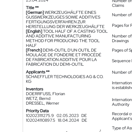
25.04.2024
Number of
Claims
Title **
[German]
WERKZEUGHÄLFTE EINES
Number of
GUSSWERKZEUGES SOWIE ADDITIVES
FERTIGUNGSVERFAHREN ZUR
Pages for 
HERSTELLUNG DER WERKZEUGHÄLFTE
[English]
TOOL HALF OF A CASTING TOOL
AND ADDITIVE MANUFACTURING
Number of
METHOD FOR PRODUCING THE TOOL
Drawings
HALF
[French]
DEMI-OUTIL D'UN OUTIL DE
Pages of S
MOULAGE DE FONDERIE ET PROCÉDÉ
DE FABRICATION ADDITIVE POUR LA
Sequence L
FABRICATION DU DEMI-OUTIL
Applicants **
Number of 
SCHAEFFLER TECHNOLOGIES AG & CO.
KG
Internatio
is establis
Inventors
DOERRFUSS, Florian
WETZ, Bernd
Internatio
DRESSEL, Werner
Authority
Priority Data
Recordal o
102023111275.9
02.05.2023
DE
Applicant
102024110897.5
18.04.2024
DE
Type of A