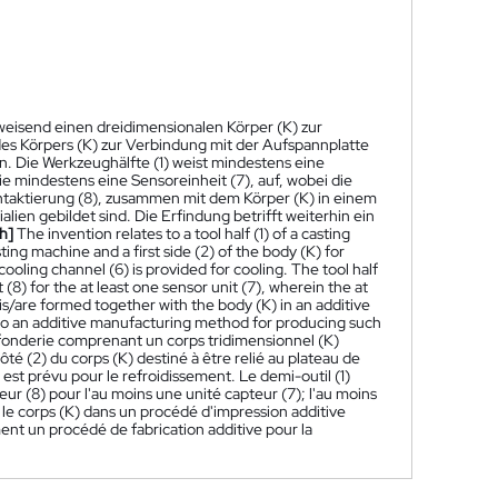
weisend einen dreidimensionalen Körper (K) zur
des Körpers (K) zur Verbindung mit der Aufspannplatte
n. Die Werkzeughälfte (1) weist mindestens eine
ie mindestens eine Sensoreinheit (7), auf, wobei die
ontaktierung (8), zusammen mit dem Körper (K) in einem
ien gebildet sind. Die Erfindung betrifft weiterhin ein
h]
The invention relates to a tool half (1) of a casting
ing machine and a first side (2) of the body (K) for
ooling channel (6) is provided for cooling. The tool half
 (8) for the at least one sensor unit (7), wherein the at
 is/are formed together with the body (K) in an additive
s to an additive manufacturing method for producing such
 fonderie comprenant un corps tridimensionnel (K)
té (2) du corps (K) destiné à être relié au plateau de
est prévu pour le refroidissement. Le demi-outil (1)
ur (8) pour l'au moins une unité capteur (7); l'au moins
 le corps (K) dans un procédé d'impression additive
ent un procédé de fabrication additive pour la