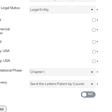
 Legal Status
Legal Entity
*
y
*
ercial
*
on
ty
*
ty, USA
*
ty, USA
*
 National Phase
Chapter I
*
ivery
Send the Letters Patent by Courier
*
ate