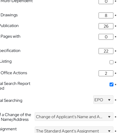
 Multi-Dependent
*
 Drawings
*
Publication
*
 Pages with
*
pecification
*
isting
*
Office Actions
*
nal Search Report
*
hed
EPO
nal Searching
*
f a Change of the
Change of Applicant's Name and Address
*
's Name/Address
ssignment
The Standard Agent's Assignment
*