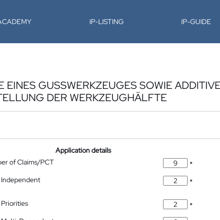
-ACADEMY
IP-LISTING
IP-GUIDE
 EINES GUSSWERKZEUGES SOWIE ADDITIV
TELLUNG DER WERKZEUGHÄLFTE
Application details
ber of Claims/PCT
*
 Independent
*
Priorities
*