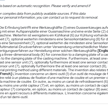
is based on automatic recognition. Please verify and amend if
 compiles data from publicly available sources. If this data
ur personal information, you can contact us to request its removal.
Die Erfindung betrifft eine Werkzeughälfte (1) eines Gusswerkzeuges auf
 mit einer Aufspannplatte einer Gussmaschine und eine erste Seite (2) 
schine. Weiterhin ist wenigstens ein Kühlkanal (6) zur Kühlung vorhande
it (7), optional weiterhin mindestens eine Sensorkontaktierung (8) für d
 eine Sensoreinheit (7), optional weiterhin die mindesten eine Sensork
Multimaterial-Druckverfahren unter Verwendung unterschiedlicher Material
Fertigungsverfahren zur Herstellung einer solchen Werkzeughälfte.
[Englis
g a three-dimensional body (K) for connection to a clamping plate of a cast
to the clamping plate of the casting machine. Furthermore, at least one c
least one sensor unit (7), optionally furthermore at least one sensor contact
ensor unit (7), optionally furthermore the at least one sensor contact (8),
ial printing method using different materials. The invention also relate
[French]
L'invention concerne un demi-outil (1) d'un outil de moulage de
tre relié à un plateau de fixation d'une machine de coulée et un premier cô
 la machine de coulée. En outre, au moins un canal de refroidissement (6) 
 moins une unité capteur (7) et, en option, au moins un contact de capte
capteur (7) comporte, en option, au moins un contact de capteur (8) avec
ère en ayant recours à différents matériaux. L'invention concerne égalem
 d'un tel demi-outil.