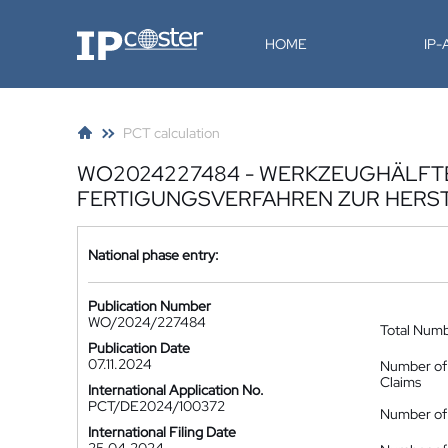
IP-Coster
HOME
IP
PCT calculation
WO2024227484 - WERKZEUGHÄLFTE
FERTIGUNGSVERFAHREN ZUR HERS
National phase entry:
Publication Number
WO/2024/227484
Total Num
Publication Date
07.11.2024
Number of
Claims
International Application No.
PCT/DE2024/100372
Number of 
International Filing Date