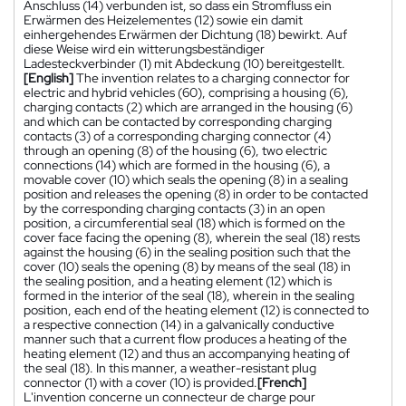
Anschluss (14) verbunden ist, so dass ein Stromfluss ein
Erwärmen des Heizelementes (12) sowie ein damit
einhergehendes Erwärmen der Dichtung (18) bewirkt. Auf
diese Weise wird ein witterungsbeständiger
Ladesteckverbinder (1) mit Abdeckung (10) bereitgestellt.
[English]
The invention relates to a charging connector for
electric and hybrid vehicles (60), comprising a housing (6),
charging contacts (2) which are arranged in the housing (6)
and which can be contacted by corresponding charging
contacts (3) of a corresponding charging connector (4)
through an opening (8) of the housing (6), two electric
connections (14) which are formed in the housing (6), a
movable cover (10) which seals the opening (8) in a sealing
position and releases the opening (8) in order to be contacted
by the corresponding charging contacts (3) in an open
position, a circumferential seal (18) which is formed on the
cover face facing the opening (8), wherein the seal (18) rests
against the housing (6) in the sealing position such that the
cover (10) seals the opening (8) by means of the seal (18) in
the sealing position, and a heating element (12) which is
formed in the interior of the seal (18), wherein in the sealing
position, each end of the heating element (12) is connected to
a respective connection (14) in a galvanically conductive
manner such that a current flow produces a heating of the
heating element (12) and thus an accompanying heating of
the seal (18). In this manner, a weather-resistant plug
connector (1) with a cover (10) is provided.
[French]
L'invention concerne un connecteur de charge pour