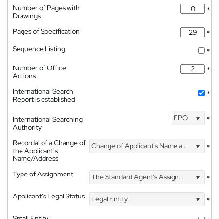
Number of Pages with
*
Drawings
Pages of Specification
*
Sequence Listing
*
Number of Office
*
Actions
International Search
*
Report is established
EPO
International Searching
*
Authority
Recordal of a Change of
Change of Applicant's Name and Address
*
the Applicant's
Name/Address
Type of Assignment
The Standard Agent's Assignment
*
Applicant's Legal Status
Legal Entity
*
Small Entity