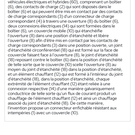
véhicules électriques et hybrides (60), comprenant un boîtier
(6), des contacts de charge (2) qui sont disposés dans le
boîtier (6) et qui peuvent être mis en contact par des contacts
de charge correspondants (3) d'un connecteur de charge
correspondant (4) à travers une ouverture (8) du boîtier (6),
deux connexions électriques (14) qui sont formées dans le
boîtier (6), un couvercle mobile (10) qui étanchéifie
l'ouverture (8) dans une position d'étanchéité et libère
l'ouverture (8) afin d'être mis en contact par les contacts de
charge correspondants (3) dans une position ouverte, un joint
d'étanchéité circonférentiel (18) qui est formé sur la face de
couvercle faisant face à l'ouverture (8), le joint d'étanchéité
(18) reposant contre le boîtier (6) dans la position d'étanchéité
de telle sorte que le couvercle (10) scelle l'ouverture (8) au
moyen du joint d'étanchéité (18) dans la position d'étanchéité,
et un élément chauffant (12) qui est formé à l'intérieur du joint
d'étanchéité (18), dans la position d'étanchéité, chaque
extrémité de l'élément chauffant (12) étant reliée à une
connexion respective (14) d'une manière galvaniquement
conductrice de telle sorte qu'un flux de courant produit un
chauffage de l'élément chauffant (12) et ainsi un chauffage
associé du joint d'étanchéité (18). De cette manière,
l'invention propose un connecteur enfichable résistant aux
intempéries (1) avec un couvercle (10).