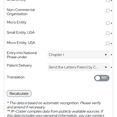
*
Non-Commercial
*
Organization
Micro Entity
*
Small Entity, USA
*
Micro Entity, USA
*
Entry into National
Chapter I
*
Phase under
Patent Delivery
Send the Letters Patent by Courier
*
Translation
Recalculate
*
The data is based on automatic recognition. Please verify
and amend if necessary.
**
IP-Coster compiles data from publicly available sources. If
this data includes your personal information, you can contact