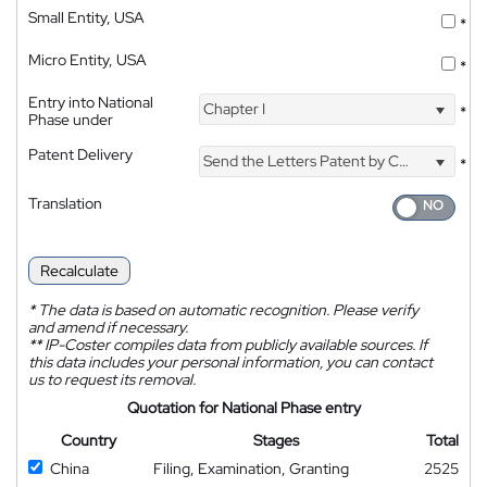
Small Entity, USA
*
Micro Entity, USA
*
Entry into National
Chapter I
*
Phase under
Patent Delivery
Send the Letters Patent by Courier
*
Translation
Recalculate
*
The data is based on automatic recognition. Please verify
and amend if necessary.
**
IP-Coster compiles data from publicly available sources. If
this data includes your personal information, you can contact
us to request its removal.
Quotation for National Phase entry
Country
Stages
Total
China
Filing, Examination, Granting
2525