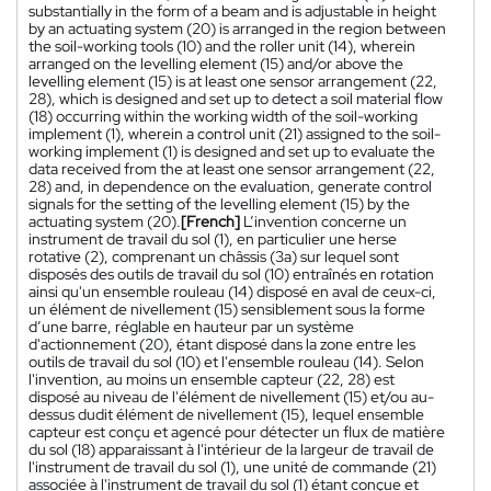
substantially in the form of a beam and is adjustable in height
by an actuating system (20) is arranged in the region between
the soil-working tools (10) and the roller unit (14), wherein
arranged on the levelling element (15) and/or above the
levelling element (15) is at least one sensor arrangement (22,
28), which is designed and set up to detect a soil material flow
(18) occurring within the working width of the soil-working
implement (1), wherein a control unit (21) assigned to the soil-
working implement (1) is designed and set up to evaluate the
data received from the at least one sensor arrangement (22,
28) and, in dependence on the evaluation, generate control
signals for the setting of the levelling element (15) by the
actuating system (20).
[French]
L’invention concerne un
instrument de travail du sol (1), en particulier une herse
rotative (2), comprenant un châssis (3a) sur lequel sont
disposés des outils de travail du sol (10) entraînés en rotation
ainsi qu'un ensemble rouleau (14) disposé en aval de ceux-ci,
un élément de nivellement (15) sensiblement sous la forme
d’une barre, réglable en hauteur par un système
d'actionnement (20), étant disposé dans la zone entre les
outils de travail du sol (10) et l'ensemble rouleau (14). Selon
l'invention, au moins un ensemble capteur (22, 28) est
disposé au niveau de l'élément de nivellement (15) et/ou au-
dessus dudit élément de nivellement (15), lequel ensemble
capteur est conçu et agencé pour détecter un flux de matière
du sol (18) apparaissant à l'intérieur de la largeur de travail de
l'instrument de travail du sol (1), une unité de commande (21)
associée à l'instrument de travail du sol (1) étant conçue et