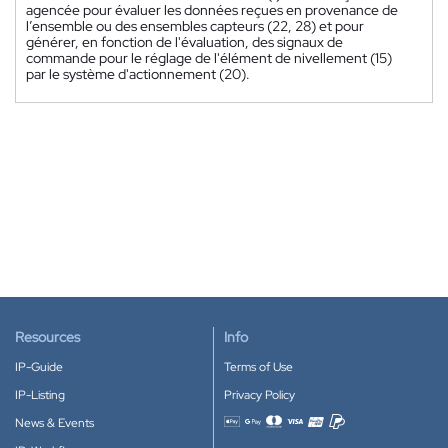
agencée pour évaluer les données reçues en provenance de
l’ensemble ou des ensembles capteurs (22, 28) et pour
générer, en fonction de l'évaluation, des signaux de
commande pour le réglage de l'élément de nivellement (15)
par le système d'actionnement (20).
Resources
Info
IP-Guide
Terms of Use
IP-Listing
Privacy Policy
News & Events
Accepted payment methods