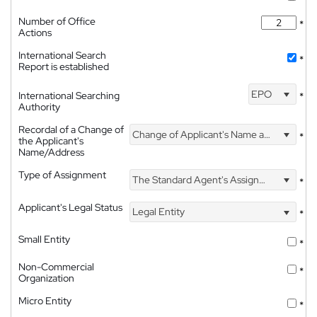
Number of Office
*
Actions
International Search
*
Report is established
EPO
International Searching
*
Authority
Recordal of a Change of
Change of Applicant's Name and Address
*
the Applicant's
Name/Address
Type of Assignment
The Standard Agent's Assignment
*
Applicant's Legal Status
Legal Entity
*
Small Entity
*
Non-Commercial
*
Organization
Micro Entity
*