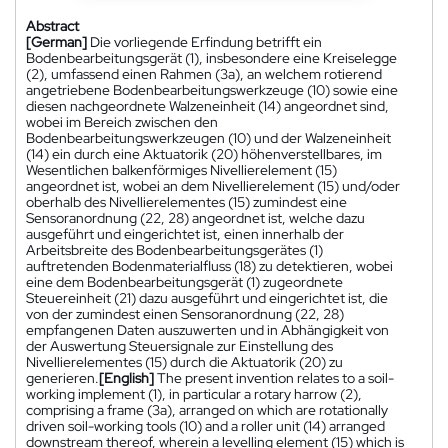
Abstract
[German]
Die vorliegende Erfindung betrifft ein
Bodenbearbeitungsgerät (1), insbesondere eine Kreiselegge
(2), umfassend einen Rahmen (3a), an welchem rotierend
angetriebene Bodenbearbeitungswerkzeuge (10) sowie eine
diesen nachgeordnete Walzeneinheit (14) angeordnet sind,
wobei im Bereich zwischen den
Bodenbearbeitungswerkzeugen (10) und der Walzeneinheit
(14) ein durch eine Aktuatorik (20) höhenverstellbares, im
Wesentlichen balkenförmiges Nivellierelement (15)
angeordnet ist, wobei an dem Nivellierelement (15) und/oder
oberhalb des Nivellierelementes (15) zumindest eine
Sensoranordnung (22, 28) angeordnet ist, welche dazu
ausgeführt und eingerichtet ist, einen innerhalb der
Arbeitsbreite des Bodenbearbeitungsgerätes (1)
auftretenden Bodenmaterialfluss (18) zu detektieren, wobei
eine dem Bodenbearbeitungsgerät (1) zugeordnete
Steuereinheit (21) dazu ausgeführt und eingerichtet ist, die
von der zumindest einen Sensoranordnung (22, 28)
empfangenen Daten auszuwerten und in Abhängigkeit von
der Auswertung Steuersignale zur Einstellung des
Nivellierelementes (15) durch die Aktuatorik (20) zu
generieren.
[English]
The present invention relates to a soil-
working implement (1), in particular a rotary harrow (2),
comprising a frame (3a), arranged on which are rotationally
driven soil-working tools (10) and a roller unit (14) arranged
downstream thereof, wherein a levelling element (15) which is