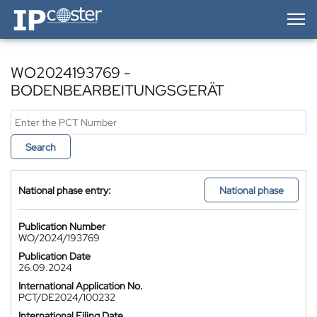
IP-Coster — Home
WO2024193769 -
BODENBEARBEITUNGSGERÄT
Search
National phase entry:
National phase
Publication Number
WO/2024/193769
Publication Date
26.09.2024
International Application No.
PCT/DE2024/100232
International Filing Date