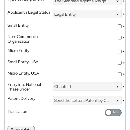
The Standard Agent's Assignment
*
Applicant's Legal Status
Legal Entity
*
Small Entity
*
Non-Commercial
*
Organization
Micro Entity
*
Small Entity, USA
*
Micro Entity, USA
*
Entry into National
Chapter I
*
Phase under
Patent Delivery
Send the Letters Patent by Courier
*
Translation
Recalculate