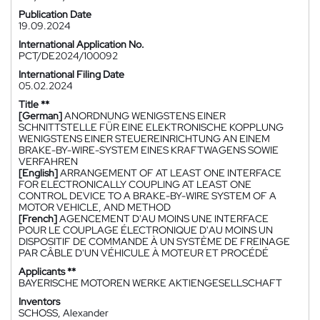
Publication Date
19.09.2024
International Application No.
PCT/DE2024/100092
International Filing Date
05.02.2024
Title **
[German]
ANORDNUNG WENIGSTENS EINER
SCHNITTSTELLE FÜR EINE ELEKTRONISCHE KOPPLUNG
WENIGSTENS EINER STEUEREINRICHTUNG AN EINEM
BRAKE-BY-WIRE-SYSTEM EINES KRAFTWAGENS SOWIE
VERFAHREN
[English]
ARRANGEMENT OF AT LEAST ONE INTERFACE
FOR ELECTRONICALLY COUPLING AT LEAST ONE
CONTROL DEVICE TO A BRAKE-BY-WIRE SYSTEM OF A
MOTOR VEHICLE, AND METHOD
[French]
AGENCEMENT D'AU MOINS UNE INTERFACE
POUR LE COUPLAGE ÉLECTRONIQUE D'AU MOINS UN
DISPOSITIF DE COMMANDE À UN SYSTÈME DE FREINAGE
PAR CÂBLE D'UN VÉHICULE À MOTEUR ET PROCÉDÉ
Applicants **
BAYERISCHE MOTOREN WERKE AKTIENGESELLSCHAFT
Inventors
SCHOSS, Alexander