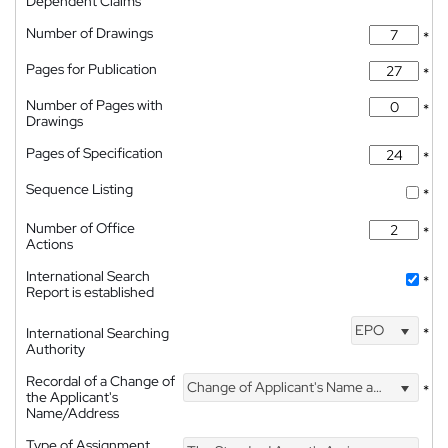
Dependent Claims
Number of Drawings
*
Pages for Publication
*
Number of Pages with
*
Drawings
Pages of Specification
*
Sequence Listing
*
Number of Office
*
Actions
International Search
*
Report is established
EPO
International Searching
*
Authority
Recordal of a Change of
Change of Applicant's Name and Address
*
the Applicant's
Name/Address
Type of Assignment