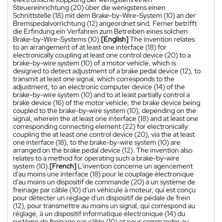
Steuereinrichtung (20) über die wenigstens einen
Schnittstelle (18) mit dem Brake-by-Wire-System (10) an der
Bremspedalvorrichtung (12) angeordnet sind. Ferner betrifft
die Erfindung ein Verfahren zum Betreiben eines solchen
Brake-by-Wire-Systems (10).
[English]
The invention relates
to an arrangement of at least one interface (18) for
electronically coupling at least one control device (20) to a
brake-by-wire system (10) of a motor vehicle, which is
designed to detect adjustment of a brake pedal device (12), to
transmit at least one signal, which corresponds to the
adjustment, to an electronic computer device (14) of the
brake-by-wire system (10) and to at least partially control a
brake device (16) of the motor vehicle, the brake device being
coupled to the brake-by-wire system (10), depending on the
signal, wherein the at least one interface (18) and at least one
corresponding connecting element (22) for electronically
coupling the at least one control device (20), via the at least
one interface (18), to the brake-by-wire system (10) are
arranged on the brake pedal device (12). The invention also
relates to a method for operating such a brake-by-wire
system (10).
[French]
L'invention concerne un agencement
d'au moins une interface (18) pour le couplage électronique
d'au moins un dispositif de commande (20) à un système de
freinage par câble (10) d'un véhicule à moteur, qui est conçu
pour détecter un réglage d'un dispositif de pédale de frein
(12), pour transmettre au moins un signal, qui correspond au
réglage, à un dispositif informatique électronique (14) du
système de freinage par câble (10) et pour commander au