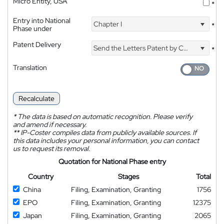
Micro Entity, USA
*
Entry into National
Chapter I
*
Phase under
Patent Delivery
Send the Letters Patent by Courier
*
Translation
Recalculate
*
The data is based on automatic recognition. Please verify
and amend if necessary.
**
IP-Coster compiles data from publicly available sources. If
this data includes your personal information, you can contact
us to request its removal.
Quotation for National Phase entry
Country
Stages
Total
China
Filing, Examination, Granting
1756
EPO
Filing, Examination, Granting
12375
Japan
Filing, Examination, Granting
2065