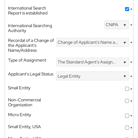
International Search
*
Report is established
CNIPA
International Searching
*
Authority
Recordal of a Change of
Change of Applicant's Name and Address
*
the Applicant's
Name/Address
Type of Assignment
The Standard Agent's Assignment
*
Applicant's Legal Status
Legal Entity
*
Small Entity
*
Non-Commercial
*
Organization
Micro Entity
*
Small Entity, USA
*