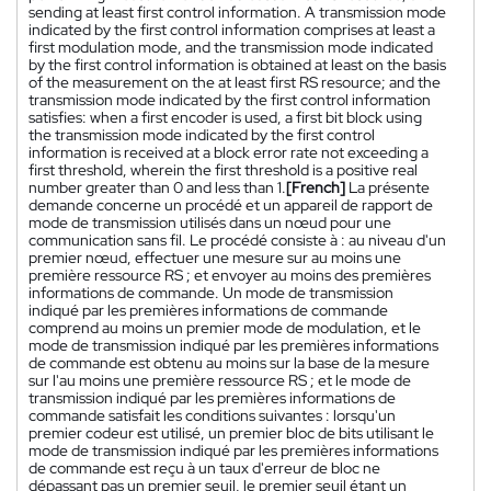
sending at least first control information. A transmission mode
indicated by the first control information comprises at least a
first modulation mode, and the transmission mode indicated
by the first control information is obtained at least on the basis
of the measurement on the at least first RS resource; and the
transmission mode indicated by the first control information
satisfies: when a first encoder is used, a first bit block using
the transmission mode indicated by the first control
information is received at a block error rate not exceeding a
first threshold, wherein the first threshold is a positive real
number greater than 0 and less than 1.
[French]
La présente
demande concerne un procédé et un appareil de rapport de
mode de transmission utilisés dans un nœud pour une
communication sans fil. Le procédé consiste à : au niveau d'un
premier nœud, effectuer une mesure sur au moins une
première ressource RS ; et envoyer au moins des premières
informations de commande. Un mode de transmission
indiqué par les premières informations de commande
comprend au moins un premier mode de modulation, et le
mode de transmission indiqué par les premières informations
de commande est obtenu au moins sur la base de la mesure
sur l'au moins une première ressource RS ; et le mode de
transmission indiqué par les premières informations de
commande satisfait les conditions suivantes : lorsqu'un
premier codeur est utilisé, un premier bloc de bits utilisant le
mode de transmission indiqué par les premières informations
de commande est reçu à un taux d'erreur de bloc ne
dépassant pas un premier seuil, le premier seuil étant un