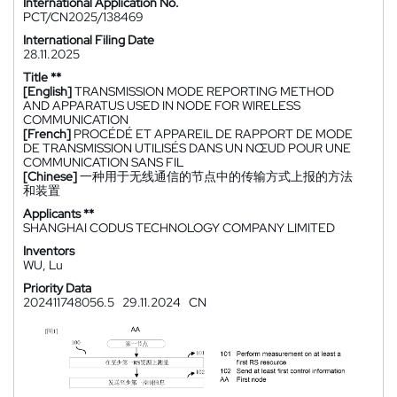
International Application No.
PCT/CN2025/138469
International Filing Date
28.11.2025
Title **
[English]
TRANSMISSION MODE REPORTING METHOD
AND APPARATUS USED IN NODE FOR WIRELESS
COMMUNICATION
[French]
PROCÉDÉ ET APPAREIL DE RAPPORT DE MODE
DE TRANSMISSION UTILISÉS DANS UN NŒUD POUR UNE
COMMUNICATION SANS FIL
[Chinese]
一种用于无线通信的节点中的传输方式上报的方法
和装置
Applicants **
SHANGHAI CODUS TECHNOLOGY COMPANY LIMITED
Inventors
WU, Lu
Priority Data
202411748056.5
29.11.2024
CN