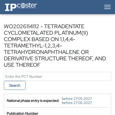
IP-Coster — Home
WO2026114112 - TETRADENTATE
CYCLOMETALATED PLATINUM(II)
COMPLEX BASED ON 1,1,4,4-
TETRAMETHYL-1,2,3,4-
TETRAHYDRONAPHTHALENE OR
DERIVATIVE STRUCTURE THEREOF, AND
USE THEREOF
Search
before 27.05.2027
National phase entry is expected:
before 27.06.2027
Publication Number