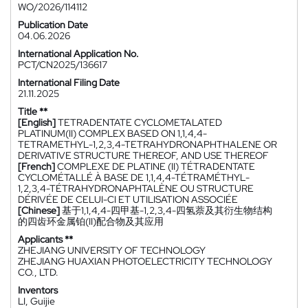
WO/2026/114112
Publication Date
04.06.2026
International Application No.
PCT/CN2025/136617
International Filing Date
21.11.2025
Title **
[English]
TETRADENTATE CYCLOMETALATED
PLATINUM(II) COMPLEX BASED ON 1,1,4,4-
TETRAMETHYL-1,2,3,4-TETRAHYDRONAPHTHALENE OR
DERIVATIVE STRUCTURE THEREOF, AND USE THEREOF
[French]
COMPLEXE DE PLATINE (II) TÉTRADENTATE
CYCLOMÉTALLÉ À BASE DE 1,1,4,4-TÉTRAMÉTHYL-
1,2,3,4-TÉTRAHYDRONAPHTALÈNE OU STRUCTURE
DÉRIVÉE DE CELUI-CI ET UTILISATION ASSOCIÉE
[Chinese]
基于1,1,4,4-四甲基-1,2,3,4-四氢萘及其衍生物结构
的四齿环金属铂(II)配合物及其应用
Applicants **
ZHEJIANG UNIVERSITY OF TECHNOLOGY
ZHEJIANG HUAXIAN PHOTOELECTRICITY TECHNOLOGY
CO., LTD.
Inventors
LI, Guijie