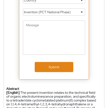
Country
Invention (PCT National Phase)
Submit
Abstract
[English]
The present invention relates to the technical field
of organic electroluminescence preparation, and specifically
to a tetradentate cyclometalated platinum(II) complex based
on 1,1,4,4-tetramethyl-1,2,3,4-tetrahydronaphthalene or a
derivative structure thereof, and a use thereof. By means of