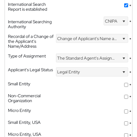
International Search
*
Report is established
CNIPA
International Searching
*
Authority
Recordal of a Change of
Change of Applicant's Name and Address
*
the Applicant's
Name/Address
Type of Assignment
The Standard Agent's Assignment
*
Applicant's Legal Status
Legal Entity
*
Small Entity
*
Non-Commercial
*
Organization
Micro Entity
*
Small Entity, USA
*
Micro Entity, USA
*