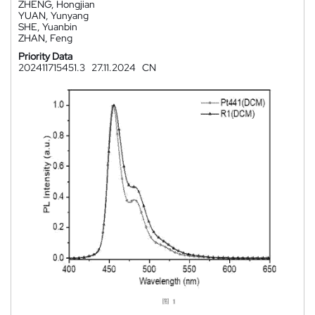
ZHENG, Hongjian
YUAN, Yunyang
SHE, Yuanbin
ZHAN, Feng
Priority Data
202411715451.3
27.11.2024
CN