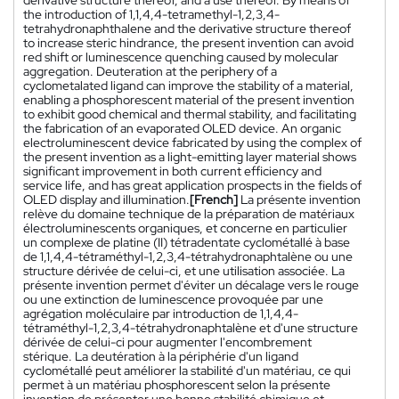
the introduction of 1,1,4,4-tetramethyl-1,2,3,4-
tetrahydronaphthalene and the derivative structure thereof
to increase steric hindrance, the present invention can avoid
red shift or luminescence quenching caused by molecular
aggregation. Deuteration at the periphery of a
cyclometalated ligand can improve the stability of a material,
enabling a phosphorescent material of the present invention
to exhibit good chemical and thermal stability, and facilitating
the fabrication of an evaporated OLED device. An organic
electroluminescent device fabricated by using the complex of
the present invention as a light-emitting layer material shows
significant improvement in both current efficiency and
service life, and has great application prospects in the fields of
OLED display and illumination.
[French]
La présente invention
relève du domaine technique de la préparation de matériaux
électroluminescents organiques, et concerne en particulier
un complexe de platine (II) tétradentate cyclométallé à base
de 1,1,4,4-tétraméthyl-1,2,3,4-tétrahydronaphtalène ou une
structure dérivée de celui-ci, et une utilisation associée. La
présente invention permet d'éviter un décalage vers le rouge
ou une extinction de luminescence provoquée par une
agrégation moléculaire par introduction de 1,1,4,4-
tétraméthyl-1,2,3,4-tétrahydronaphtalène et d'une structure
dérivée de celui-ci pour augmenter l'encombrement
stérique. La deutération à la périphérie d'un ligand
cyclométallé peut améliorer la stabilité d'un matériau, ce qui
permet à un matériau phosphorescent selon la présente
invention de présenter une bonne stabilité chimique et