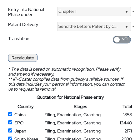
Entry into National
Chapter I
*
Phase under
Patent Delivery
Send the Letters Patent by Courier
*
Translation
Recalculate
*
The data is based on automatic recognition. Please verify
and amend if necessary.
**
IP-Coster compiles data from publicly available sources. If
this data includes your personal information, you can contact
us to request its removal.
Quotation for National Phase entry
Country
Stages
Total
China
Filing, Examination, Granting
1858
EPO
Filing, Examination, Granting
12440
Japan
Filing, Examination, Granting
2171
South Korea
Filing, Examination, Granting
2030