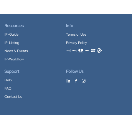
Resources
Info
IP-Guide
Terms of Use
IP-Listing
Privacy Policy
News & Events
Accepted payment methods
IP-Workflow
Support
Follow Us
Help
FAQ
Contact Us
Download our App