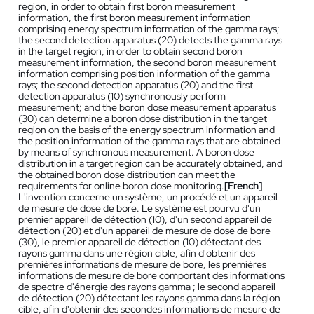
region, in order to obtain first boron measurement
information, the first boron measurement information
comprising energy spectrum information of the gamma rays;
the second detection apparatus (20) detects the gamma rays
in the target region, in order to obtain second boron
measurement information, the second boron measurement
information comprising position information of the gamma
rays; the second detection apparatus (20) and the first
detection apparatus (10) synchronously perform
measurement; and the boron dose measurement apparatus
(30) can determine a boron dose distribution in the target
region on the basis of the energy spectrum information and
the position information of the gamma rays that are obtained
by means of synchronous measurement. A boron dose
distribution in a target region can be accurately obtained, and
the obtained boron dose distribution can meet the
requirements for online boron dose monitoring.
[French]
L'invention concerne un système, un procédé et un appareil
de mesure de dose de bore. Le système est pourvu d'un
premier appareil de détection (10), d'un second appareil de
détection (20) et d'un appareil de mesure de dose de bore
(30), le premier appareil de détection (10) détectant des
rayons gamma dans une région cible, afin d'obtenir des
premières informations de mesure de bore, les premières
informations de mesure de bore comportant des informations
de spectre d'énergie des rayons gamma ; le second appareil
de détection (20) détectant les rayons gamma dans la région
cible, afin d'obtenir des secondes informations de mesure de