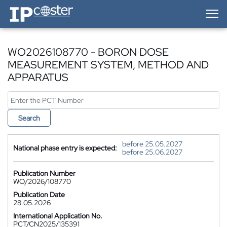
IP-Coster — Home
WO2026108770 - BORON DOSE
MEASUREMENT SYSTEM, METHOD AND
APPARATUS
Search
before 25.05.2027
National phase entry is expected:
before 25.06.2027
Publication Number
WO/2026/108770
Publication Date
28.05.2026
International Application No.
PCT/CN2025/135391