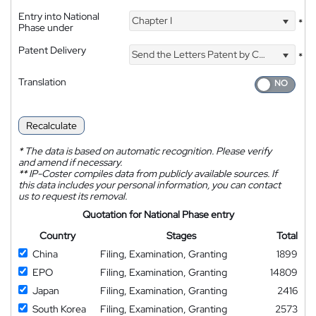
Entry into National
Chapter I
*
Phase under
Patent Delivery
Send the Letters Patent by Courier
*
Translation
Recalculate
*
The data is based on automatic recognition. Please verify
and amend if necessary.
**
IP-Coster compiles data from publicly available sources. If
this data includes your personal information, you can contact
us to request its removal.
Quotation for National Phase entry
Country
Stages
Total
China
Filing, Examination, Granting
1899
EPO
Filing, Examination, Granting
14809
Japan
Filing, Examination, Granting
2416
South Korea
Filing, Examination, Granting
2573