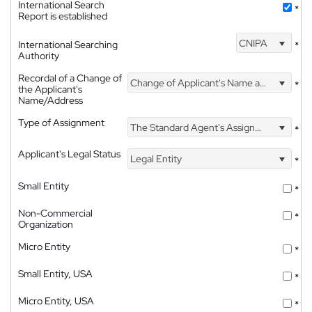
International Search
*
Report is established
CNIPA
International Searching
*
Authority
Recordal of a Change of
Change of Applicant's Name and Address
*
the Applicant's
Name/Address
Type of Assignment
The Standard Agent's Assignment
*
Applicant's Legal Status
Legal Entity
*
Small Entity
*
Non-Commercial
*
Organization
Micro Entity
*
Small Entity, USA
*
Micro Entity, USA
*