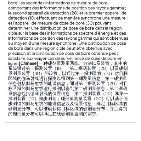
bore, les secondes informations de mesure de bore
comportant des informations de position des rayons gamma ;
le second appareil de détection (20) et le premier appareil de
détection (10) effectuant de manière synchrone une mesure ;
et l'appareil de mesure de dose de bore (30) pouvant
déterminer une distribution de dose de bore dans la région
cible sur la base des informations de spectre d'énergie et des
informations de position des rayons gamma qui sont obtenues
au moyen d'une mesure synchrone. Une distribution de dose
de bore dans une région cible peut être obtenue avec
précision et la distribution de dose de bore obtenue peut
satisfaire aux exigences de surveillance de dose de bore en
ligne.
[Chinese]
一种硼剂量测量系统、方法以及装置，其中的
系统通过第一探测装置（10）、第二探测装置（20）以及硼剂
量测量装置（30）的设置，以通过第一探测装置（10）对目标
区域的伽马射线进行探测以得到第一硼测量信息，第一硼测量
信息包括伽马射线的能谱信息；通过第二探测装置（20）对目
标区域的伽马射线进行探测以得到第二硼测量信息，第二硼测
量信息包括伽马射线的位置信息，第二探测装置（20）和第一
探测装置（10）同步测量；硼剂量测量装置（30）可以基于同
步测得的伽马射线的能谱信息以及位置信息，确定目标区域的
硼剂量分布。可以准确获得目标区域的硼剂量分布，并且得到
的硼剂量分布可以满足在线硼剂量监测的需求。