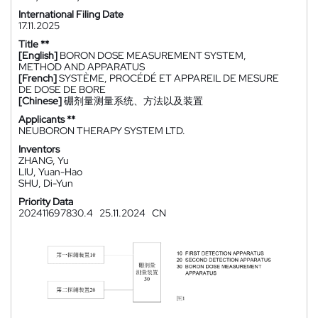
International Filing Date
17.11.2025
Title **
[English]
BORON DOSE MEASUREMENT SYSTEM,
METHOD AND APPARATUS
[French]
SYSTÈME, PROCÉDÉ ET APPAREIL DE MESURE
DE DOSE DE BORE
[Chinese]
硼剂量测量系统、方法以及装置
Applicants **
NEUBORON THERAPY SYSTEM LTD.
Inventors
ZHANG, Yu
LIU, Yuan-Hao
SHU, Di-Yun
Priority Data
202411697830.4
25.11.2024
CN