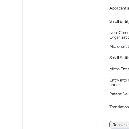
Applicant's
Small Entit
Non-Comm
Organizati
Micro Enti
Small Enti
Micro Enti
Entry into
under
Patent Del
Translation
Recalcul