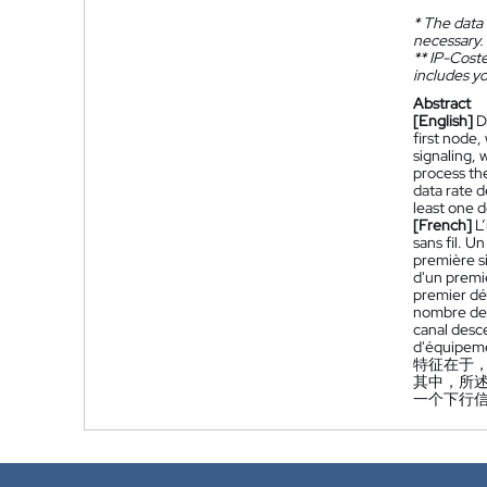
*
The data 
necessary.
**
IP-Coster
includes yo
Abstract
[English]
D
first node,
signaling, 
process the
data rate 
least one d
[French]
L
sans fil. U
première si
d'un premi
premier dé
nombre de 
canal desc
d'équipemen
特征在于
其中，所
一个下行