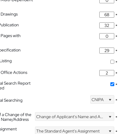
*
 Drawings
*
Publication
*
 Pages with
*
pecification
*
isting
*
Office Actions
*
nal Search Report
*
hed
CNIPA
nal Searching
*
f a Change of the
Change of Applicant's Name and Address
*
's Name/Address
ssignment
The Standard Agent's Assignment
*