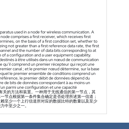
pparatus used in a node for wireless communication. A
 node comprises a first receiver, which receives first
ermines, on the basis of a first condition set, whether to
eing not greater than a first reference data rate, the first
hannel and the number of data bits corresponding to at
e of a configuration and a user equipment capability.
, destinés à être utilisés dans un nœud de communication
n ce qu’il comprend un premier récepteur qui reçoit une
 premier canal ; et le premier nœud détermine, sur la base
s lequel le premier ensemble de conditions comprend un
 référence, le premier débit de données dépend du
e de bits de données correspondant à au moins un
'un parmi une configuration et une capacité
有关的方法和装置。一种用于无线通信的第一节点，其
第一节点根据第一条件集合确定是否处理所述第一信道；
依赖至少一个上行信道所对应的数据比特的数量以及至少
能力中至少之一。