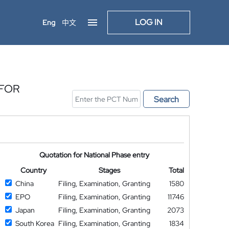
LOG IN
Eng
中文
 FOR
Search
Quotation for National Phase entry
Country
Stages
Total
China
Filing, Examination, Granting
1580
EPO
Filing, Examination, Granting
11746
Japan
Filing, Examination, Granting
2073
South Korea
Filing, Examination, Granting
1834