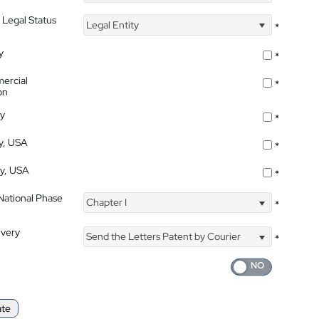
 Legal Status
Legal Entity
*
y
*
ercial
*
on
ty
*
ty, USA
*
ty, USA
*
 National Phase
Chapter I
*
ivery
Send the Letters Patent by Courier
*
ate