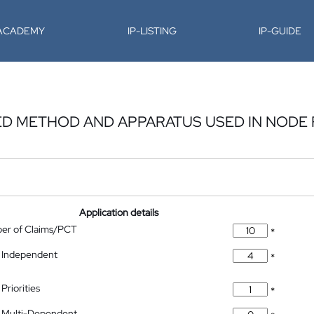
-ACADEMY
IP-LISTING
IP-GUIDE
ED METHOD AND APPARATUS USED IN NODE
Application details
ber of Claims/PCT
*
 Independent
*
Priorities
*
 Multi-Dependent