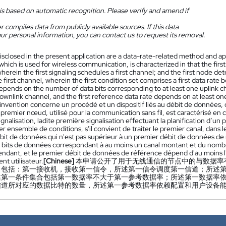
is based on automatic recognition. Please verify and amend if
 compiles data from publicly available sources. If this data
ur personal information, you can contact us to request its removal.
isclosed in the present application are a data-rate-related method and a
 which is used for wireless communication, is characterized in that the first
wherein the first signaling schedules a first channel; and the first node det
 first channel, wherein the first condition set comprises a first data rate b
depends on the number of data bits corresponding to at least one uplink c
ownlink channel, and the first reference data rate depends on at least on
’invention concerne un procédé et un dispositif liés au débit de données
n premier nœud, utilisé pour la communication sans fil, est caractérisé e
gnalisation, ladite première signalisation effectuant la planification d’un
er ensemble de conditions, s'il convient de traiter le premier canal, dan
bit de données qui n'est pas supérieur à un premier débit de données de
bits de données correspondant à au moins un canal montant et du nombr
endant, et le premier débit de données de référence dépend d'au moins l
t utilisateur.
[Chinese]
本申请公开了用于无线通信的节点中的与数据率
，包括：第一接收机，接收第一信令，所述第一信令调度第一信道；所述
述第一条件集合包括第一数据率不大于第一参考数据率；所述第一数据率
信道所对应的数据比特的数量，所述第一参考数据率依赖配置和用户设备