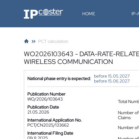
IP-Coster
HOME
IP
PCT calculation
WO2026103643 - DATA-RATE-RELAT
WIRELESS COMMUNICATION
before 15.05.2027
National phase entry is expected:
before 15.06.2027
Publication Number
WO/2026/103643
Total Num
Publication Date
21.05.2026
Number of
Claims
International Application No.
PCT/CN2025/133662
Number of 
International Filing Date
09.11.2025
Number of