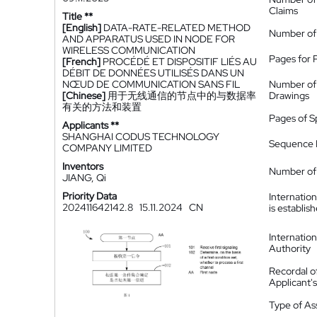
Claims
Title **
[English]
DATA-RATE-RELATED METHOD
Number of
AND APPARATUS USED IN NODE FOR
WIRELESS COMMUNICATION
Pages for 
[French]
PROCÉDÉ ET DISPOSITIF LIÉS AU
DÉBIT DE DONNÉES UTILISÉS DANS UN
NŒUD DE COMMUNICATION SANS FIL
Number of
[Chinese]
用于无线通信的节点中的与数据率
Drawings
有关的方法和装置
Pages of S
Applicants **
SHANGHAI CODUS TECHNOLOGY
Sequence L
COMPANY LIMITED
Inventors
Number of 
JIANG, Qi
Priority Data
Internatio
202411642142.8
15.11.2024
CN
is establis
Internatio
Authority
Recordal o
Applicant
Type of A