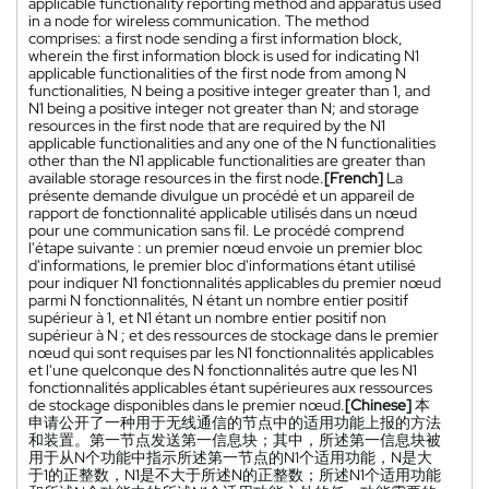
applicable functionality reporting method and apparatus used
in a node for wireless communication. The method
comprises: a first node sending a first information block,
wherein the first information block is used for indicating N1
applicable functionalities of the first node from among N
functionalities, N being a positive integer greater than 1, and
N1 being a positive integer not greater than N; and storage
resources in the first node that are required by the N1
applicable functionalities and any one of the N functionalities
other than the N1 applicable functionalities are greater than
available storage resources in the first node.
[French]
La
présente demande divulgue un procédé et un appareil de
rapport de fonctionnalité applicable utilisés dans un nœud
pour une communication sans fil. Le procédé comprend
l'étape suivante : un premier nœud envoie un premier bloc
d'informations, le premier bloc d'informations étant utilisé
pour indiquer N1 fonctionnalités applicables du premier nœud
parmi N fonctionnalités, N étant un nombre entier positif
supérieur à 1, et N1 étant un nombre entier positif non
supérieur à N ; et des ressources de stockage dans le premier
nœud qui sont requises par les N1 fonctionnalités applicables
et l'une quelconque des N fonctionnalités autre que les N1
fonctionnalités applicables étant supérieures aux ressources
de stockage disponibles dans le premier nœud.
[Chinese]
本
申请公开了一种用于无线通信的节点中的适用功能上报的方法
和装置。第一节点发送第一信息块；其中，所述第一信息块被
用于从N个功能中指示所述第一节点的N1个适用功能，N是大
于1的正整数，N1是不大于所述N的正整数；所述N1个适用功能