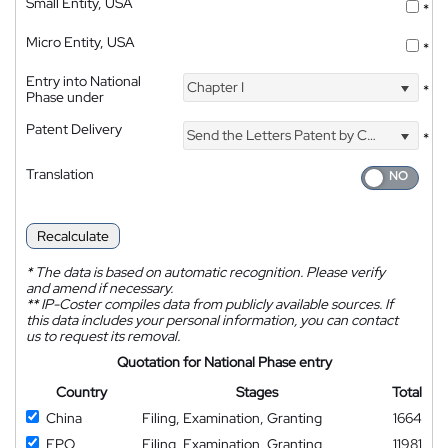
Small Entity, USA
*
Micro Entity, USA
*
Entry into National
Chapter I
*
Phase under
Patent Delivery
Send the Letters Patent by Courier
*
Translation
Recalculate
*
The data is based on automatic recognition. Please verify
and amend if necessary.
**
IP-Coster compiles data from publicly available sources. If
this data includes your personal information, you can contact
us to request its removal.
Quotation for National Phase entry
Country
Stages
Total
China
Filing, Examination, Granting
1664
EPO
Filing, Examination, Granting
11981