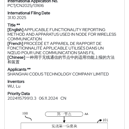
International Application No.
PCT/CN2025/131616
International Filing Date
31.10.2025
Title **
[English]
APPLICABLE FUNCTIONALITY REPORTING
METHOD AND APPARATUS USED IN NODE FOR WIRELESS
COMMUNICATION
[French]
PROCÉDÉ ET APPAREIL DE RAPPORT DE
FONCTIONNALITÉ APPLICABLE UTILISÉS DANS UN
NŒUD POUR UNE COMMUNICATION SANS FIL
[Chinese]
一种用于无线通信的节点中的适用功能上报的方法
和装置
Applicants **
SHANGHAI CODUS TECHNOLOGY COMPANY LIMITED
Inventors
WU, Lu
Priority Data
202411579913.3
06.11.2024
CN