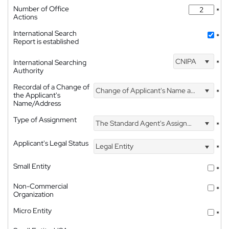
Number of Office
*
Actions
International Search
*
Report is established
CNIPA
International Searching
*
Authority
Recordal of a Change of
Change of Applicant's Name and Address
*
the Applicant's
Name/Address
Type of Assignment
The Standard Agent's Assignment
*
Applicant's Legal Status
Legal Entity
*
Small Entity
*
Non-Commercial
*
Organization
Micro Entity
*