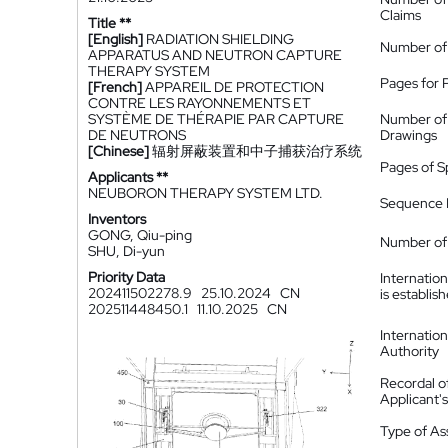
Claims
Title **
[English]
RADIATION SHIELDING
Number of
APPARATUS AND NEUTRON CAPTURE
THERAPY SYSTEM
Pages for 
[French]
APPAREIL DE PROTECTION
CONTRE LES RAYONNEMENTS ET
SYSTÈME DE THÉRAPIE PAR CAPTURE
Number of
DE NEUTRONS
Drawings
[Chinese]
辐射屏蔽装置和中子捕获治疗系统
Pages of S
Applicants **
NEUBORON THERAPY SYSTEM LTD.
Sequence L
Inventors
GONG, Qiu-ping
Number of 
SHU, Di-yun
Priority Data
Internatio
202411502278.9
25.10.2024
CN
is establis
202511448450.1
11.10.2025
CN
Internatio
Authority
Recordal o
Applicant
Type of A