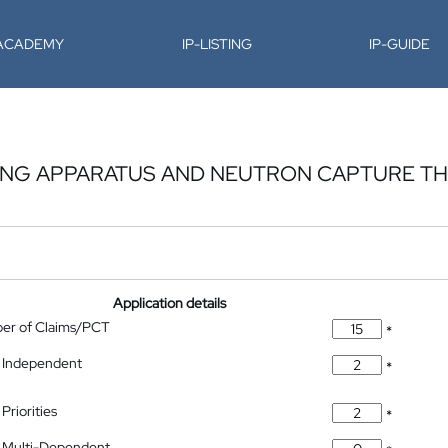
-ACADEMY
IP-LISTING
IP-GUIDE
DING APPARATUS AND NEUTRON CAPTURE T
Application details
ber of Claims/PCT
*
 Independent
*
Priorities
*
 Multi-Dependent