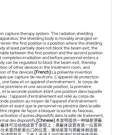
on capture therapy system. The radiation shielding
 apparatus; the shielding body is movably arranged on
erein the first position is a position where the shielding
y at least partially does not block the beam exit; the
chable between the first position and the second position
nt completes irradiation and before personnel enters a
ody can be regulated to block the beam exit, thereby
tion of other devices in the treatment room, and
ion of the devices.
[French]
La présente invention
pie par capture de neutrons. L'appareil de protection
une base et un appareil d'entraînement ; le corps de
une première et une seconde position, la première
, et la seconde position étant une position dans laquelle
eau ; l'appareil d'entraînement est relié au corps de
conde position au moyen de l'appareil d'entraînement.
ation et avant que le personnel ne pénètre dans la salle
être réglée de façon à bloquer la sortie du faisceau,
tivation d'autres dispositifs dans la salle de traitement,
rmal des dispositifs.
[Chinese]
本发明提供一种辐射屏蔽
屏蔽体可活动地设置于基部上；屏蔽体设置有第一位置和
部分未遮挡射束出口的位置；驱动装置与屏蔽体相连接，
者完成照射后，工作人员进入治疗室进行后续操作流程