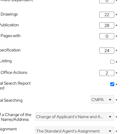
*
 Drawings
*
Publication
*
 Pages with
*
pecification
*
isting
*
Office Actions
*
nal Search Report
*
hed
CNIPA
nal Searching
*
f a Change of the
Change of Applicant's Name and Address
*
's Name/Address
ssignment
The Standard Agent's Assignment
*