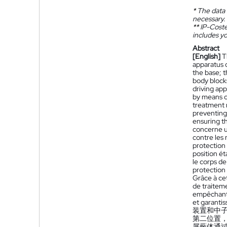
*
The data 
necessary.
**
IP-Coster
includes yo
Abstract
[English]
T
apparatus o
the base; t
body blocks
driving app
by means of
treatment 
preventing
ensuring th
concerne u
contre les
protection
position ét
le corps de
protection
Grâce à cet
de traiteme
empêchant a
et garantis
装置和中
第二位置
屏蔽体通