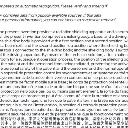
is based on automatic recognition. Please verify and amend if
 compiles data from publicly available sources. If this data
ur personal information, you can contact us to request its removal.
he present invention provides a radiation shielding apparatus and a neutr
f the present invention comprises a shielding body, a base, and a driving
he shielding body is provided with a first position and a second position, wh
 a beam exit, and the second position is a position where the shielding bod
aratus is connected to the shielding body; and the shielding body is swit
 the driving apparatus. By means of the technical solution, after a patie
room for a subsequent operation process, the position of the shielding b
 the patient and the personnel from being radiated, preventing the activa
e personal safety of the patient and the personnel and the normal operat
n appareil de protection contre les rayonnements et un système de théra
 rayonnements de la présente invention comprend un corps de protection, 
 est monté de façon mobile sur la base ; le corps de protection présente 
ant une position où le corps de protection bloque une sortie d'un faisceau
 protection ne bloque pas, ou du moins pas entièrement, la sortie du faisc
 ; et le corps de protection peut être commuté entre la première et la se
te solution technique, une fois que le patient a terminé la séance d'irradi
nt pour la suite de l'intervention, la position du corps de protection peut 
insi l'exposition du patient et du personnel aux rayonnements, évitant l'ac
sant la sécurité du patient et du personnel ainsi que le fonctionnement no
子捕获治疗系统。本发明的辐射屏蔽装置包括屏蔽体、基部和驱动装置；
，其中，第一位置为屏蔽体遮挡射束出口的位置，第二位置为屏蔽体至少
过驱动装置可在第一位置和第二位置之间切换。通过上述技术方案，当患