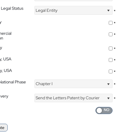
 Legal Status
Legal Entity
*
y
*
ercial
*
on
ty
*
ty, USA
*
ty, USA
*
 National Phase
Chapter I
*
ivery
Send the Letters Patent by Courier
*
ate