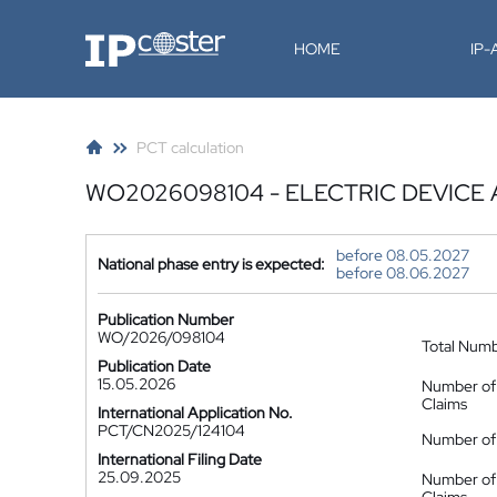
IP-Coster
HOME
IP
PCT calculation
WO2026098104 - ELECTRIC DEVICE
before 08.05.2027
National phase entry is expected:
before 08.06.2027
Publication Number
WO/2026/098104
Total Num
Publication Date
15.05.2026
Number of
Claims
International Application No.
PCT/CN2025/124104
Number of 
International Filing Date
25.09.2025
Number of