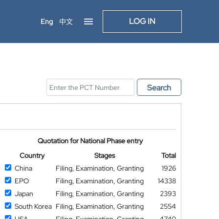
LOG IN
Eng
中文
Search
Quotation for National Phase entry
Country
Stages
Total
China
Filing, Examination, Granting
1926
EPO
Filing, Examination, Granting
14338
Japan
Filing, Examination, Granting
2393
South Korea
Filing, Examination, Granting
2554