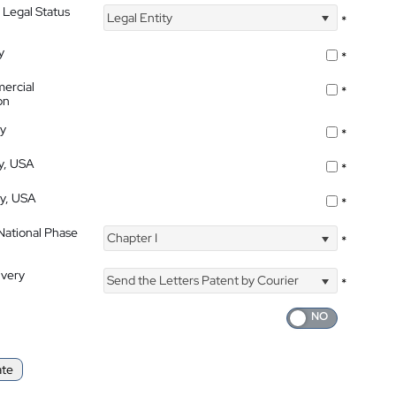
 Legal Status
Legal Entity
*
y
*
ercial
*
on
ty
*
ty, USA
*
ty, USA
*
 National Phase
Chapter I
*
ivery
Send the Letters Patent by Courier
*
ate