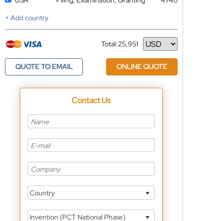
USA
Filing, Examination, Granting
4740
+ Add country
Total:
25,951
Currency
QUOTE TO EMAIL
ONLINE QUOTE
Contact Us
Country
Invention (PCT National Phase)