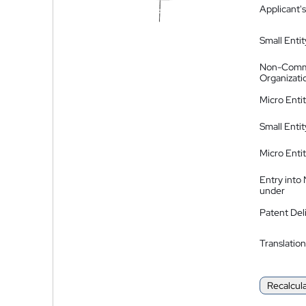
Applicant's
Small Entit
Non-Comm
Organizati
Micro Enti
Small Enti
Micro Enti
Entry into
under
Patent Del
Translation
Recalcul