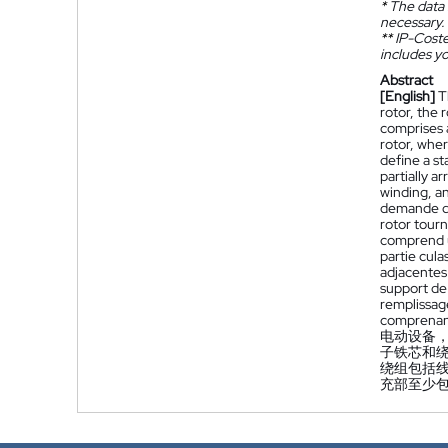
*
The data 
necessary.
**
IP-Coster
includes yo
Abstract
[English]
T
rotor, the 
comprises a
rotor, wher
define a st
partially ar
winding, an
demande div
rotor tourn
comprend u
partie cula
adjacentes
support de 
remplissage
comprenan
电动设备
子铁芯和
绕组包括
充部至少