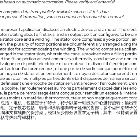
is based on automatic recognition. Please verify and amend if
 compiles data from publicly available sources. If this data
ur personal information, you can contact us to request its removal.
he present application discloses an electric device and a motor. The elect
rotor rotating about a first axis; and an output portion configured to be 
 stator core and a winding. The stator core comprises: a yoke portion, a
ein the plurality of tooth portions are circumferentially arranged along th
ator slot for accommodating the winding. The winding comprises a coil and 
ranged in the stator slots, wherein the cage is provided with a filling portion
d the filling portion at least comprises a thermally-conductive and non-m
ulgue un dispositif électrique et un moteur. Le dispositif électrique com
ant autour d'un premier axe ; et une partie de sortie conçue pour être ent
n noyau de stator et un enroulement. Le noyau de stator comprend : une p
sse au rotor, les multiples parties dents étant disposées de manière circonf
 définissant une encoche de stator servant à recevoir l'enroulement. L
la bobine, l'enroulement est au moins partiellement disposé dans les enc
, la partie de remplissage étant conçue pour remplir un espace à l'intérie
t au moins un matériau thermoconducteur et non magnétiquement cond
，包括：电机，包括定子和转子，转子以第一轴线为中心进行旋转；输出
绕组；定子铁芯包括：轭部和从轭部向转子延伸的齿部，多个齿部沿转子
线圈和支撑线圈的保持架，绕组至少部分设置在定子槽，其中，保持架设
包括导热非导磁材料。