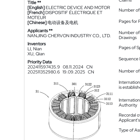
Claims
Title **
[English]
ELECTRIC DEVICE AND MOTOR
Number of
[French]
DISPOSITIF ÉLECTRIQUE ET
MOTEUR
Pages for 
[Chinese]
电动设备及电机
Applicants **
Number of
NANJING CHERVON INDUSTRY CO., LTD.
Drawings
Inventors
Pages of S
LI, Nian
XU, Qian
Sequence L
Priority Data
202411597435.9
08.11.2024
CN
Number of 
202511352980.6
19.09.2025
CN
Internatio
is establis
Internatio
Authority
Recordal o
Applicant
Type of A