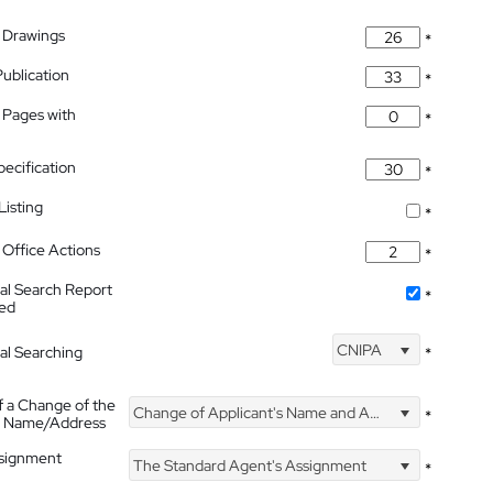
 Drawings
*
Publication
*
 Pages with
*
pecification
*
isting
*
Office Actions
*
nal Search Report
*
hed
CNIPA
nal Searching
*
f a Change of the
Change of Applicant's Name and Address
*
's Name/Address
ssignment
The Standard Agent's Assignment
*