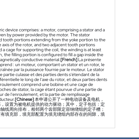
ric device comprises: a motor, comprising a stator and a
driven by power provided by the motor. The stator
nd tooth portions extending from the yoke portion to the
e axis of the rotor, and two adjacent tooth portions
a cage for supporting the coil, the winding is at least
, the filling portion is configured to fill a gap inside the
agnetically conductive material.
[French]
La présente
prend : un moteur, comportant un stator et un rotor, le
raînée par la puissance fournie par le moteur. Le stator
artie culasse et des parties dents s'étendant de la
érentielle le long de l'axe du rotor, et deux parties dents
'enroulement comprend une bobine et une cage de
oches de stator, la cage étant pourvue d'une partie de
ur de l'enroulement, et la partie de remplissage
ucteur.
[Chinese]
本申请公开了一种电动设备及电机，
部，设置为被电机提供的动力驱动；其中，定子包括：定
的轴线周向排布，相邻两个齿部限定容纳绕组的定子槽；
置有填充部，填充部配置为填充绕组内部存在的间隙，填