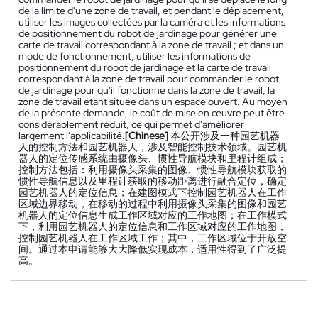
de la limite d'une zone de travail, et pendant le déplacement,
utiliser les images collectées par la caméra et les informations
de positionnement du robot de jardinage pour générer une
carte de travail correspondant à la zone de travail ; et dans un
mode de fonctionnement, utiliser les informations de
positionnement du robot de jardinage et la carte de travail
correspondant à la zone de travail pour commander le robot
de jardinage pour qu'il fonctionne dans la zone de travail, la
zone de travail étant située dans un espace ouvert. Au moyen
de la présente demande, le coût de mise en œuvre peut être
considérablement réduit, ce qui permet d'améliorer
largement l'applicabilité.
[Chinese]
本公开涉及一种园艺机器
人的控制方法和园艺机器人，涉及智能控制技术领域。园艺机
器人的定位传感系统由摄像头、惯性导航模块和里程计组成；
控制方法包括：利用摄像头采集的图像、惯性导航模块获取的
惯性导航信息以及里程计获取的移动距离进行融合定位，确定
园艺机器人的定位信息；在建图模式下控制园艺机器人在工作
区域边界移动，在移动的过程中利用摄像头采集的图像和园艺
机器人的定位信息生成工作区域对应的工作地图；在工作模式
下，利用园艺机器人的定位信息和工作区域对应的工作地图，
控制园艺机器人在工作区域工作；其中，工作区域位于开放空
间。通过本申请能够大大降低实现成本，适用性得到了广泛提
高。