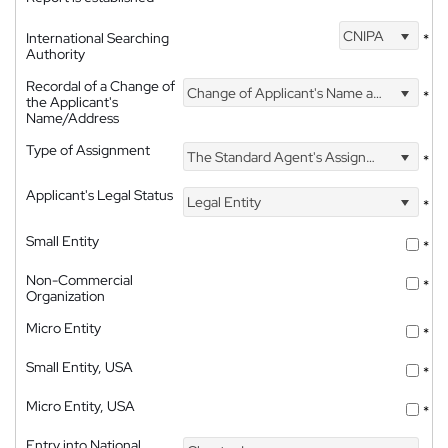
CNIPA
International Searching
*
Authority
Recordal of a Change of
Change of Applicant's Name and Address
*
the Applicant's
Name/Address
Type of Assignment
The Standard Agent's Assignment
*
Applicant's Legal Status
Legal Entity
*
Small Entity
*
Non-Commercial
*
Organization
Micro Entity
*
Small Entity, USA
*
Micro Entity, USA
*
Entry into National