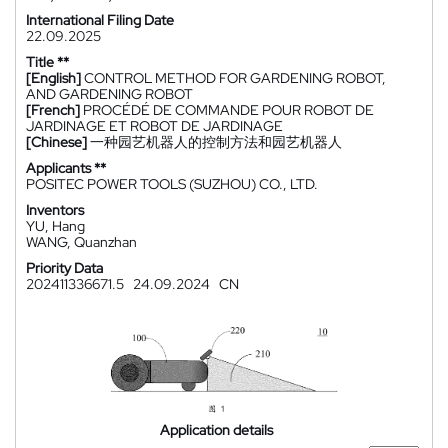
International Filing Date
22.09.2025
Title **
[English]
CONTROL METHOD FOR GARDENING ROBOT,
AND GARDENING ROBOT
[French]
PROCÉDÉ DE COMMANDE POUR ROBOT DE
JARDINAGE ET ROBOT DE JARDINAGE
[Chinese]
一种园艺机器人的控制方法和园艺机器人
Applicants **
POSITEC POWER TOOLS (SUZHOU) CO., LTD.
Inventors
YU, Hang
WANG, Quanzhan
Priority Data
202411336671.5
24.09.2024
CN
Application details