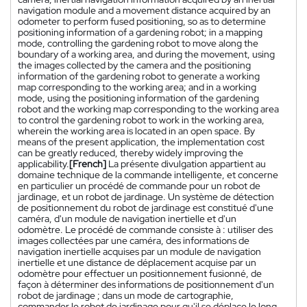
navigation module and a movement distance acquired by an
odometer to perform fused positioning, so as to determine
positioning information of a gardening robot; in a mapping
mode, controlling the gardening robot to move along the
boundary of a working area, and during the movement, using
the images collected by the camera and the positioning
information of the gardening robot to generate a working
map corresponding to the working area; and in a working
mode, using the positioning information of the gardening
robot and the working map corresponding to the working area
to control the gardening robot to work in the working area,
wherein the working area is located in an open space. By
means of the present application, the implementation cost
can be greatly reduced, thereby widely improving the
applicability.
[French]
La présente divulgation appartient au
domaine technique de la commande intelligente, et concerne
en particulier un procédé de commande pour un robot de
jardinage, et un robot de jardinage. Un système de détection
de positionnement du robot de jardinage est constitué d'une
caméra, d'un module de navigation inertielle et d'un
odomètre. Le procédé de commande consiste à : utiliser des
images collectées par une caméra, des informations de
navigation inertielle acquises par un module de navigation
inertielle et une distance de déplacement acquise par un
odomètre pour effectuer un positionnement fusionné, de
façon à déterminer des informations de positionnement d'un
robot de jardinage ; dans un mode de cartographie,
commander le robot de jardinage pour qu'il se déplace le long