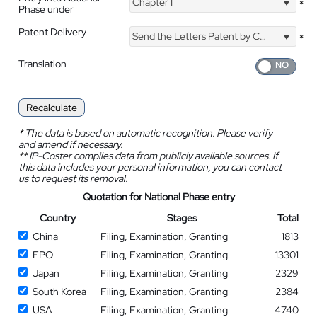
Chapter I
*
Phase under
Patent Delivery
Send the Letters Patent by Courier
*
Translation
Recalculate
*
The data is based on automatic recognition. Please verify
and amend if necessary.
**
IP-Coster compiles data from publicly available sources. If
this data includes your personal information, you can contact
us to request its removal.
Quotation for National Phase entry
Country
Stages
Total
China
Filing, Examination, Granting
1813
EPO
Filing, Examination, Granting
13301
Japan
Filing, Examination, Granting
2329
South Korea
Filing, Examination, Granting
2384
USA
Filing, Examination, Granting
4740