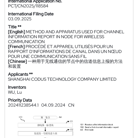
International Application No.
PCT/CN2025/118584
International Filing Date
03.09.2025
Title **
[English]
METHOD AND APPARATUS USED FOR CHANNEL
INFORMATION REPORT IN NODE FOR WIRELESS
COMMUNICATION
[French]
PROCÉDÉ ET APPAREIL UTILISÉS POUR UN
RAPPORT D'INFORMATIONS DE CANAL DANS UN NŒUD
POUR UNE COMMUNICATION SANS FIL
[Chinese]
一种用于无线通信的节点中的信道信息上报的方法
和装置
Applicants **
SHANGHAI CODUS TECHNOLOGY COMPANY LIMITED
Inventors
WU, Lu
Priority Data
202411238544.1
04.09.2024
CN