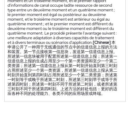
moment et un troisième moment, et le premier rapport
d'informations de canal occupe ladite ressource de second
type entre un deuxième moment et un quatrième moment ;
le premier moment est égal ou postérieur au deuxième
moment, et le troisième moment est antérieur ou égal au
quatrième moment ; et le premier moment est différent du
deuxième moment ou le troisième moment est différent du
quatrième moment. Le procédé présente l'avantage suivant :
une meilleure adaptation à diverses capacités de traitement
et à divers terminaux ou scénarios d'application.
[Chinese]
本
申请公开了一种用于无线通信的节点中的信道信息上报的方法
和装置。第一节点接收第一信息块，发送第一信道信息上报。
所述第一信息块被用于配置所述第一信道信息上报；所述第一
信道信息上报的生成占用至少一个第一类资源和至少一个第二
类资源；所述第一信道信息上报从第一时刻开始直到第三时刻
占用所述至少一个第一类资源，所述第一信道信息上报从第二
时刻开始直到第四时刻占用所述至少一个第二类资源；所述第
一时刻等于或晚于所述第二时刻，所述第三时刻早于或等于所
述第四时刻；所述第一时刻不同于所述第二时刻，或者所述第
三时刻不同于所述第四时刻。上述方法的好处包括：更好的适
应各种不同的处理能力、各类不同的应用场景或终端。