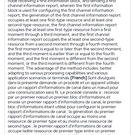
node receiving a first information block, and sending a first
channel information report, wherein the first information
block is used for configuring the first channel information
report; the generation of the first channel information report
occupies at least one first-type resource and at least one
second-type resource; the first channel information report
occupies the at least one first-type resource from a first
moment through a third moment, and the first channel
information report occupies the at least one second-type
resource from a second moment through a fourth moment;
the first moment is equal to or later than the second moment,
and the third moment is earlier than or equal to the fourth
moment; and the first moment is different from the second
moment, or the third moment is different from the fourth
moment. The advantage of the method includes: better
adapting to various processing capabilities and various
application scenarios or terminals.
[French]
Sont divulgués
dans la présente demande un procédé et un appareil utilisés
pour un rapport d'informations de canal dans un nœud pour
une communication sans fil. Le procédé consiste à : recevoir
par un premier nœud un premier bloc d'informations et
envoie un premier rapport d'informations de canal, le premier
bloc d'informations étant utilisé pour configurer le premier
rapport d'informations de canal ; la génération du premier
rapport d'informations de canal occupe au moins une
ressource de premier type et au moins une ressource de
second type ; le premier rapport d'informations de canal
occupe ladite ressource de premier type entre un premier