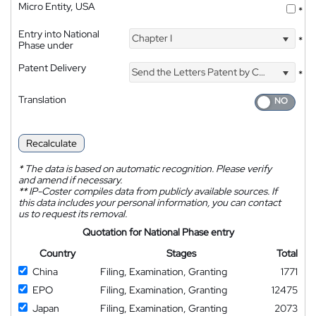
Micro Entity, USA
*
Entry into National
Chapter I
*
Phase under
Patent Delivery
Send the Letters Patent by Courier
*
Translation
Recalculate
*
The data is based on automatic recognition. Please verify
and amend if necessary.
**
IP-Coster compiles data from publicly available sources. If
this data includes your personal information, you can contact
us to request its removal.
Quotation for National Phase entry
Country
Stages
Total
China
Filing, Examination, Granting
1771
EPO
Filing, Examination, Granting
12475
Japan
Filing, Examination, Granting
2073