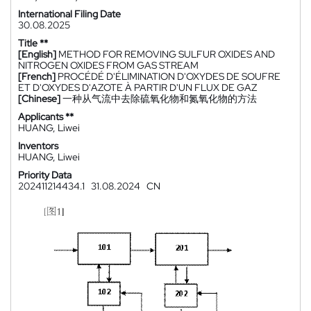
International Filing Date
30.08.2025
Title **
[English]
METHOD FOR REMOVING SULFUR OXIDES AND
NITROGEN OXIDES FROM GAS STREAM
[French]
PROCÉDÉ D'ÉLIMINATION D'OXYDES DE SOUFRE
ET D'OXYDES D'AZOTE À PARTIR D'UN FLUX DE GAZ
[Chinese]
一种从气流中去除硫氧化物和氮氧化物的方法
Applicants **
HUANG, Liwei
Inventors
HUANG, Liwei
Priority Data
202411214434.1
31.08.2024
CN