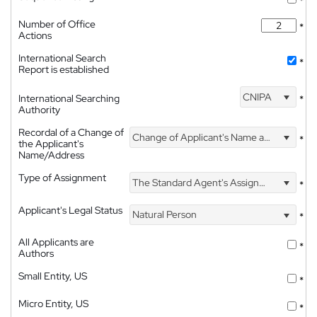
*
Number of Office
*
Actions
International Search
*
Report is established
CNIPA
International Searching
*
Authority
Recordal of a Change of
Change of Applicant's Name and Address
*
the Applicant's
Name/Address
Type of Assignment
The Standard Agent's Assignment
*
Applicant's Legal Status
Natural Person
*
All Applicants are
*
Authors
Small Entity, US
*
Micro Entity, US
*