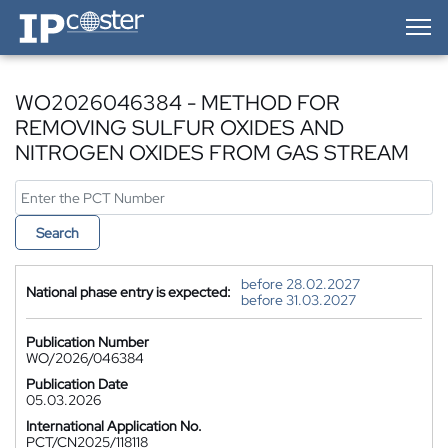
IP-Coster — Home
WO2026046384 - METHOD FOR
REMOVING SULFUR OXIDES AND
NITROGEN OXIDES FROM GAS STREAM
Search
before 28.02.2027
National phase entry is expected:
before 31.03.2027
Publication Number
WO/2026/046384
Publication Date
05.03.2026
International Application No.
PCT/CN2025/118118