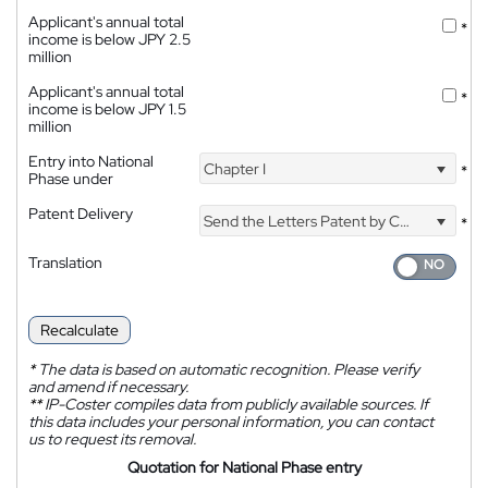
Applicant's annual total
*
income is below JPY 2.5
million
Applicant's annual total
*
income is below JPY 1.5
million
Entry into National
Chapter I
*
Phase under
Patent Delivery
Send the Letters Patent by Courier
*
Translation
Recalculate
*
The data is based on automatic recognition. Please verify
and amend if necessary.
**
IP-Coster compiles data from publicly available sources. If
this data includes your personal information, you can contact
us to request its removal.
Quotation for National Phase entry