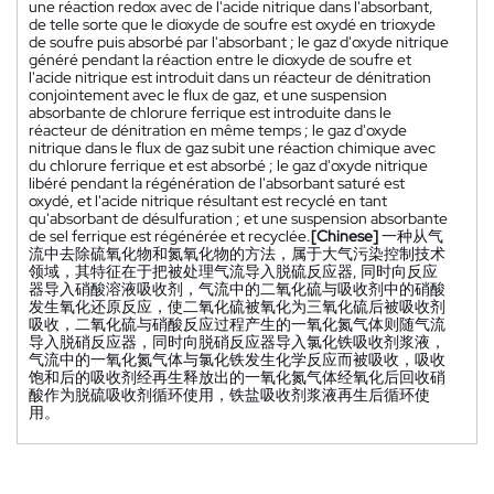
une réaction redox avec de l'acide nitrique dans l'absorbant,
de telle sorte que le dioxyde de soufre est oxydé en trioxyde
de soufre puis absorbé par l'absorbant ; le gaz d'oxyde nitrique
généré pendant la réaction entre le dioxyde de soufre et
l'acide nitrique est introduit dans un réacteur de dénitration
conjointement avec le flux de gaz, et une suspension
absorbante de chlorure ferrique est introduite dans le
réacteur de dénitration en même temps ; le gaz d'oxyde
nitrique dans le flux de gaz subit une réaction chimique avec
du chlorure ferrique et est absorbé ; le gaz d'oxyde nitrique
libéré pendant la régénération de l'absorbant saturé est
oxydé, et l'acide nitrique résultant est recyclé en tant
qu'absorbant de désulfuration ; et une suspension absorbante
de sel ferrique est régénérée et recyclée.
[Chinese]
一种从气
流中去除硫氧化物和氮氧化物的方法，属于大气污染控制技术
领域，其特征在于把被处理气流导入脱硫反应器, 同时向反应
器导入硝酸溶液吸收剂，气流中的二氧化硫与吸收剂中的硝酸
发生氧化还原反应，使二氧化硫被氧化为三氧化硫后被吸收剂
吸收，二氧化硫与硝酸反应过程产生的一氧化氮气体则随气流
导入脱硝反应器，同时向脱硝反应器导入氯化铁吸收剂浆液，
气流中的一氧化氮气体与氯化铁发生化学反应而被吸收，吸收
饱和后的吸收剂经再生释放出的一氧化氮气体经氧化后回收硝
酸作为脱硫吸收剂循环使用，铁盐吸收剂浆液再生后循环使
用。