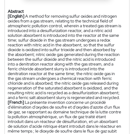
Abstract
[English]
A method for removing sulfur oxides and nitrogen
oxides from a gas stream, relating to the technical field of
atmospheric pollution control, wherein a treated gas stream is
introduced into a desulfurization reactor, and a nitric acid
solution absorbent is introduced into the reactor at the same
time; sulfur dioxide in the gas stream undergoes a redox
reaction with nitric acid in the absorbent, so that the sulfur
dioxide is oxidized into sulfur trioxide and then absorbed by
the absorbent; nitric oxide gas generated during the reaction
between the sulfur dioxide and the nitric acid is introduced
into a denitration reactor along with the gas stream, and a
ferric chloride absorbent slurry is introduced into the
denitration reactor at the same time; the nitric oxide gas in
the gas stream undergoes a chemical reaction with ferric
chloride and is absorbed; the nitric oxide gas released during
regeneration of the saturated absorbent is oxidized, and the
resulting nitric acid is recycled as a desulfurization absorbent;
and a ferric salt absorbent slurry is regenerated and recycled.
[French]
La présente invention concerne un procédé
d'élimination d'oxydes de soufre et d'oxydes d'azote d'un flux
de gaz, se rapportant au domaine technique de la lutte contre
la pollution atmosphérique, un flux de gaz traité étant
introduit dans un réacteur de désulfuration, et un absorbant
de solution d'acide nitrique étant introduit dans le réacteur en
même temps ; le dioxyde de soufre dans le flux de gaz subit