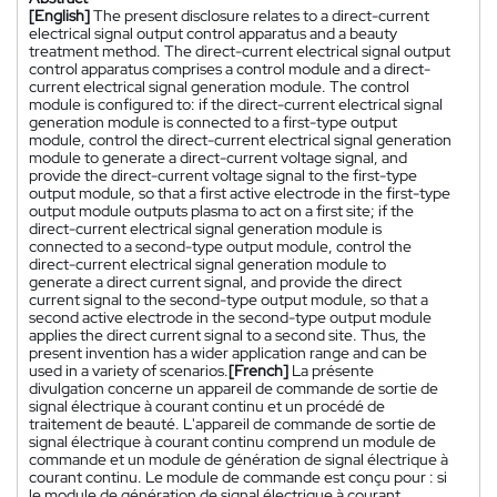
[English]
The present disclosure relates to a direct-current
electrical signal output control apparatus and a beauty
treatment method. The direct-current electrical signal output
control apparatus comprises a control module and a direct-
current electrical signal generation module. The control
module is configured to: if the direct-current electrical signal
generation module is connected to a first-type output
module, control the direct-current electrical signal generation
module to generate a direct-current voltage signal, and
provide the direct-current voltage signal to the first-type
output module, so that a first active electrode in the first-type
output module outputs plasma to act on a first site; if the
direct-current electrical signal generation module is
connected to a second-type output module, control the
direct-current electrical signal generation module to
generate a direct current signal, and provide the direct
current signal to the second-type output module, so that a
second active electrode in the second-type output module
applies the direct current signal to a second site. Thus, the
present invention has a wider application range and can be
used in a variety of scenarios.
[French]
La présente
divulgation concerne un appareil de commande de sortie de
signal électrique à courant continu et un procédé de
traitement de beauté. L'appareil de commande de sortie de
signal électrique à courant continu comprend un module de
commande et un module de génération de signal électrique à
courant continu. Le module de commande est conçu pour : si
le module de génération de signal électrique à courant