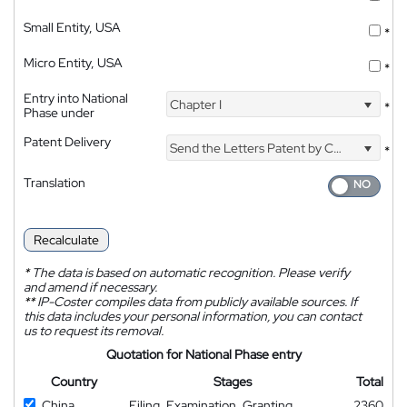
Small Entity, USA
*
Micro Entity, USA
*
Entry into National
Chapter I
*
Phase under
Patent Delivery
Send the Letters Patent by Courier
*
Translation
Recalculate
*
The data is based on automatic recognition. Please verify
and amend if necessary.
**
IP-Coster compiles data from publicly available sources. If
this data includes your personal information, you can contact
us to request its removal.
Quotation for National Phase entry
Country
Stages
Total
China
Filing, Examination, Granting
2360