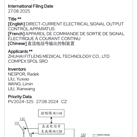
International Filing Date
27.08.2025
Title **
[English]
DIRECT-CURRENT ELECTRICAL SIGNAL OUTPUT
CONTROL APPARATUS
[French]
APPAREIL DE COMMANDE DE SORTIE DE SIGNAL
ÉLECTRIQUE À COURANT CONTINU
[Chinese]
直流电信号输出控制装置
Applicants **
ZHUHAI FITLENS MEDICAL TECHNOLOGY CO., LTD
COMPEX SPOL SRO
Inventors
NESPOR, Radek
LIU, Yuxiao
WANG, Limin
LIU, Xianwang
Priority Data
PV2024-325
27.08.2024
CZ