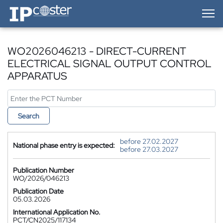
IP-Coster — Home
WO2026046213 - DIRECT-CURRENT
ELECTRICAL SIGNAL OUTPUT CONTROL
APPARATUS
Search
before 27.02.2027
National phase entry is expected:
before 27.03.2027
Publication Number
WO/2026/046213
Publication Date
05.03.2026
International Application No.
PCT/CN2025/117134