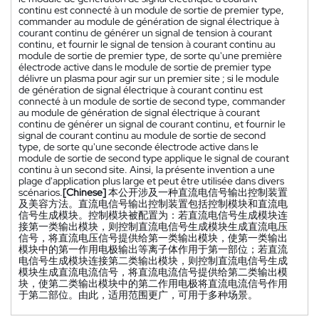
continu est connecté à un module de sortie de premier type,
commander au module de génération de signal électrique à
courant continu de générer un signal de tension à courant
continu, et fournir le signal de tension à courant continu au
module de sortie de premier type, de sorte qu'une première
électrode active dans le module de sortie de premier type
délivre un plasma pour agir sur un premier site ; si le module
de génération de signal électrique à courant continu est
connecté à un module de sortie de second type, commander
au module de génération de signal électrique à courant
continu de générer un signal de courant continu, et fournir le
signal de courant continu au module de sortie de second
type, de sorte qu'une seconde électrode active dans le
module de sortie de second type applique le signal de courant
continu à un second site. Ainsi, la présente invention a une
plage d'application plus large et peut être utilisée dans divers
scénarios.
[Chinese]
本公开涉及一种直流电信号输出控制装置
及美容方法。直流电信号输出控制装置包括控制模块和直流电
信号生成模块。控制模块被配置为：若直流电信号生成模块连
接第一类输出模块，则控制直流电信号生成模块生成直流电压
信号，将直流电压信号提供给第一类输出模块，使第一类输出
模块中的第一作用电极输出等离子体作用于第一部位；若直流
电信号生成模块连接第二类输出模块，则控制直流电信号生成
模块生成直流电流信号，将直流电流信号提供给第二类输出模
块，使第二类输出模块中的第二作用电极将直流电流信号作用
于第二部位。由此，适用范围更广，可用于多种场景。