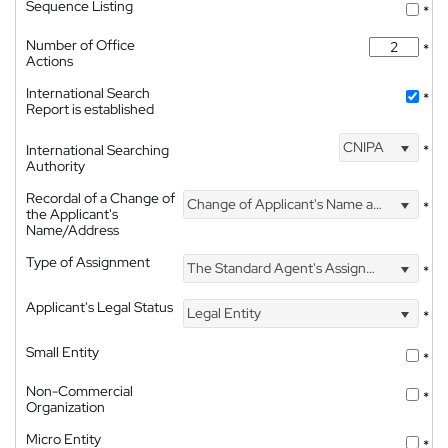
Sequence Listing
*
Number of Office
*
Actions
International Search
*
Report is established
CNIPA
International Searching
*
Authority
Recordal of a Change of
Change of Applicant's Name and Address
*
the Applicant's
Name/Address
Type of Assignment
The Standard Agent's Assignment
*
Applicant's Legal Status
Legal Entity
*
Small Entity
*
Non-Commercial
*
Organization
Micro Entity
*