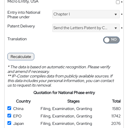
Micro Entity, USA
*
Entry into National
Chapter I
*
Phase under
Patent Delivery
Send the Letters Patent by Courier
*
Translation
Recalculate
*
The data is based on automatic recognition. Please verify
and amend if necessary.
**
IP-Coster compiles data from publicly available sources. If
this data includes your personal information, you can contact
us to request its removal.
Quotation for National Phase entry
Country
Stages
Total
China
Filing, Examination, Granting
1580
EPO
Filing, Examination, Granting
11742
Japan
Filing, Examination, Granting
2076