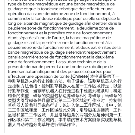
type de bande magnétique est une bande magnétique de
guidage et que la tondeuse robotique doit effectuer une
opération dans une deuxième zone de fonctionnement, à
commander la tondeuse robotique pour qu'elle se déplace le
long de la bande magnétique de guidage afin d'entrer dans la
deuxième zone de fonctionnement, la deuxième zone de
fonctionnement et la première zone de fonctionnement
étant séparées l'une de l'autre, la bande magnétique de
guidage reliant la première zone de fonctionnement à la
deuxième zone de fonctionnement, et deux extrémités de la
bande magnétique de guidage s'étendant respectivement
dans la première zone de fonctionnement et la deuxième
zone de fonctionnement. La solution technique de la
présente demande permet à une tondeuse robotique de
traverser automatiquement des pelouses séparées pour
effectuer une opération de tonte.
[Chinese]
本申请提供了一
种割草机器人的行走控制方法、电子设备。该割草机器人的行
走控制方法包括：控制割草机器人在第一工作区域行走，以进
行割草作业；当割草机器人在行走过程中检测到磁条时，确定
磁条的类型，磁条的类型包括边界磁条和引导磁条；当磁条的
类型为引导磁条并且需要到第二工作区域进行作业时，控制割
草机器人沿着引导磁条行走，以进入第二工作区域，其中，第
二工作区域和第一工作区域彼此分离，引导磁条连接第一工作
区域和第二工作区域，并且引导磁条的两端分别延伸到第一工
作区域和第二工作区域内。本申请的技术方案能够实现割草机
器人自动跨越分离草坪进行割草作业。