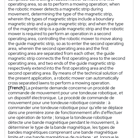
operating area, so as to perform a mowing operation; when
the robotic mower detects a magnetic strip during
movement, determining the type of the magnetic strip,
wherein the types of magnetic strips include a boundary
magnetic strip and a guide magnetic strip; and when the type
of the magnetic strip is a guide magnetic strip and the robotic
mower is required to perform an operation in a second
operating area, controlling the robotic mower to move along
the guide magnetic strip, so as to enter the second operating
area, wherein the second operating area and the first
operating area are separated from each other, the guide
magnetic strip connects the first operating area to the second
operating area, and two ends of the guide magnetic strip
respectively extend into the first operating area and the
second operating area. By means of the technical solution of
the present application, a robotic mower can automatically
cross separated lawns to perform a mowing operation.
[French]
La présente demande concerne un procédé de
commande de mouvement pour une tondeuse robotique, et
un dispositif électronique. Le procédé de commande de
mouvement pour une tondeuse robotique consiste : à
commander une tondeuse robotique pour qu'elle se déplace
dans une première zone de fonctionnement afin d'effectuer
une opération de tonte ; lorsque la tondeuse robotique
détecte une bande magnétique pendant le mouvement, à
déterminer le type de la bande magnétique, les types de
bandes magnétiques comprenant une bande magnétique
limite et une bande magnétique de guidage ; et, lorsque le