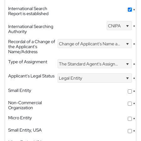
International Search
*
Report is established
CNIPA
International Searching
*
Authority
Recordal of a Change of
Change of Applicant's Name and Address
*
the Applicant's
Name/Address
Type of Assignment
The Standard Agent's Assignment
*
Applicant's Legal Status
Legal Entity
*
Small Entity
*
Non-Commercial
*
Organization
Micro Entity
*
Small Entity, USA
*