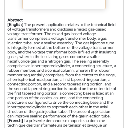
Abstract
[English]
The present application relates to the technical field
of voltage transformers and discloses a mixed gas-based
voltage transformer. The mixed gas-based voltage
transformer comprises a voltage transformer body, a gas
injection tube, and a sealing assembly. The gas injection tube
is integrally formed at the bottom of the voltage transformer
body, and the voltage transformer body is filled with insulating
gases, wherein the insulating gases comprise a sulfur
hexafluoride gas and a nitrogen gas. The sealing assembly
comprises an inner tapered cylinder, a connecting structure, a
rubber member, and a conical column, wherein the rubber
member sequentially comprises, from the center to the edge,
a hemispherical head portion, a first tapered ring portion, a
connecting portion, and a second tapered ring portion, and
the second tapered ring portion is located on the outer side of
the first tapered ring portion; a connecting base is fixed at an
end portion of the conical column; and the connecting
structure is configured to drive the connecting base and the
inner tapered cylinder to approach each other in the axial
direction of the gas injection tube. The present application
can improve sealing performance of the gas injection tube.
[French]
La présente demande se rapporte au domaine
technique des transformateurs de tension et divulgue un