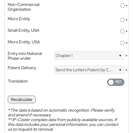
Non-Commercial
*
Organization
Micro Entity
*
Small Entity, USA
*
Micro Entity, USA
*
Entry into National
Chapter I
*
Phase under
Patent Delivery
Send the Letters Patent by Courier
*
Translation
Recalculate
*
The data is based on automatic recognition. Please verify
and amend if necessary.
**
IP-Coster compiles data from publicly available sources. If
this data includes your personal information, you can contact
us to request its removal.