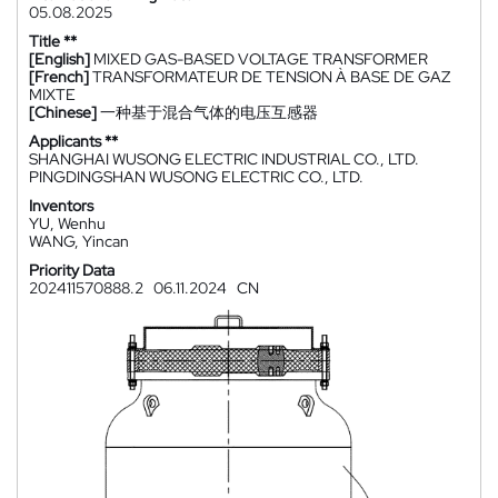
05.08.2025
Title **
[English]
MIXED GAS-BASED VOLTAGE TRANSFORMER
[French]
TRANSFORMATEUR DE TENSION À BASE DE GAZ
MIXTE
[Chinese]
一种基于混合气体的电压互感器
Applicants **
SHANGHAI WUSONG ELECTRIC INDUSTRIAL CO., LTD.
PINGDINGSHAN WUSONG ELECTRIC CO., LTD.
Inventors
YU, Wenhu
WANG, Yincan
Priority Data
202411570888.2
06.11.2024
CN