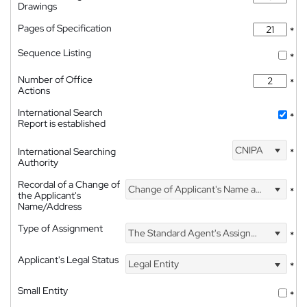
Drawings
Pages of Specification
*
Sequence Listing
*
Number of Office
*
Actions
International Search
*
Report is established
CNIPA
International Searching
*
Authority
Recordal of a Change of
Change of Applicant's Name and Address
*
the Applicant's
Name/Address
Type of Assignment
The Standard Agent's Assignment
*
Applicant's Legal Status
Legal Entity
*
Small Entity
*