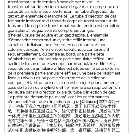
transformateur de tension à base de gaz mixte. Le
transformateur de tension à base de gaz mixte comprend un
corps de transformateur de tension, un tube d'injection de
gaz et un ensemble d'étanchéité. Le tube d'injection de gaz
fait partie intégrante du fond du corps de transformateur de
tension et le corps de transformateur de tension est rempli de
gaz isolants, les gaz isolants comprenant un gaz
d'hexafluorure de soufre et un gaz d'azote. L'ensemble
d'étanchéité comprend un cylindre effilé interne, une
structure de liaison, un élément en caoutchouc et une
colonne conique, l'élément en caoutchouc comprenant
séquentiellement, du centre au bord, une partie tête
hémisphérique, une première partie annulaire effilée, une
partie de liaison et une seconde partie annulaire effilée et la
seconde partie annulaire effilée est située sur le côté externe
de la première partie annulaire effilée ; une base de liaison est
fixée au niveau d'une partie d'extrémité de la colonne
conique ; et la structure de liaison est conçue pour amener la
base de liaison et le cylindre effilé interne à se rapprocher l'un
de l'autre dans la direction axiale du tube d'injection de gaz.
La présente demande peut améliorer les performances
d'étanchéité du tube d'injection de gaz.
[Chinese]
本申请公开
了一种基于混合气体的电压互感器，属于电压互感器技术领
域，其包括电压互感器主体、注气管和密封组件，所述注气管
一体成型于电压互感器主体的底部，所述电压互感器主体内填
充有绝缘气体，绝缘气体包括六氟化硫气体和氮气；所述密封
组件包括内锥形筒、连接结构、橡胶件和圆锥柱，所述橡胶件
从中心到边缘依次包括半球头部、第一锥环部、连接部和第二