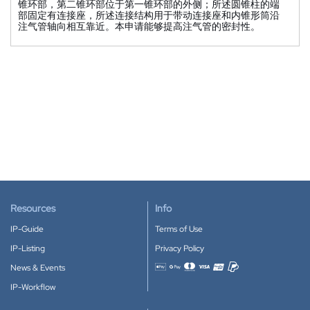
锥环部，第二锥环部位于第一锥环部的外侧；所述圆锥柱的端
部固定有连接座，所述连接结构用于带动连接座和内锥形筒沿
注气管轴向相互靠近。本申请能够提高注气管的密封性。
Resources
Info
IP-Guide
Terms of Use
IP-Listing
Privacy Policy
News & Events
Accepted payment methods
IP-Workflow