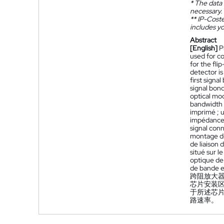
*
The data 
necessary.
**
IP-Coster
includes yo
Abstract
[English]
P
used for co
for the fli
detector i
first signa
signal bond
optical mod
bandwidth a
imprimé ; u
impédance, 
signal con
montage de
de liaison 
situé sur l
optique de 
de bande et
跨阻放大
芯片安装
于所述芯
路速率。