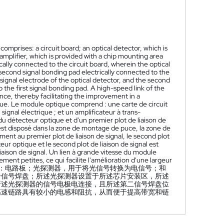
omprises: a circuit board; an optical detector, which is
 amplifier, which is provided with a chip mounting area
ically connected to the circuit board, wherein the optical
second signal bonding pad electrically connected to the
 signal electrode of the optical detector, and the second
o the first signal bonding pad. A high-speed link of the
nce, thereby facilitating the improvement in a
ue. Le module optique comprend : une carte de circuit
signal électrique ; et un amplificateur à trans-
du détecteur optique et d'un premier plot de liaison de
est disposé dans la zone de montage de puce, la zone de
nt au premier plot de liaison de signal, le second plot
ur optique et le second plot de liaison de signal est
iaison de signal. Un lien à grande vitesse du module
nt petites, ce qui facilite l'amélioration d'une largeur
：电路板；光探测器，用于将光信号转换为电信号；和
一信号焊盘；所述光探测器设置于所述芯片安装区，所述
所述光探测器的信号电极电连接，且所述第二信号焊盘位
高速链路具有较小的电感和阻抗，从而便于提高带宽和链