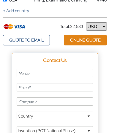
USA
Filing, Examination, Granting
4740
+ Add country
Total:
22,533
Currency
QUOTE TO EMAIL
ONLINE QUOTE
Contact Us
Country
Invention (PCT National Phase)