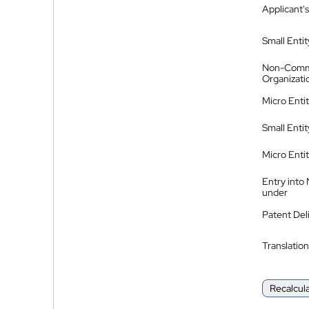
Applicant's
Small Entit
Non-Comm
Organizati
Micro Enti
Small Enti
Micro Enti
Entry into
under
Patent Del
Translation
Recalcul