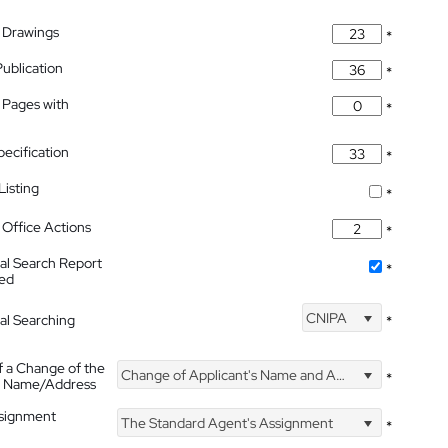
 Drawings
*
Publication
*
 Pages with
*
pecification
*
isting
*
Office Actions
*
nal Search Report
*
hed
CNIPA
nal Searching
*
f a Change of the
Change of Applicant's Name and Address
*
's Name/Address
ssignment
The Standard Agent's Assignment
*