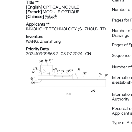
Claims
Title **
[English]
OPTICAL MODULE
Number of
[French]
MODULE OPTIQUE
[Chinese]
光模块
Pages for 
Applicants **
INNOLIGHT TECHNOLOGY (SUZHOU) LTD.
Number of
Drawings
Inventors
WANG, Zhenzhong
Pages of S
Priority Data
202410909868.7
08.07.2024
CN
Sequence L
Number of 
Internatio
is establis
Internatio
Authority
Recordal o
Applicant
Type of A