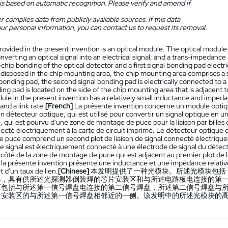
is based on automatic recognition. Please verify and amend if
 compiles data from publicly available sources. If this data
ur personal information, you can contact us to request its removal.
rovided in the present invention is an optical module. The optical module c
nverting an optical signal into an electrical signal; and a trans-impedance
p-chip bonding of the optical detector and a first signal bonding pad electr
s disposed in the chip mounting area, the chip mounting area comprises a 
l bonding pad, the second signal bonding pad is electrically connected to a
ing pad is located on the side of the chip mounting area that is adjacent t
ule in the present invention has a relatively small inductance and impeda
nd a link rate.
[French]
La présente invention concerne un module optiq
n détecteur optique, qui est utilisé pour convertir un signal optique en un 
qui est pourvu d'une zone de montage de puce pour la liaison par billes 
necté électriquement à la carte de circuit imprimé. Le détecteur optique 
 puce comprend un second plot de liaison de signal connecté électriqueme
de signal est électriquement connecté à une électrode de signal du détecte
e côté de la zone de montage de puce qui est adjacent au premier plot de l
la présente invention présente une inductance et une impédance relativeme
 d'un taux de lien.
[Chinese]
本发明提供了一种光模块。所述光模块包括
器，具有供所述光探测器倒装焊的芯片安装区和与所述电路板电连接的第
区包括与所述第一信号焊盘电连接的第二信号焊盘，所述第二信号焊盘与
片安装区的与所述第一信号焊盘相邻近的一侧。该发明中的所述光模块的