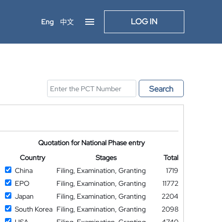
LOG IN
Eng
中文
Search
Quotation for National Phase entry
Country
Stages
Total
China
Filing, Examination, Granting
1719
EPO
Filing, Examination, Granting
11772
Japan
Filing, Examination, Granting
2204
South Korea
Filing, Examination, Granting
2098