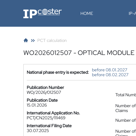
IP-Coster
HOME
IP
PCT calculation
WO2026012507 - OPTICAL MODULE
before 08.01.2027
National phase entry is expected:
before 08.02.2027
Publication Number
WO/2026/012507
Total Num
Publication Date
15.01.2026
Number of
Claims
International Application No.
PCT/CN2025/111469
Number of 
International Filing Date
30.07.2025
Number of