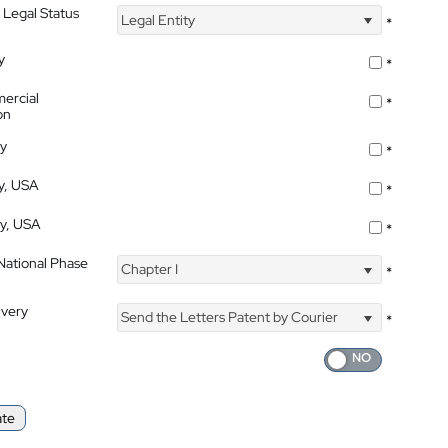
 Legal Status
Legal Entity
*
y
*
ercial
*
on
ty
*
ty, USA
*
ty, USA
*
 National Phase
Chapter I
*
ivery
Send the Letters Patent by Courier
*
ate