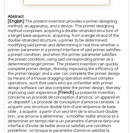
Abstract
[English]
The present invention provides a primer designing
method, an apparatus, and a device. The primer designing
method comprises: acquiring a double-stranded structure of
a target base sequence; acquiring, from a single strand of the
double-stranded structure, a primer to be determined;
modifying said primer and determining in real time whether a
primer parameter in a prompt interface of said primer satisfies
a preset condition; and when the primer parameter satisfies
the preset condition, using said corresponding primer as a
determined target primer. The present invention can quickly
complete primer design, thereby improving the efficiency of
the primer design; and a user can complete the primer design
by means of a mouse dragging operation without complex
operations, such that users who are unfamiliar with primer
design software can also complete the primer design, thereby
improving user experience.
[French]
La présente invention
concerne un procédé de conception d'amorce, un appareil et
un dispositif. Le procédé de conception d'amorce consiste : à
acquérir une structure double brin d'une séquence de base
cible ; à acquérir, à partir d'un seul brin de la structure double
brin, une amorce à déterminer ; à modifier ladite amorce et à
déterminer en temps réel si un paramètre d'amorce dans une
interface d'invite de ladite amorce satisfait une condition
prédéfinie ; et lorsque le paramètre d'amorce satisfait la