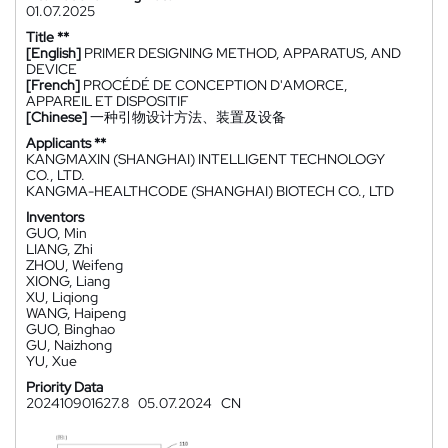
01.07.2025
Title **
[English]
PRIMER DESIGNING METHOD, APPARATUS, AND
DEVICE
[French]
PROCÉDÉ DE CONCEPTION D'AMORCE,
APPAREIL ET DISPOSITIF
[Chinese]
一种引物设计方法、装置及设备
Applicants **
KANGMAXIN (SHANGHAI) INTELLIGENT TECHNOLOGY
CO., LTD.
KANGMA-HEALTHCODE (SHANGHAI) BIOTECH CO., LTD
Inventors
GUO, Min
LIANG, Zhi
ZHOU, Weifeng
XIONG, Liang
XU, Liqiong
WANG, Haipeng
GUO, Binghao
GU, Naizhong
YU, Xue
Priority Data
202410901627.8
05.07.2024
CN