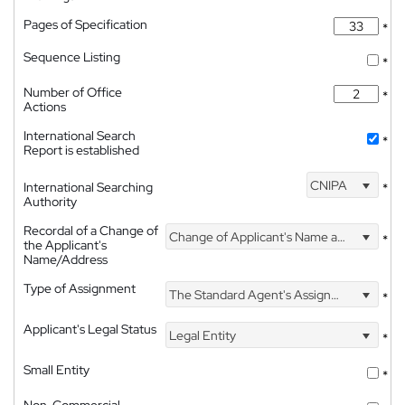
Pages of Specification
*
Sequence Listing
*
Number of Office
*
Actions
International Search
*
Report is established
CNIPA
International Searching
*
Authority
Recordal of a Change of
Change of Applicant's Name and Address
*
the Applicant's
Name/Address
Type of Assignment
The Standard Agent's Assignment
*
Applicant's Legal Status
Legal Entity
*
Small Entity
*