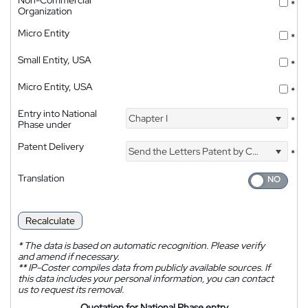
Non-Commercial
*
Organization
Micro Entity
*
Small Entity, USA
*
Micro Entity, USA
*
Entry into National
Chapter I
*
Phase under
Patent Delivery
Send the Letters Patent by Courier
*
Translation
Recalculate
*
The data is based on automatic recognition. Please verify
and amend if necessary.
**
IP-Coster compiles data from publicly available sources. If
this data includes your personal information, you can contact
us to request its removal.
Quotation for National Phase entry