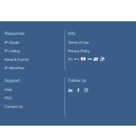
Resources
Info
IP-Guide
Terms of Use
IP-Listing
Privacy Policy
News & Events
Accepted payment methods
IP-Workflow
Support
Follow Us
Help
FAQ
Contact Us
Download our App