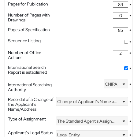
Pages for Publication
*
Number of Pages with
*
Drawings
Pages of Specification
*
Sequence Listing
*
Number of Office
*
Actions
International Search
*
Report is established
CNIPA
International Searching
*
Authority
Recordal of a Change of
Change of Applicant's Name and Address
*
the Applicant's
Name/Address
Type of Assignment
The Standard Agent's Assignment
*
Applicant's Legal Status
Legal Entity
*