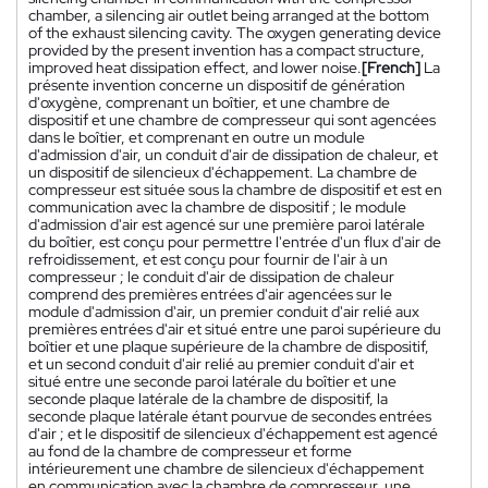
chamber, a silencing air outlet being arranged at the bottom
of the exhaust silencing cavity. The oxygen generating device
provided by the present invention has a compact structure,
improved heat dissipation effect, and lower noise.
[French]
La
présente invention concerne un dispositif de génération
d'oxygène, comprenant un boîtier, et une chambre de
dispositif et une chambre de compresseur qui sont agencées
dans le boîtier, et comprenant en outre un module
d'admission d'air, un conduit d'air de dissipation de chaleur, et
un dispositif de silencieux d'échappement. La chambre de
compresseur est située sous la chambre de dispositif et est en
communication avec la chambre de dispositif ; le module
d'admission d'air est agencé sur une première paroi latérale
du boîtier, est conçu pour permettre l'entrée d'un flux d'air de
refroidissement, et est conçu pour fournir de l'air à un
compresseur ; le conduit d'air de dissipation de chaleur
comprend des premières entrées d'air agencées sur le
module d'admission d'air, un premier conduit d'air relié aux
premières entrées d'air et situé entre une paroi supérieure du
boîtier et une plaque supérieure de la chambre de dispositif,
et un second conduit d'air relié au premier conduit d'air et
situé entre une seconde paroi latérale du boîtier et une
seconde plaque latérale de la chambre de dispositif, la
seconde plaque latérale étant pourvue de secondes entrées
d'air ; et le dispositif de silencieux d'échappement est agencé
au fond de la chambre de compresseur et forme
intérieurement une chambre de silencieux d'échappement
en communication avec la chambre de compresseur, une