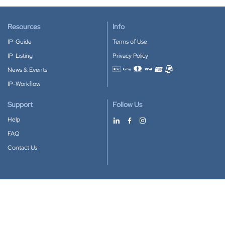
Resources
Info
IP-Guide
Terms of Use
IP-Listing
Privacy Policy
News & Events
Accepted payment methods
IP-Workflow
Support
Follow Us
Help
FAQ
Contact Us
Download our App
Google Play
Apple Store