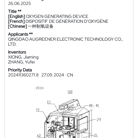
26.06.2025
Title **
[English]
OXYGEN GENERATING DEVICE
[French]
DISPOSITIF DE GÉNÉRATION D'OXYGÈNE
[Chinese]
一种制氧设备
Applicants **
QINGDAO AUGREENER ELECTRONIC TECHNOLOGY CO.,
LTD.
Inventors
XIONG, Jiaming
ZHANG, Yufei
Priority Data
202411360271.8
27.09.2024
CN