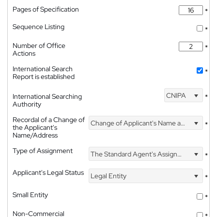
Pages of Specification
*
Sequence Listing
*
Number of Office
*
Actions
International Search
*
Report is established
CNIPA
International Searching
*
Authority
Recordal of a Change of
Change of Applicant's Name and Address
*
the Applicant's
Name/Address
Type of Assignment
The Standard Agent's Assignment
*
Applicant's Legal Status
Legal Entity
*
Small Entity
*
Non-Commercial
*