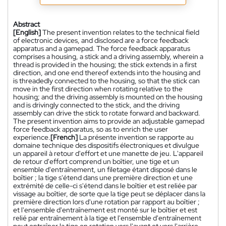
Abstract
[English]
The present invention relates to the technical field
of electronic devices, and disclosed are a force feedback
apparatus and a gamepad. The force feedback apparatus
comprises a housing, a stick and a driving assembly, wherein a
thread is provided in the housing; the stick extends in a first
direction, and one end thereof extends into the housing and
is threadedly connected to the housing, so that the stick can
move in the first direction when rotating relative to the
housing; and the driving assembly is mounted on the housing
and is drivingly connected to the stick, and the driving
assembly can drive the stick to rotate forward and backward.
The present invention aims to provide an adjustable gamepad
force feedback apparatus, so as to enrich the user
experience.
[French]
La présente invention se rapporte au
domaine technique des dispositifs électroniques et divulgue
un appareil à retour d'effort et une manette de jeu. L'appareil
de retour d'effort comprend un boîtier, une tige et un
ensemble d'entraînement, un filetage étant disposé dans le
boîtier ; la tige s'étend dans une première direction et une
extrémité de celle-ci s'étend dans le boîtier et est reliée par
vissage au boîtier, de sorte que la tige peut se déplacer dans la
première direction lors d'une rotation par rapport au boîtier ;
et l'ensemble d'entraînement est monté sur le boîtier et est
relié par entraînement à la tige et l'ensemble d'entraînement
peut entraîner la tige en rotation vers l'avant et vers l'arrière.