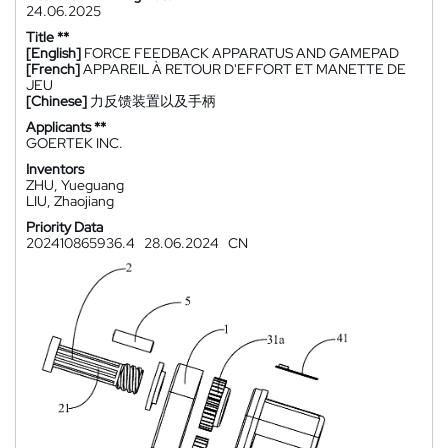
24.06.2025
Title **
[English]
FORCE FEEDBACK APPARATUS AND GAMEPAD
[French]
APPAREIL À RETOUR D'EFFORT ET MANETTE DE
JEU
[Chinese]
力反馈装置以及手柄
Applicants **
GOERTEK INC.
Inventors
ZHU, Yueguang
LIU, Zhaojiang
Priority Data
202410865936.4
28.06.2024
CN