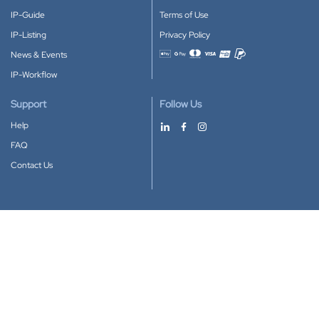
IP-Guide
Terms of Use
IP-Listing
Privacy Policy
News & Events
Accepted payment methods
IP-Workflow
Support
Follow Us
Help
FAQ
Contact Us
Download our App
Google Play
Apple Store
IP-Coster © 2010-2026
All rights reserved.