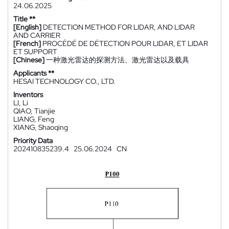
24.06.2025
Title **
[English]
DETECTION METHOD FOR LIDAR, AND LIDAR
AND CARRIER
[French]
PROCÉDÉ DE DÉTECTION POUR LIDAR, ET LIDAR
ET SUPPORT
[Chinese]
一种激光雷达的探测方法、激光雷达以及载具
Applicants **
HESAI TECHNOLOGY CO., LTD.
Inventors
LI, Li
QIAO, Tianjie
LIANG, Feng
XIANG, Shaoqing
Priority Data
202410835239.4
25.06.2024
CN