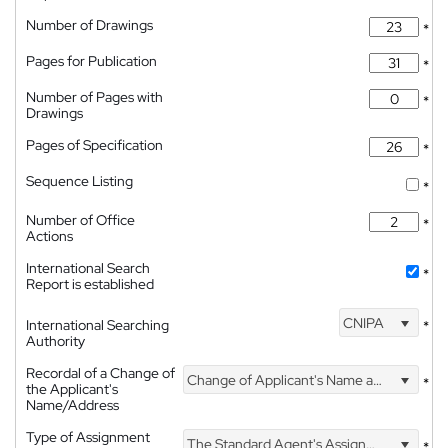
Number of Drawings
*
Pages for Publication
*
Number of Pages with
*
Drawings
Pages of Specification
*
Sequence Listing
*
Number of Office
*
Actions
International Search
*
Report is established
CNIPA
International Searching
*
Authority
Recordal of a Change of
Change of Applicant's Name and Address
*
the Applicant's
Name/Address
Type of Assignment
The Standard Agent's Assignment
*