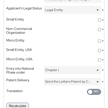
Applicant's Legal Status
Legal Entity
*
Small Entity
*
Non-Commercial
*
Organization
Micro Entity
*
Small Entity, USA
*
Micro Entity, USA
*
Entry into National
Chapter I
*
Phase under
Patent Delivery
Send the Letters Patent by Courier
*
Translation
Recalculate