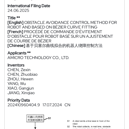
International Filing Date
24.06.2025
Title **
[English]
OBSTACLE AVOIDANCE CONTROL METHOD FOR
ROBOT AND BASED ON BÉZIER CURVE FITTING
[French]
PROCÉDÉ DE COMMANDE D'ÉVITEMENT
D'OBSTACLE POUR ROBOT BASÉ SUR UN AJUSTEMENT
DE COURBE DE BÉZIER
[Chinese]
基于贝塞尔曲线拟合的机器人绕障控制方法
Applicants **
AMICRO TECHNOLOGY CO., LTD.
Inventors
CHEN, Zexin
CHEN, Zhuobiao
ZHOU, Hewen
YANG, Wu
XIAO, Gangjun
JIANG, Xinqiao
Priority Data
202410960404.9
17.07.2024
CN