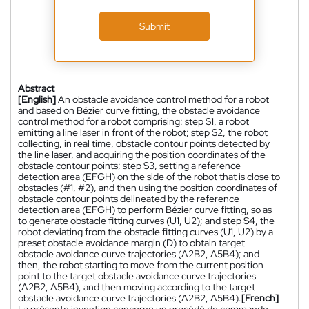
Submit
Abstract
[English]
An obstacle avoidance control method for a robot
and based on Bézier curve fitting, the obstacle avoidance
control method for a robot comprising: step S1, a robot
emitting a line laser in front of the robot; step S2, the robot
collecting, in real time, obstacle contour points detected by
the line laser, and acquiring the position coordinates of the
obstacle contour points; step S3, setting a reference
detection area (EFGH) on the side of the robot that is close to
obstacles (#1, #2), and then using the position coordinates of
obstacle contour points delineated by the reference
detection area (EFGH) to perform Bézier curve fitting, so as
to generate obstacle fitting curves (U1, U2); and step S4, the
robot deviating from the obstacle fitting curves (U1, U2) by a
preset obstacle avoidance margin (D) to obtain target
obstacle avoidance curve trajectories (A2B2, A5B4); and
then, the robot starting to move from the current position
point to the target obstacle avoidance curve trajectories
(A2B2, A5B4), and then moving according to the target
obstacle avoidance curve trajectories (A2B2, A5B4).
[French]
La présente invention concerne un procédé de commande