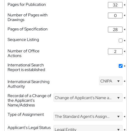
Pages for Publication
*
Number of Pages with
*
Drawings
Pages of Specification
*
Sequence Listing
*
Number of Office
*
Actions
International Search
*
Report is established
CNIPA
International Searching
*
Authority
Recordal of a Change of
Change of Applicant's Name and Address
*
the Applicant's
Name/Address
Type of Assignment
The Standard Agent's Assignment
*
Applicant's Legal Status
Legal Entity
*