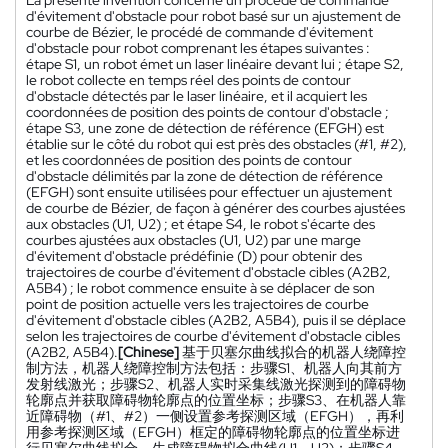
d'évitement d'obstacle pour robot basé sur un ajustement de
courbe de Bézier, le procédé de commande d'évitement
d'obstacle pour robot comprenant les étapes suivantes :
étape S1, un robot émet un laser linéaire devant lui ; étape S2,
le robot collecte en temps réel des points de contour
d'obstacle détectés par le laser linéaire, et il acquiert les
coordonnées de position des points de contour d'obstacle ;
étape S3, une zone de détection de référence (EFGH) est
établie sur le côté du robot qui est près des obstacles (#1, #2),
et les coordonnées de position des points de contour
d'obstacle délimités par la zone de détection de référence
(EFGH) sont ensuite utilisées pour effectuer un ajustement
de courbe de Bézier, de façon à générer des courbes ajustées
aux obstacles (U1, U2) ; et étape S4, le robot s'écarte des
courbes ajustées aux obstacles (U1, U2) par une marge
d'évitement d'obstacle prédéfinie (D) pour obtenir des
trajectoires de courbe d'évitement d'obstacle cibles (A2B2,
A5B4) ; le robot commence ensuite à se déplacer de son
point de position actuelle vers les trajectoires de courbe
d'évitement d'obstacle cibles (A2B2, A5B4), puis il se déplace
selon les trajectoires de courbe d'évitement d'obstacle cibles
(A2B2, A5B4).
[Chinese]
基于贝塞尔曲线拟合的机器人绕障控
制方法，机器人绕障控制方法包括：步骤S1、机器人向其前方
发射线激光；步骤S2、机器人实时采集线激光探测到的障碍物
轮廓点并获取障碍物轮廓点的位置坐标；步骤S3、在机器人靠
近障碍物（#1、#2）一侧设置参考探测区域（EFGH），再利
用参考探测区域（EFGH）框定的障碍物轮廓点的位置坐标进
行贝塞尔曲线拟合，生成障碍物拟合曲线(U1、U2)；步骤S4、