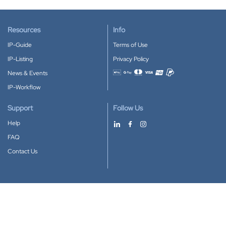
Resources
Info
IP-Guide
Terms of Use
IP-Listing
Privacy Policy
News & Events
Accepted payment methods
IP-Workflow
Support
Follow Us
Help
FAQ
Contact Us
Download our App
Google Play
Apple Store