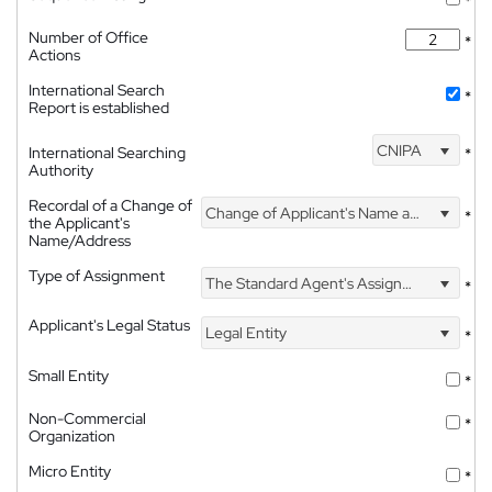
*
Number of Office
*
Actions
International Search
*
Report is established
CNIPA
International Searching
*
Authority
Recordal of a Change of
Change of Applicant's Name and Address
*
the Applicant's
Name/Address
Type of Assignment
The Standard Agent's Assignment
*
Applicant's Legal Status
Legal Entity
*
Small Entity
*
Non-Commercial
*
Organization
Micro Entity
*