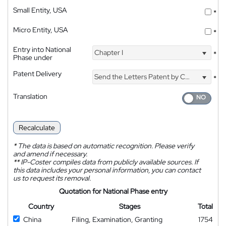
Small Entity, USA
*
Micro Entity, USA
*
Entry into National
Chapter I
*
Phase under
Patent Delivery
Send the Letters Patent by Courier
*
Translation
Recalculate
*
The data is based on automatic recognition. Please verify
and amend if necessary.
**
IP-Coster compiles data from publicly available sources. If
this data includes your personal information, you can contact
us to request its removal.
Quotation for National Phase entry
Country
Stages
Total
China
Filing, Examination, Granting
1754