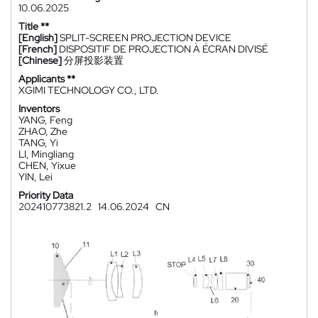
10.06.2025
Title **
[English]
SPLIT-SCREEN PROJECTION DEVICE
[French]
DISPOSITIF DE PROJECTION À ÉCRAN DIVISÉ
[Chinese]
分屏投影装置
Applicants **
XGIMI TECHNOLOGY CO., LTD.
Inventors
YANG, Feng
ZHAO, Zhe
TANG, Yi
LI, Mingliang
CHEN, Yixue
YIN, Lei
Priority Data
202410773821.2
14.06.2024
CN