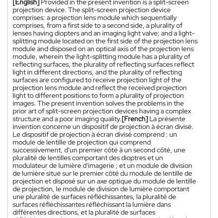
[English]
Provided in the present invention is a split-screen
projection device. The split-screen projection device
comprises: a projection lens module which sequentially
comprises, from a first side to a second side, a plurality of
lenses having diopters and an imaging light valve; and a light-
splitting module located on the first side of the projection lens
module and disposed on an optical axis of the projection lens
module, wherein the light-splitting module has a plurality of
reflecting surfaces, the plurality of reflecting surfaces reflect
light in different directions, and the plurality of reflecting
surfaces are configured to receive projection light of the
projection lens module and reflect the received projection
light to different positions to form a plurality of projection
images. The present invention solves the problems in the
prior art of split-screen projection devices having a complex
structure and a poor imaging quality.
[French]
La présente
invention concerne un dispositif de projection à écran divisé.
Le dispositif de projection à écran divisé comprend : un
module de lentille de projection qui comprend
successivement, d'un premier côté à un second côté, une
pluralité de lentilles comportant des dioptres et un
modulateur de lumière d'imagerie ; et un module de division
de lumière situé sur le premier côté du module de lentille de
projection et disposé sur un axe optique du module de lentille
de projection, le module de division de lumière comportant
une pluralité de surfaces réfléchissantes, la pluralité de
surfaces réfléchissantes réfléchissant la lumière dans
différentes directions, et la pluralité de surfaces