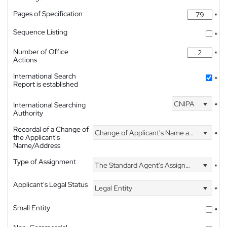
Pages of Specification
*
Sequence Listing
*
Number of Office
*
Actions
International Search
*
Report is established
CNIPA
International Searching
*
Authority
Recordal of a Change of
Change of Applicant's Name and Address
*
the Applicant's
Name/Address
Type of Assignment
The Standard Agent's Assignment
*
Applicant's Legal Status
Legal Entity
*
Small Entity
*