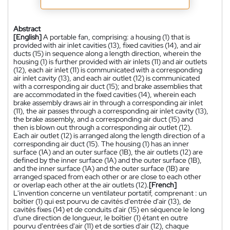
Abstract
[English]
A portable fan, comprising: a housing (1) that is
provided with air inlet cavities (13), fixed cavities (14), and air
ducts (15) in sequence along a length direction, wherein the
housing (1) is further provided with air inlets (11) and air outlets
(12), each air inlet (11) is communicated with a corresponding
air inlet cavity (13), and each air outlet (12) is communicated
with a corresponding air duct (15); and brake assemblies that
are accommodated in the fixed cavities (14), wherein each
brake assembly draws air in through a corresponding air inlet
(11), the air passes through a corresponding air inlet cavity (13),
the brake assembly, and a corresponding air duct (15) and
then is blown out through a corresponding air outlet (12).
Each air outlet (12) is arranged along the length direction of a
corresponding air duct (15). The housing (1) has an inner
surface (1A) and an outer surface (1B), the air outlets (12) are
defined by the inner surface (1A) and the outer surface (1B),
and the inner surface (1A) and the outer surface (1B) are
arranged spaced from each other or are close to each other
or overlap each other at the air outlets (12).
[French]
L'invention concerne un ventilateur portatif, comprenant : un
boîtier (1) qui est pourvu de cavités d'entrée d'air (13), de
cavités fixes (14) et de conduits d'air (15) en séquence le long
d'une direction de longueur, le boîtier (1) étant en outre
pourvu d'entrées d'air (11) et de sorties d'air (12), chaque