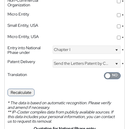
Non-Commercial
*
Organization
Micro Entity
*
Small Entity, USA
*
Micro Entity, USA
*
Entry into National
Chapter I
*
Phase under
Patent Delivery
Send the Letters Patent by Courier
*
Translation
Recalculate
*
The data is based on automatic recognition. Please verify
and amend if necessary.
**
IP-Coster compiles data from publicly available sources. If
this data includes your personal information, you can contact
us to request its removal.
Quotation for National Phase entry