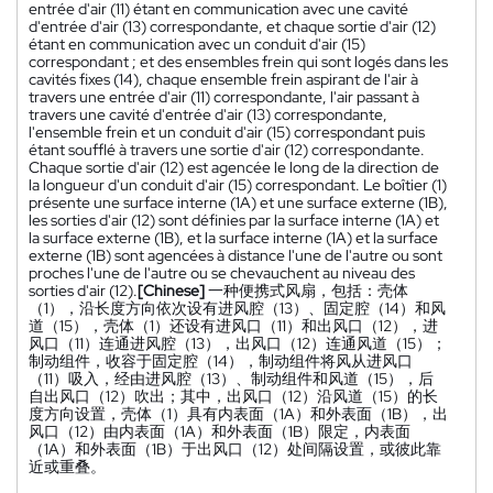
entrée d'air (11) étant en communication avec une cavité
d'entrée d'air (13) correspondante, et chaque sortie d'air (12)
étant en communication avec un conduit d'air (15)
correspondant ; et des ensembles frein qui sont logés dans les
cavités fixes (14), chaque ensemble frein aspirant de l'air à
travers une entrée d'air (11) correspondante, l'air passant à
travers une cavité d'entrée d'air (13) correspondante,
l'ensemble frein et un conduit d'air (15) correspondant puis
étant soufflé à travers une sortie d'air (12) correspondante.
Chaque sortie d'air (12) est agencée le long de la direction de
la longueur d'un conduit d'air (15) correspondant. Le boîtier (1)
présente une surface interne (1A) et une surface externe (1B),
les sorties d'air (12) sont définies par la surface interne (1A) et
la surface externe (1B), et la surface interne (1A) et la surface
externe (1B) sont agencées à distance l'une de l'autre ou sont
proches l'une de l'autre ou se chevauchent au niveau des
sorties d'air (12).
[Chinese]
一种便携式风扇，包括：壳体
（1），沿长度方向依次设有进风腔（13）、固定腔（14）和风
道（15），壳体（1）还设有进风口（11）和出风口（12），进
风口（11）连通进风腔（13），出风口（12）连通风道（15）；
制动组件，收容于固定腔（14），制动组件将风从进风口
（11）吸入，经由进风腔（13）、制动组件和风道（15），后
自出风口（12）吹出；其中，出风口（12）沿风道（15）的长
度方向设置，壳体（1）具有内表面（1A）和外表面（1B），出
风口（12）由内表面（1A）和外表面（1B）限定，内表面
（1A）和外表面（1B）于出风口（12）处间隔设置，或彼此靠
近或重叠。