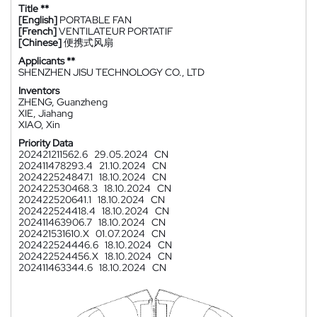
Title **
[English]
PORTABLE FAN
[French]
VENTILATEUR PORTATIF
[Chinese]
便携式风扇
Applicants **
SHENZHEN JISU TECHNOLOGY CO., LTD
Inventors
ZHENG, Guanzheng
XIE, Jiahang
XIAO, Xin
Priority Data
202421211562.6
29.05.2024
CN
202411478293.4
21.10.2024
CN
202422524847.1
18.10.2024
CN
202422530468.3
18.10.2024
CN
202422520641.1
18.10.2024
CN
202422524418.4
18.10.2024
CN
202411463906.7
18.10.2024
CN
202421531610.X
01.07.2024
CN
202422524446.6
18.10.2024
CN
202422524456.X
18.10.2024
CN
202411463344.6
18.10.2024
CN