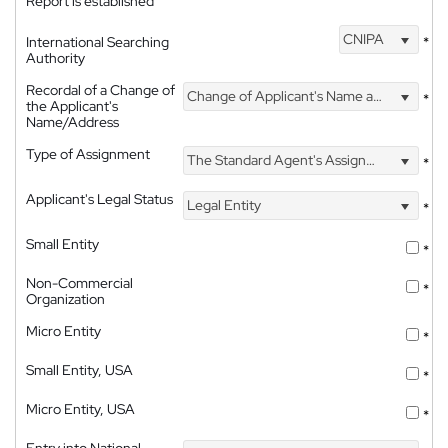
Report is established
CNIPA
International Searching
*
Authority
Recordal of a Change of
Change of Applicant's Name and Address
*
the Applicant's
Name/Address
Type of Assignment
The Standard Agent's Assignment
*
Applicant's Legal Status
Legal Entity
*
Small Entity
*
Non-Commercial
*
Organization
Micro Entity
*
Small Entity, USA
*
Micro Entity, USA
*