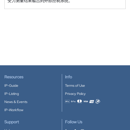
受力测量结果输岀到外部控制系统。
Resources
Info
IP-Guide
Terms of Use
IP-Listing
Privacy Policy
News & Events
Accepted payment methods
IP-Workflow
Support
Follow Us