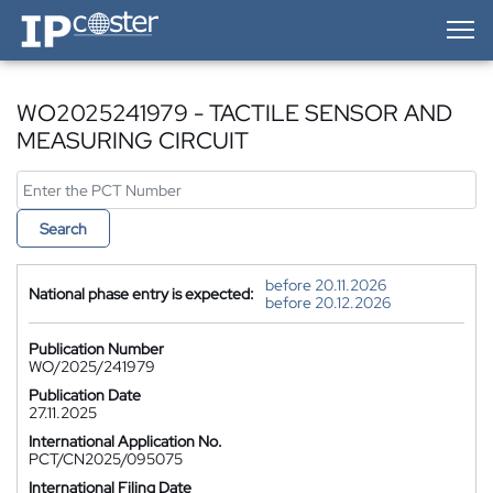
IP-Coster — Home
WO2025241979 - TACTILE SENSOR AND
MEASURING CIRCUIT
Search
before 20.11.2026
National phase entry is expected:
before 20.12.2026
Publication Number
WO/2025/241979
Publication Date
27.11.2025
International Application No.
PCT/CN2025/095075
International Filing Date