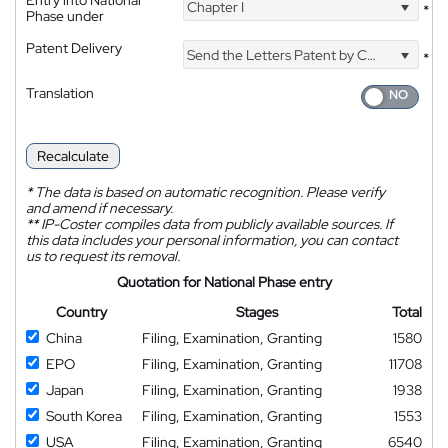
Entry into National
Chapter I
*
Phase under
Patent Delivery
Send the Letters Patent by Courier
*
Translation
Recalculate
*
The data is based on automatic recognition. Please verify
and amend if necessary.
**
IP-Coster compiles data from publicly available sources. If
this data includes your personal information, you can contact
us to request its removal.
Quotation for National Phase entry
Country
Stages
Total
China
Filing, Examination, Granting
1580
EPO
Filing, Examination, Granting
11708
Japan
Filing, Examination, Granting
1938
South Korea
Filing, Examination, Granting
1553
USA
Filing, Examination, Granting
6540