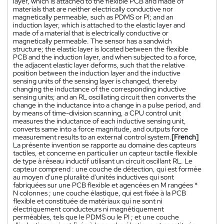
layer, which is attached to the flexible PCB and made of
materials that are neither electrically conductive nor
magnetically permeable, such as PDMS or PI; and an
induction layer, which is attached to the elastic layer and
made of a material that is electrically conductive or
magnetically permeable. The sensor has a sandwich
structure; the elastic layer is located between the flexible
PCB and the induction layer, and when subjected to a force,
the adjacent elastic layer deforms, such that the relative
position between the induction layer and the inductive
sensing units of the sensing layer is changed, thereby
changing the inductance of the corresponding inductive
sensing units; and an RL oscillating circuit then converts the
change in the inductance into a change in a pulse period, and
by means of time-division scanning, a CPU control unit
measures the inductance of each inductive sensing unit,
converts same into a force magnitude, and outputs force
measurement results to an external control system.
[French]
La présente invention se rapporte au domaine des capteurs
tactiles, et concerne en particulier un capteur tactile flexible
de type à réseau inductif utilisant un circuit oscillant RL. Le
capteur comprend : une couche de détection, qui est formée
au moyen d'une pluralité d'unités inductives qui sont
fabriquées sur une PCB flexible et agencées en M rangées *
N colonnes ; une couche élastique, qui est fixée à la PCB
flexible et constituée de matériaux qui ne sont ni
électriquement conducteurs ni magnétiquement
perméables, tels que le PDMS ou le PI ; et une couche