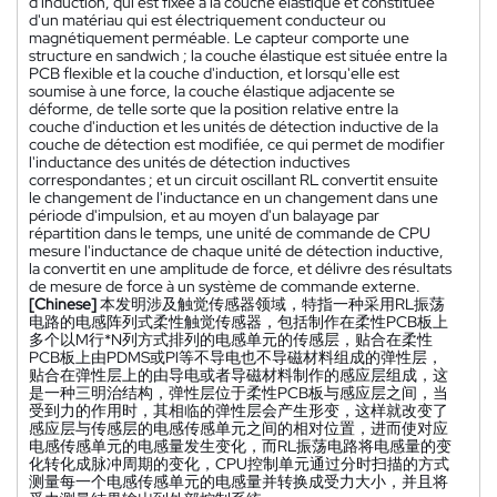
d'induction, qui est fixée à la couche élastique et constituée
d'un matériau qui est électriquement conducteur ou
magnétiquement perméable. Le capteur comporte une
structure en sandwich ; la couche élastique est située entre la
PCB flexible et la couche d'induction, et lorsqu'elle est
soumise à une force, la couche élastique adjacente se
déforme, de telle sorte que la position relative entre la
couche d'induction et les unités de détection inductive de la
couche de détection est modifiée, ce qui permet de modifier
l'inductance des unités de détection inductives
correspondantes ; et un circuit oscillant RL convertit ensuite
le changement de l'inductance en un changement dans une
période d'impulsion, et au moyen d'un balayage par
répartition dans le temps, une unité de commande de CPU
mesure l'inductance de chaque unité de détection inductive,
la convertit en une amplitude de force, et délivre des résultats
de mesure de force à un système de commande externe.
[Chinese]
本发明涉及触觉传感器领域，特指一种采用RL振荡
电路的电感阵列式柔性触觉传感器，包括制作在柔性PCB板上
多个以M行*N列方式排列的电感单元的传感层，贴合在柔性
PCB板上由PDMS或Pl等不导电也不导磁材料组成的弹性层，
贴合在弹性层上的由导电或者导磁材料制作的感应层组成，这
是一种三明治结构，弹性层位于柔性PCB板与感应层之间，当
受到力的作用时，其相临的弹性层会产生形变，这样就改变了
感应层与传感层的电感传感单元之间的相对位置，进而使对应
电感传感单元的电感量发生变化，而RL振荡电路将电感量的变
化转化成脉冲周期的变化，CPU控制单元通过分时扫描的方式
测量每一个电感传感单元的电感量并转换成受力大小，并且将