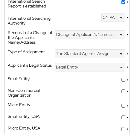
International Search
*
Report is established
CNIPA
International Searching
*
Authority
Recordal of a Change of
Change of Applicant's Name and Address
*
the Applicant's
Name/Address
Type of Assignment
The Standard Agent's Assignment
*
Applicant's Legal Status
Legal Entity
*
Small Entity
*
Non-Commercial
*
Organization
Micro Entity
*
Small Entity, USA
*
Micro Entity, USA
*