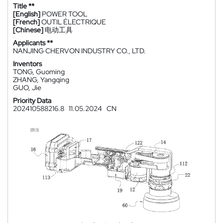
Title **
[English]
POWER TOOL
[French]
OUTIL ÉLECTRIQUE
[Chinese]
电动工具
Applicants **
NANJING CHERVON INDUSTRY CO., LTD.
Inventors
TONG, Guoming
ZHANG, Yangqing
GUO, Jie
Priority Data
202410588216.8
11.05.2024
CN