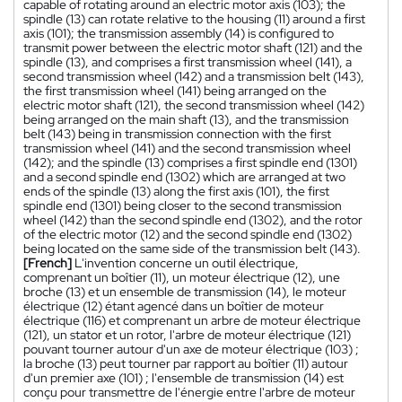
capable of rotating around an electric motor axis (103); the
spindle (13) can rotate relative to the housing (11) around a first
axis (101); the transmission assembly (14) is configured to
transmit power between the electric motor shaft (121) and the
spindle (13), and comprises a first transmission wheel (141), a
second transmission wheel (142) and a transmission belt (143),
the first transmission wheel (141) being arranged on the
electric motor shaft (121), the second transmission wheel (142)
being arranged on the main shaft (13), and the transmission
belt (143) being in transmission connection with the first
transmission wheel (141) and the second transmission wheel
(142); and the spindle (13) comprises a first spindle end (1301)
and a second spindle end (1302) which are arranged at two
ends of the spindle (13) along the first axis (101), the first
spindle end (1301) being closer to the second transmission
wheel (142) than the second spindle end (1302), and the rotor
of the electric motor (12) and the second spindle end (1302)
being located on the same side of the transmission belt (143).
[French]
L'invention concerne un outil électrique,
comprenant un boîtier (11), un moteur électrique (12), une
broche (13) et un ensemble de transmission (14), le moteur
électrique (12) étant agencé dans un boîtier de moteur
électrique (116) et comprenant un arbre de moteur électrique
(121), un stator et un rotor, l'arbre de moteur électrique (121)
pouvant tourner autour d'un axe de moteur électrique (103) ;
la broche (13) peut tourner par rapport au boîtier (11) autour
d'un premier axe (101) ; l'ensemble de transmission (14) est
conçu pour transmettre de l'énergie entre l'arbre de moteur