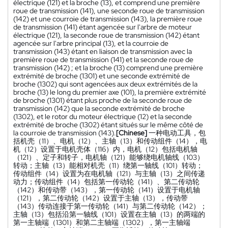
électrique (121) et la broche (13), et comprend une première
roue de transmission (141), une seconde roue de transmission
(142) et une courroie de transmission (143), la première roue
de transmission (141) étant agencée sur l'arbre de moteur
électrique (121), la seconde roue de transmission (142) étant
agencée sur l'arbre principal (13), et la courroie de
transmission (143) étant en liaison de transmission avec la
première roue de transmission (141) et la seconde roue de
transmission (142) ; et la broche (13) comprend une première
extrémité de broche (1301) et une seconde extrémité de
broche (1302) qui sont agencées aux deux extrémités de la
broche (13) le long du premier axe (101), la première extrémité
de broche (1301) étant plus proche de la seconde roue de
transmission (142) que la seconde extrémité de broche
(1302), et le rotor du moteur électrique (12) et la seconde
extrémité de broche (1302) étant situés sur le même côté de
la courroie de transmission (143).
[Chinese]
一种电动工具，包
括机壳（11）、电机（12）、主轴（13）和传动组件（14），电
机（12）设置于电机壳体（116）内，电机（12）包括电机轴
（121）、定子和转子，电机轴（121）能够绕电机轴线（103）
转动；主轴（13）能相对机壳（11）绕第一轴线（101）转动；
传动组件（14）设置为在电机轴（121）与主轴（13）之间传递
动力；传动组件（14）包括第一传动轮（141）、第二传动轮
（142）和传动带（143），第一传动轮（141）设置于电机轴
（121），第二传动轮（142）设置于主轴（13），传动带
（143）传动连接于第一传动轮（141）与第二传动轮（142）；
主轴（13）包括沿第一轴线（101）设置在主轴（13）的两端的
第一主轴端（1301）和第二主轴端（1302），第一主轴端