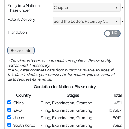
Entry into National
Chapter I
*
Phase under
Patent Delivery
Send the Letters Patent by Courier
*
Translation
Recalculate
*
The data is based on automatic recognition. Please verify
and amend if necessary.
**
IP-Coster compiles data from publicly available sources. If
this data includes your personal information, you can contact
us to request its removal.
Quotation for National Phase entry
Country
Stages
Total
China
Filing, Examination, Granting
4811
EPO
Filing, Examination, Granting
108667
Japan
Filing, Examination, Granting
5019
South Korea
Filing, Examination, Granting
8582