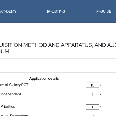
-ACADEMY
IP-LISTING
IP-GUIDE
QUISITION METHOD AND APPARATUS, AND 
IUM
Application details
ber of Claims/PCT
*
 Independent
*
Priorities
*
 Multi-Dependent