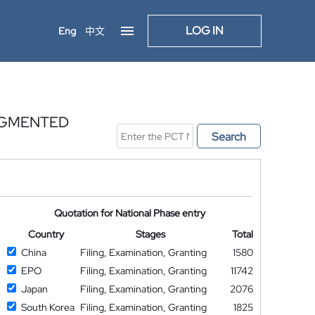
LOG IN
Eng
中文
AUGMENTED
Search
Quotation for National Phase entry
Country
Stages
Total
China
Filing, Examination, Granting
1580
EPO
Filing, Examination, Granting
11742
Japan
Filing, Examination, Granting
2076
South Korea
Filing, Examination, Granting
1825