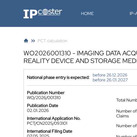
IP-Coster
HOME
IP
PCT calculation
WO2026001310 - IMAGING DATA AC
REALITY DEVICE AND STORAGE MED
before 26.12.2026
National phase entry is expected:
before 26.01.2027
Publication Number
WO/2026/001310
Total Num
Publication Date
02.01.2026
Number of
Claims
International Application No.
PCT/CN2025/093101
Number of 
International Filing Date
07.05.2025
Number of