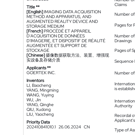
Claims
Title **
[English]
IMAGING DATA ACQUISITION
Number of
METHOD AND APPARATUS, AND
AUGMENTED REALITY DEVICE AND
Pages for 
STORAGE MEDIUM
[French]
PROCÉDÉ ET APPAREIL
D'ACQUISITION DE DONNÉES
Number of
D'IMAGERIE, ET DISPOSITIF DE RÉALITÉ
Drawings
AUGMENTÉE ET SUPPORT DE
STOCKAGE
Pages of S
[Chinese]
摄像数据获取方法、装置、增强现
实设备及存储介质
Sequence L
Applicants **
GOERTEK INC.
Number of 
Inventors
Internatio
LI, Baocheng
is establis
YANG, Mingming
WANG, Yuying
WU, Jin
Internatio
YANG, Qinghe
Authority
QIU, Xudong
LIU, Yaocheng
Recordal o
Applicant
Priority Data
202410841010.1
26.06.2024
CN
Type of A