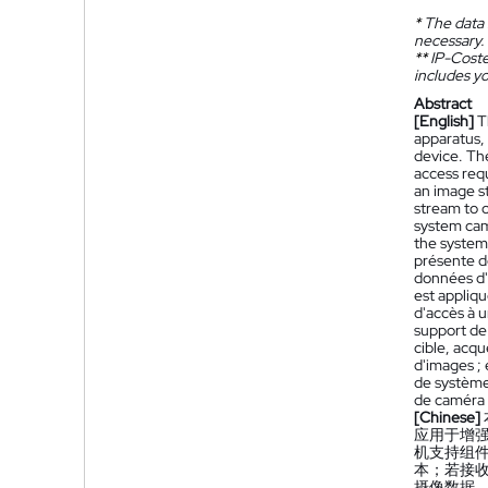
*
The data 
necessary.
**
IP-Coster
includes yo
Abstract
[English]
T
apparatus,
device. Th
access req
an image s
stream to o
system cam
the system
présente d
données d'
est appliq
d'accès à 
support de
cible, acqu
d'images ; 
de système
de caméra 
[Chinese]
应用于增
机支持组
本；若接
摄像数据