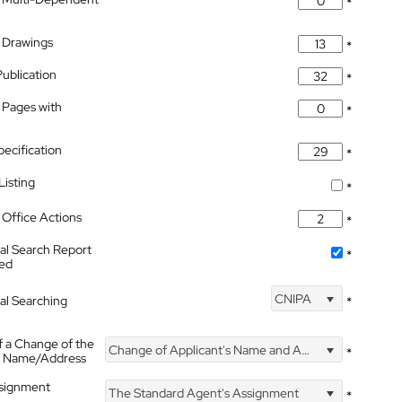
*
 Drawings
*
Publication
*
 Pages with
*
pecification
*
isting
*
Office Actions
*
nal Search Report
*
hed
CNIPA
nal Searching
*
f a Change of the
Change of Applicant's Name and Address
*
's Name/Address
ssignment
The Standard Agent's Assignment
*