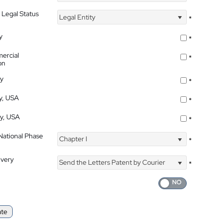
 Legal Status
Legal Entity
*
y
*
ercial
*
on
ty
*
ty, USA
*
ty, USA
*
 National Phase
Chapter I
*
ivery
Send the Letters Patent by Courier
*
ate