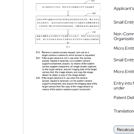
Applicant's
Small Entit
Non-Comm
Organizati
Micro Enti
Small Enti
Micro Enti
Entry into
under
Patent Del
Translation
Recalcul