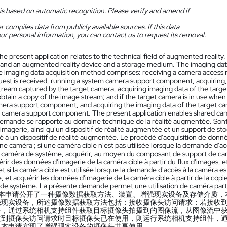
is based on automatic recognition. Please verify and amend if
 compiles data from publicly available sources. If this data
ur personal information, you can contact us to request its removal.
he present application relates to the technical field of augmented reality
 and an augmented reality device and a storage medium. The imaging data
e imaging data acquisition method comprises: receiving a camera access r
uest is received, running a system camera support component, acquirin
tream captured by the target camera, acquiring imaging data of the targ
btain a copy of the image stream; and if the target camera is in use whe
era support component, and acquiring the imaging data of the target c
 camera support component. The present application enables shared cam
emande se rapporte au domaine technique de la réalité augmentée. Sont d
imagerie, ainsi qu'un dispositif de réalité augmentée et un support de s
ué à un dispositif de réalité augmentée. Le procédé d'acquisition de donn
une caméra ; si une caméra cible n'est pas utilisée lorsque la demande d'
 caméra de système, acquérir, au moyen du composant de support de cam
érir des données d'imagerie de la caméra cible à partir du flux d'images, e
et si la caméra cible est utilisée lorsque la demande d'accès à la caméra
, et acquérir les données d'imagerie de la caméra cible à partir de la c
de système. La présente demande permet une utilisation de caméra parta
本申请公开了一种摄像数据获取方法、装置、增强现实设备及存储介质，
强现实设备，所述摄像数据获取方法包括：接收摄像头访问请求；若接收
件，通过系统相机支持组件获取目标摄像头拍摄到的图像流，从图像流中
收到摄像头访问请求时目标摄像头已在使用，则运行系统相机支持组件，
。本申请实现了增强现实设备的摄像头共享使用。