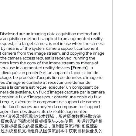
. Disclosed are an imaging data acquisition method and
 acquisition method is applied to an augmented reality
equest; if a target camera is not in use when the camera
g, by means of the system camera support component,
et camera from the image stream, and copying the image
n the camera access request is received, running the
amera from the copy of the image stream by means of
era use in augmented reality devices.
[French]
La
ivulgués un procédé et un appareil d'acquisition de
tockage. Le procédé d'acquisition de données d'imagerie
ées d'imagerie consiste à : recevoir une demande
accès à la caméra est reçue, exécuter un composant de
éra de système, un flux d'images capturé par la caméra
t copier le flux d'images pour obtenir une copie du flux
 est reçue, exécuter le composant de support de caméra
opie du flux d'images au moyen du composant de support
gée dans des dispositifs de réalité augmentée.
本申请涉及增强现实技术领域，所述摄像数据获取方法
到摄像头访问请求时目标摄像头未在使用，则运行系统相
获取目标摄像头的摄像数据，复制图像流得到图像流副
通过系统相机支持组件从图像流副本中获取目标摄像头的