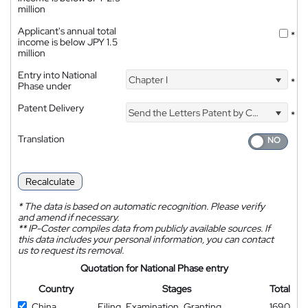
million
Applicant's annual total
*
income is below JPY 1.5
million
Entry into National
Chapter I
*
Phase under
Patent Delivery
Send the Letters Patent by Courier
*
Translation
Recalculate
*
The data is based on automatic recognition. Please verify
and amend if necessary.
**
IP-Coster compiles data from publicly available sources. If
this data includes your personal information, you can contact
us to request its removal.
Quotation for National Phase entry
Country
Stages
Total
China
Filing, Examination, Granting
1690