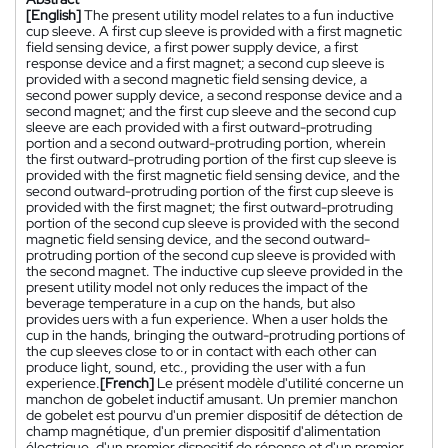
[English]
The present utility model relates to a fun inductive
cup sleeve. A first cup sleeve is provided with a first magnetic
field sensing device, a first power supply device, a first
response device and a first magnet; a second cup sleeve is
provided with a second magnetic field sensing device, a
second power supply device, a second response device and a
second magnet; and the first cup sleeve and the second cup
sleeve are each provided with a first outward-protruding
portion and a second outward-protruding portion, wherein
the first outward-protruding portion of the first cup sleeve is
provided with the first magnetic field sensing device, and the
second outward-protruding portion of the first cup sleeve is
provided with the first magnet; the first outward-protruding
portion of the second cup sleeve is provided with the second
magnetic field sensing device, and the second outward-
protruding portion of the second cup sleeve is provided with
the second magnet. The inductive cup sleeve provided in the
present utility model not only reduces the impact of the
beverage temperature in a cup on the hands, but also
provides uers with a fun experience. When a user holds the
cup in the hands, bringing the outward-protruding portions of
the cup sleeves close to or in contact with each other can
produce light, sound, etc., providing the user with a fun
experience.
[French]
Le présent modèle d'utilité concerne un
manchon de gobelet inductif amusant. Un premier manchon
de gobelet est pourvu d'un premier dispositif de détection de
champ magnétique, d'un premier dispositif d'alimentation
électrique, d'un premier dispositif de réponse et d'un premier