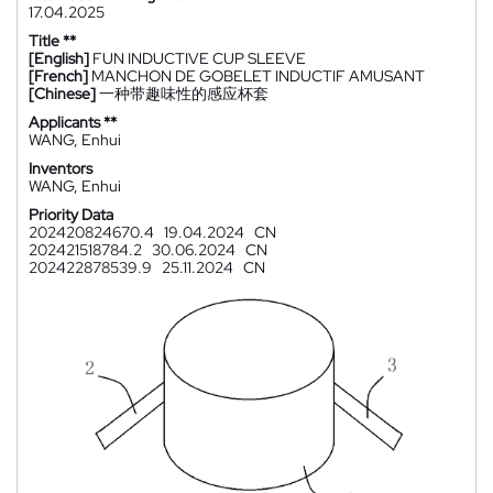
17.04.2025
Title **
[English]
FUN INDUCTIVE CUP SLEEVE
[French]
MANCHON DE GOBELET INDUCTIF AMUSANT
[Chinese]
一种带趣味性的感应杯套
Applicants **
WANG, Enhui
Inventors
WANG, Enhui
Priority Data
202420824670.4
19.04.2024
CN
202421518784.2
30.06.2024
CN
202422878539.9
25.11.2024
CN