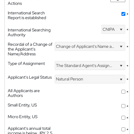
Actions
International Search
*
Report is established
CNIPA
International Searching
*
Authority
Recordal of a Change of
Change of Applicant's Name and Address
*
the Applicant's
Name/Address
Type of Assignment
The Standard Agent's Assignment
*
Applicant's Legal Status
Natural Person
*
All Applicants are
*
Authors
Small Entity, US
*
Micro Entity, US
*
Applicant's annual total
*
income is below JPY 2.5