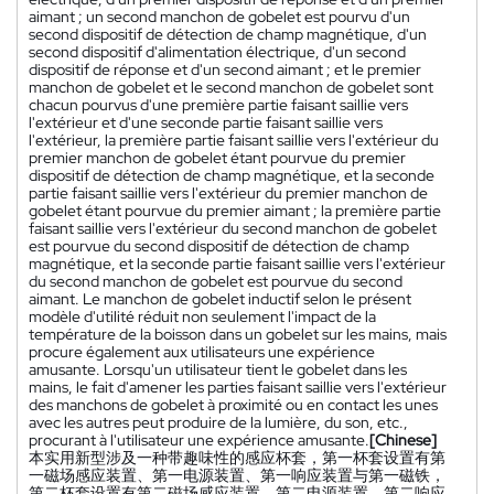
aimant ; un second manchon de gobelet est pourvu d'un
second dispositif de détection de champ magnétique, d'un
second dispositif d'alimentation électrique, d'un second
dispositif de réponse et d'un second aimant ; et le premier
manchon de gobelet et le second manchon de gobelet sont
chacun pourvus d'une première partie faisant saillie vers
l'extérieur et d'une seconde partie faisant saillie vers
l'extérieur, la première partie faisant saillie vers l'extérieur du
premier manchon de gobelet étant pourvue du premier
dispositif de détection de champ magnétique, et la seconde
partie faisant saillie vers l'extérieur du premier manchon de
gobelet étant pourvue du premier aimant ; la première partie
faisant saillie vers l'extérieur du second manchon de gobelet
est pourvue du second dispositif de détection de champ
magnétique, et la seconde partie faisant saillie vers l'extérieur
du second manchon de gobelet est pourvue du second
aimant. Le manchon de gobelet inductif selon le présent
modèle d'utilité réduit non seulement l'impact de la
température de la boisson dans un gobelet sur les mains, mais
procure également aux utilisateurs une expérience
amusante. Lorsqu'un utilisateur tient le gobelet dans les
mains, le fait d'amener les parties faisant saillie vers l'extérieur
des manchons de gobelet à proximité ou en contact les unes
avec les autres peut produire de la lumière, du son, etc.,
procurant à l'utilisateur une expérience amusante.
[Chinese]
本实用新型涉及一种带趣味性的感应杯套，第一杯套设置有第
一磁场感应装置、第一电源装置、第一响应装置与第一磁铁，
第二杯套设置有第二磁场感应装置、第二电源装置、第二响应