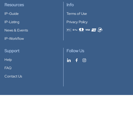
Resources
Info
IP-Guide
Terms of Use
IP-Listing
Privacy Policy
News & Events
Accepted payment methods
IP-Workflow
Support
Follow Us
Help
FAQ
Contact Us
Download our App
Google Play
Apple Store
IP-Coster © 2010-2026
All rights reserved.