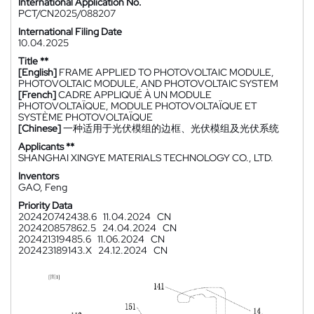
International Application No.
PCT/CN2025/088207
International Filing Date
10.04.2025
Title **
[English]
FRAME APPLIED TO PHOTOVOLTAIC MODULE,
PHOTOVOLTAIC MODULE, AND PHOTOVOLTAIC SYSTEM
[French]
CADRE APPLIQUÉ À UN MODULE
PHOTOVOLTAÏQUE, MODULE PHOTOVOLTAÏQUE ET
SYSTÈME PHOTOVOLTAÏQUE
[Chinese]
一种适用于光伏模组的边框、光伏模组及光伏系统
Applicants **
SHANGHAI XINGYE MATERIALS TECHNOLOGY CO., LTD.
Inventors
GAO, Feng
Priority Data
202420742438.6
11.04.2024
CN
202420857862.5
24.04.2024
CN
202421319485.6
11.06.2024
CN
202423189143.X
24.12.2024
CN