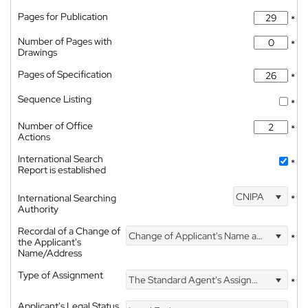
Pages for Publication
*
Number of Pages with
*
Drawings
Pages of Specification
*
Sequence Listing
*
Number of Office
*
Actions
International Search
*
Report is established
CNIPA
International Searching
*
Authority
Recordal of a Change of
Change of Applicant's Name and Address
*
the Applicant's
Name/Address
Type of Assignment
The Standard Agent's Assignment
*
Applicant's Legal Status