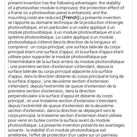
present invention has the following advantages: the stability
of a photovoltaic module is improved, the protection effect of
a frame on a photovoltaic panel is enhanced, and the
mounting costs are reduced.
[French]
La présente invention
se rapporte au domaine technique de la production d'énergie
photovoltaïque, et en particulier à un cadre appliqué à un
module photovoltaïque, à un module photovoltaïque et à un
système photovoltaïque. Le cadre appliqué à un module
photovoltaïque s'étend dans la direction de la longueur et
comprend : un corps principal, une surface latérale du corps
principal étant une surface d'appui, et la surface d'appui étant
utilisée pour supporter le module photovoltaïque par
l'intermédiaire de la surface arrière du module photovoltaïque
; une première section d'extension s'étendant, depuis la
surface latérale du corps principal adjacente à la surface
d'appui, dans la direction distante du corps principal le long de
la surface d'appui ; une deuxième section d'extension
s'étendant, depuis l'extrémité de queue d'extension de la
première section d'extension, dans la direction
perpendiculaire à la surface d'appui et distante du corps
principal ; et une troisième section d'extension s'étendant,
depuis l'extrémité de queue d'extension de la deuxième
section d'extension, dans la direction se déplaçant vers le
corps principal, la troisième section d'extension étant utilisée
pour venir en butée contre la surface avant du module
photovoltaïque. La présente invention présente les avantages
suivants : la stabilité d'un module photovoltaïque est
améliorée, l'effet de protection d'un cadre sur un panneau