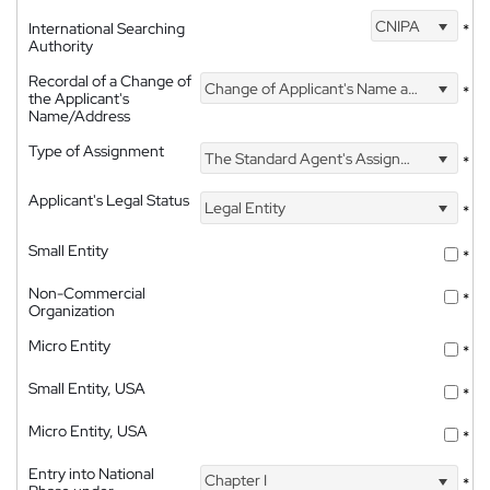
CNIPA
International Searching
*
Authority
Recordal of a Change of
Change of Applicant's Name and Address
*
the Applicant's
Name/Address
Type of Assignment
The Standard Agent's Assignment
*
Applicant's Legal Status
Legal Entity
*
Small Entity
*
Non-Commercial
*
Organization
Micro Entity
*
Small Entity, USA
*
Micro Entity, USA
*
Entry into National
Chapter I
*