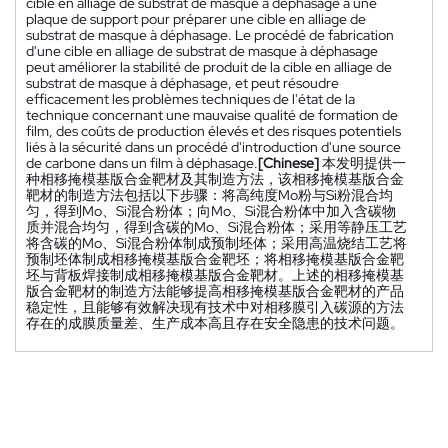
cible en alliage de substrat de masque à déphasage à une
plaque de support pour préparer une cible en alliage de
substrat de masque à déphasage. Le procédé de fabrication
d'une cible en alliage de substrat de masque à déphasage
peut améliorer la stabilité de produit de la cible en alliage de
substrat de masque à déphasage, et peut résoudre
efficacement les problèmes techniques de l'état de la
technique concernant une mauvaise qualité de formation de
film, des coûts de production élevés et des risques potentiels
liés à la sécurité dans un procédé d'introduction d'une source
de carbone dans un film à déphasage.
[Chinese]
本发明提供一
种相移掩模基版合金靶材及其制造方法，该相移掩模基版合金
靶材的制造方法包括以下步骤：将高纯度Mo粉与Si粉混合均
匀，得到Mo、Si混合粉体；向Mo、Si混合粉体中加入含碳物
质并混合均匀，得到含碳的Mo、Si混合粉体；采用等静压工艺
将含碳的Mo、Si混合粉体制成预制坯体；采用高温烧结工艺将
预制坯体制成相移掩模基版合金靶坯；将相移掩模基版合金靶
坯与背板焊接制成相移掩模基版合金靶材。上述的相移掩模基
版合金靶材的制造方法能够提高相移掩模基版合金靶材的产品
稳定性，且能够有效解决现有技术中对相移膜引入碳源的方法
存在的成膜质量差、生产成本高且存在安全隐患的技术问题。