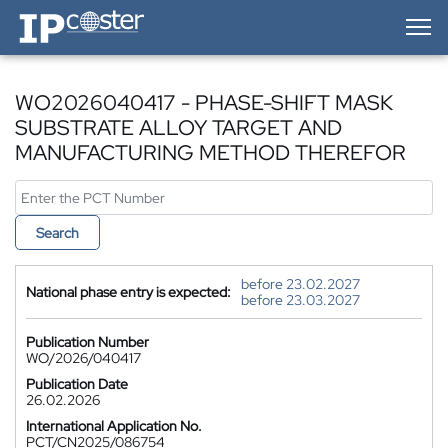
IP-Coster — Home
WO2026040417 - PHASE-SHIFT MASK
SUBSTRATE ALLOY TARGET AND
MANUFACTURING METHOD THEREFOR
Search
before 23.02.2027
National phase entry is expected:
before 23.03.2027
Publication Number
WO/2026/040417
Publication Date
26.02.2026
International Application No.
PCT/CN2025/086754