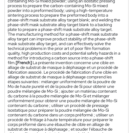
containing Mo-Si mixed powder; using an isostatic pressing
process to prepare the carbon-containing Mo-Si mixed
powder into a preformed body; using a high-temperature
sintering process to prepare the preformed body into a
phase-shift mask substrate alloy target blank; and welding the
phase-shift mask substrate alloy target blank to a backing
plate to prepare a phase-shift mask substrate alloy target.
The manufacturing method for a phase-shift mask substrate
alloy target can improve product stability of the phase-shift
mask substrate alloy target, and can effectively solve the
technical problems in the prior art of poor film formation
quality, high production costs and potential safety hazards in a
method for introducing a carbon source into a phase-shift
film.
[French]
La présente invention concerne une cible en
alliage de substrat de masque à déphasage et un procédé de
fabrication associé. Le procédé de fabrication d'une cible en
alliage de substrat de masque à déphasage comprend les
étapes suivantes : mélanger uniformément de la poudre de
Mo de haute pureté et de la poudre de Si pour obtenir une
poudre mélangée de Mo-Si ; ajouter un matériau contenant
du carbone à la poudre mélangée de Mo-Si et mélanger
uniformément pour obtenir une poudre mélangée de Mo-Si
contenant du carbone ; utiliser un procédé de pressage
isostatique pour préparer la poudre mélangée de Mo-Si
contenant du carbone dans un corps préformé ; utiliser un
procédé de frittage à haute température pour préparer le
corps préformé dans une ébauche de cible en alliage de
substrat de masque à déphasage ; et souder l'ébauche de