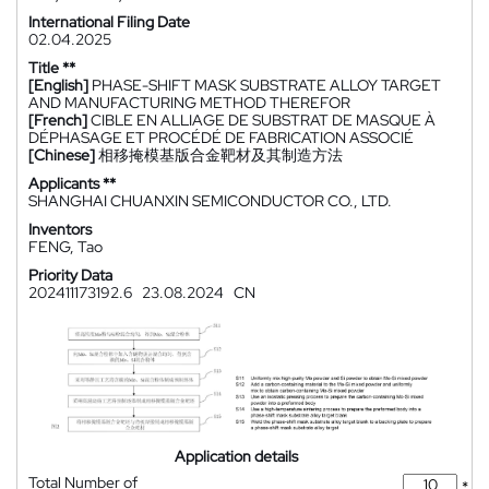
International Filing Date
02.04.2025
Title **
[English]
PHASE-SHIFT MASK SUBSTRATE ALLOY TARGET
AND MANUFACTURING METHOD THEREFOR
[French]
CIBLE EN ALLIAGE DE SUBSTRAT DE MASQUE À
DÉPHASAGE ET PROCÉDÉ DE FABRICATION ASSOCIÉ
[Chinese]
相移掩模基版合金靶材及其制造方法
Applicants **
SHANGHAI CHUANXIN SEMICONDUCTOR CO., LTD.
Inventors
FENG, Tao
Priority Data
202411173192.6
23.08.2024
CN
Application details
Total Number of
*