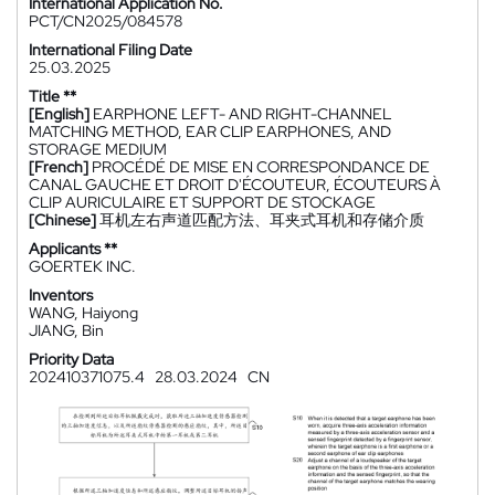
International Application No.
PCT/CN2025/084578
International Filing Date
25.03.2025
Title **
[English]
EARPHONE LEFT- AND RIGHT-CHANNEL
MATCHING METHOD, EAR CLIP EARPHONES, AND
STORAGE MEDIUM
[French]
PROCÉDÉ DE MISE EN CORRESPONDANCE DE
CANAL GAUCHE ET DROIT D'ÉCOUTEUR, ÉCOUTEURS À
CLIP AURICULAIRE ET SUPPORT DE STOCKAGE
[Chinese]
耳机左右声道匹配方法、耳夹式耳机和存储介质
Applicants **
GOERTEK INC.
Inventors
WANG, Haiyong
JIANG, Bin
Priority Data
202410371075.4
28.03.2024
CN