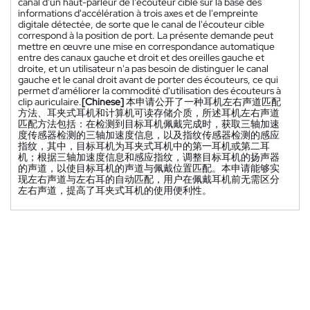
canal d'un haut-parleur de l'écouteur cible sur la base des
informations d'accélération à trois axes et de l'empreinte
digitale détectée, de sorte que le canal de l'écouteur cible
correspond à la position de port. La présente demande peut
mettre en œuvre une mise en correspondance automatique
entre des canaux gauche et droit et des oreilles gauche et
droite, et un utilisateur n'a pas besoin de distinguer le canal
gauche et le canal droit avant de porter des écouteurs, ce qui
permet d'améliorer la commodité d'utilisation des écouteurs à
clip auriculaire.
[Chinese]
本申请公开了一种耳机左右声道匹配
方法、耳夹式耳机和计算机可读存储介质，所述耳机左右声道
匹配方法包括：在检测到目标耳机佩戴完成时，获取三轴加速
度传感器检测的三轴加速度信息，以及指纹传感器检测的感应
指纹，其中，目标耳机为耳夹式耳机中的第一耳机或第二耳
机；根据三轴加速度信息和感应指纹，调整目标耳机的扬声器
的声道，以使目标耳机的声道与佩戴位置匹配。本申请能够实
现左右声道与左右耳的自动匹配，用户在佩戴耳机前无需区分
左右声道，提高了耳夹式耳机的使用便利性。