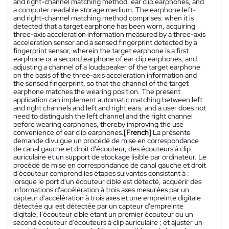
and right-channel matching method, ear clip earphones, and
a computer readable storage medium. The earphone left-
and right-channel matching method comprises: when it is
detected that a target earphone has been worn, acquiring
three-axis acceleration information measured by a three-axis
acceleration sensor and a sensed fingerprint detected by a
fingerprint sensor, wherein the target earphone is a first
earphone or a second earphone of ear clip earphones; and
adjusting a channel of a loudspeaker of the target earphone
on the basis of the three-axis acceleration information and
the sensed fingerprint, so that the channel of the target
earphone matches the wearing position. The present
application can implement automatic matching between left
and right channels and left and right ears, and a user does not
need to distinguish the left channel and the right channel
before wearing earphones, thereby improving the use
convenience of ear clip earphones.
[French]
La présente
demande divulgue un procédé de mise en correspondance
de canal gauche et droit d'écouteur, des écouteurs à clip
auriculaire et un support de stockage lisible par ordinateur. Le
procédé de mise en correspondance de canal gauche et droit
d'écouteur comprend les étapes suivantes consistant à :
lorsque le port d'un écouteur cible est détecté, acquérir des
informations d'accélération à trois axes mesurées par un
capteur d'accélération à trois axes et une empreinte digitale
détectée qui est détectée par un capteur d'empreinte
digitale, l'écouteur cible étant un premier écouteur ou un
second écouteur d'écouteurs à clip auriculaire ; et ajuster un