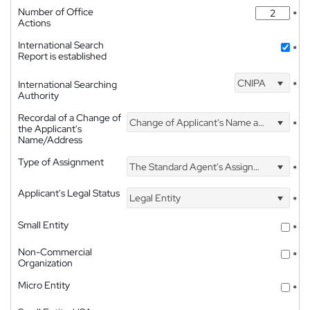
Number of Office
*
Actions
International Search
*
Report is established
CNIPA
International Searching
*
Authority
Recordal of a Change of
Change of Applicant's Name and Address
*
the Applicant's
Name/Address
Type of Assignment
The Standard Agent's Assignment
*
Applicant's Legal Status
Legal Entity
*
Small Entity
*
Non-Commercial
*
Organization
Micro Entity
*