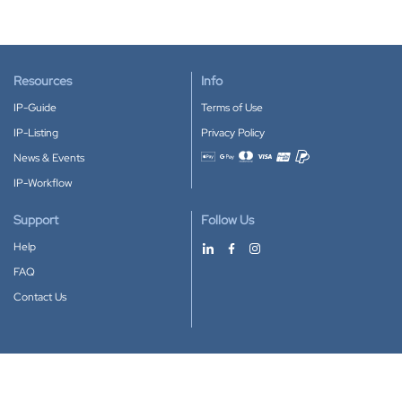
Resources
Info
IP-Guide
Terms of Use
IP-Listing
Privacy Policy
News & Events
Accepted payment methods
IP-Workflow
Support
Follow Us
Help
FAQ
Contact Us
Download our App