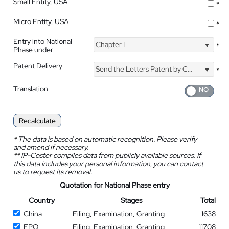
Small Entity, USA
*
Micro Entity, USA
*
Entry into National
Chapter I
*
Phase under
Patent Delivery
Send the Letters Patent by Courier
*
Translation
Recalculate
*
The data is based on automatic recognition. Please verify
and amend if necessary.
**
IP-Coster compiles data from publicly available sources. If
this data includes your personal information, you can contact
us to request its removal.
Quotation for National Phase entry
Country
Stages
Total
China
Filing, Examination, Granting
1638
EPO
Filing, Examination, Granting
11708