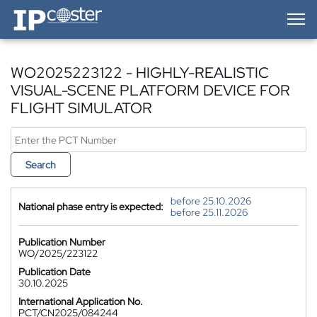
IP-Coster — Home
WO2025223122 - HIGHLY-REALISTIC
VISUAL-SCENE PLATFORM DEVICE FOR
FLIGHT SIMULATOR
Search
before 25.10.2026
National phase entry is expected:
before 25.11.2026
Publication Number
WO/2025/223122
Publication Date
30.10.2025
International Application No.
PCT/CN2025/084244