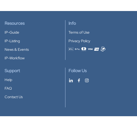
Resources
Info
IP-Guide
Terms of Use
IP-Listing
Privacy Policy
News & Events
Accepted payment methods
IP-Workflow
Support
Follow Us
Help
FAQ
Contact Us
Download our App
Google Play
Apple Store