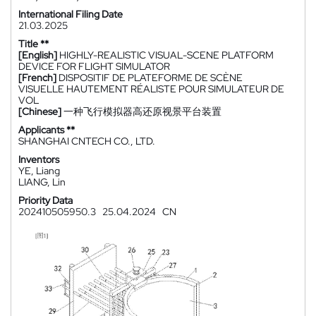
International Filing Date
21.03.2025
Title **
[English]
HIGHLY-REALISTIC VISUAL-SCENE PLATFORM
DEVICE FOR FLIGHT SIMULATOR
[French]
DISPOSITIF DE PLATEFORME DE SCÈNE
VISUELLE HAUTEMENT RÉALISTE POUR SIMULATEUR DE
VOL
[Chinese]
一种飞行模拟器高还原视景平台装置
Applicants **
SHANGHAI CNTECH CO., LTD.
Inventors
YE, Liang
LIANG, Lin
Priority Data
202410505950.3
25.04.2024
CN