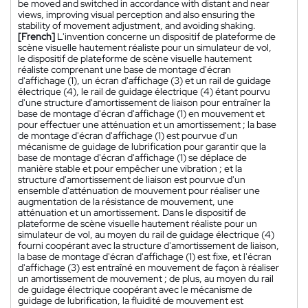
be moved and switched in accordance with distant and near
views, improving visual perception and also ensuring the
stability of movement adjustment, and avoiding shaking.
[French]
L'invention concerne un dispositif de plateforme de
scène visuelle hautement réaliste pour un simulateur de vol,
le dispositif de plateforme de scène visuelle hautement
réaliste comprenant une base de montage d'écran
d'affichage (1), un écran d'affichage (3) et un rail de guidage
électrique (4), le rail de guidage électrique (4) étant pourvu
d'une structure d'amortissement de liaison pour entraîner la
base de montage d'écran d'affichage (1) en mouvement et
pour effectuer une atténuation et un amortissement ; la base
de montage d'écran d'affichage (1) est pourvue d'un
mécanisme de guidage de lubrification pour garantir que la
base de montage d'écran d'affichage (1) se déplace de
manière stable et pour empêcher une vibration ; et la
structure d'amortissement de liaison est pourvue d'un
ensemble d'atténuation de mouvement pour réaliser une
augmentation de la résistance de mouvement, une
atténuation et un amortissement. Dans le dispositif de
plateforme de scène visuelle hautement réaliste pour un
simulateur de vol, au moyen du rail de guidage électrique (4)
fourni coopérant avec la structure d'amortissement de liaison,
la base de montage d'écran d'affichage (1) est fixe, et l'écran
d'affichage (3) est entraîné en mouvement de façon à réaliser
un amortissement de mouvement ; de plus, au moyen du rail
de guidage électrique coopérant avec le mécanisme de
guidage de lubrification, la fluidité de mouvement est