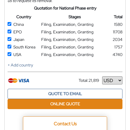
us to request its removal.
Quotation for National Phase entry
Country
Stages
Total
China
Filing, Examination, Granting
1580
EPO
Filing, Examination, Granting
11708
Japan
Filing, Examination, Granting
2034
South Korea
Filing, Examination, Granting
1757
USA
Filing, Examination, Granting
4740
+ Add country
Total:
21,819
Currency
QUOTE TO EMAIL
ONLINE QUOTE
Contact Us