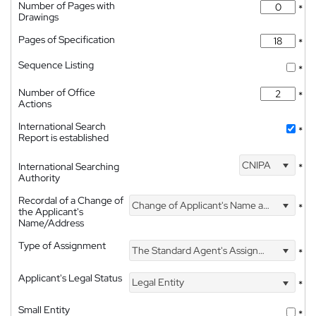
Number of Pages with
*
Drawings
Pages of Specification
*
Sequence Listing
*
Number of Office
*
Actions
International Search
*
Report is established
CNIPA
International Searching
*
Authority
Recordal of a Change of
Change of Applicant's Name and Address
*
the Applicant's
Name/Address
Type of Assignment
The Standard Agent's Assignment
*
Applicant's Legal Status
Legal Entity
*
Small Entity
*