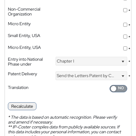
Non-Commercial
*
Organization
Micro Entity
*
Small Entity, USA
*
Micro Entity, USA
*
Entry into National
Chapter I
*
Phase under
Patent Delivery
Send the Letters Patent by Courier
*
Translation
Recalculate
*
The data is based on automatic recognition. Please verify
and amend if necessary.
**
IP-Coster compiles data from publicly available sources. If
this data includes your personal information, you can contact