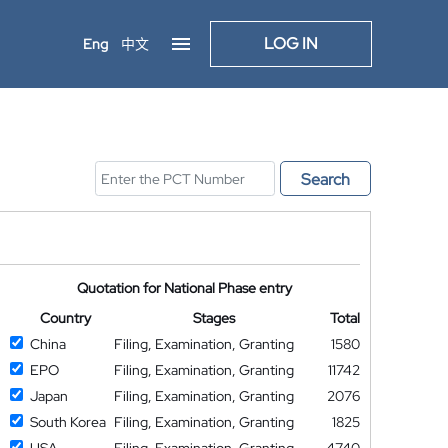
LOG IN
Eng
中文
Search
Quotation for National Phase entry
Country
Stages
Total
China
Filing, Examination, Granting
1580
EPO
Filing, Examination, Granting
11742
Japan
Filing, Examination, Granting
2076
South Korea
Filing, Examination, Granting
1825