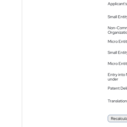
Applicant's
Small Entit
Non-Comm
Organizati
Micro Enti
Small Enti
Micro Enti
Entry into
under
Patent Del
Translation
Recalcul