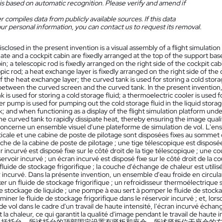
is based on automatic recognition. Please verify and amend if
 compiles data from publicly available sources. If this data
ur personal information, you can contact us to request its removal.
isclosed in the present invention is a visual assembly of a flight simulati
plate and a cockpit cabin are fixedly arranged at the top of the support base;
in; a telescopic rod is fixedly arranged on the right side of the cockpit cab
pic rod; a heat exchange layer is fixedly arranged on the right side of the
of the heat exchange layer; the curved tank is used for storing a cold stora
tween the curved screen and the curved tank. In the present invention, a
k is used for storing a cold storage fluid; a thermoelectric cooler is used f
er pump is used for pumping out the cold storage fluid in the liquid storag
; and when functioning as a display of the flight simulation platform un
he curved tank to rapidly dissipate heat, thereby ensuring the image quali
concerne un ensemble visuel d'une plateforme de simulation de vol. L'e
icale et une cabine de poste de pilotage sont disposées fixes au sommet de
che de la cabine de poste de pilotage ; une tige télescopique est disposée 
r incurvé est disposé fixe sur le côté droit de la tige télescopique ; une 
servoir incurvé ; un écran incurvé est disposé fixe sur le côté droit de la 
fluide de stockage frigorifique ; la couche d'échange de chaleur est utili
r incurvé. Dans la présente invention, un ensemble d'eau froide en circula
ker un fluide de stockage frigorifique ; un refroidisseur thermoélectrique se
e stockage de liquide ; une pompe à eau sert à pomper le fluide de stockag
miner le fluide de stockage frigorifique dans le réservoir incurvé ; et, lor
de vol dans le cadre d'un travail de haute intensité, l'écran incurvé échang
la chaleur, ce qui garantit la qualité d'image pendant le travail de haute i