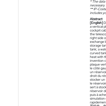
*
The data 
necessary.
**
IP-Coster
includes yo
Abstract
[English]
D
a vertical 
cockpit cab
the telesco
right side 
exchange be
storage tan
tank; a wat
curved tank
heat with t
invention 
plaque vert
le côté gau
un réservoi
droit du ré
stocker un 
le réservoi
sert à stoc
réservoir d
puis à ache
simulation 
rapidement 