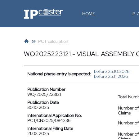
IP-Coster
HOME
IP
PCT calculation
WO2025223121 - VISUAL ASSEMBLY
before 25.10.2026
National phase entry is expected:
before 25.11.2026
Publication Number
WO/2025/223121
Total Num
Publication Date
30.10.2025
Number of
Claims
International Application No.
PCT/CN2025/084236
Number of 
International Filing Date
21.03.2025
Number of