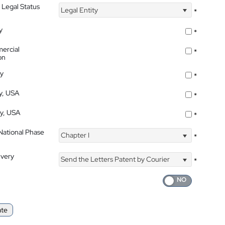
 Legal Status
Legal Entity
*
y
*
ercial
*
on
ty
*
ty, USA
*
ty, USA
*
 National Phase
Chapter I
*
ivery
Send the Letters Patent by Courier
*
ate