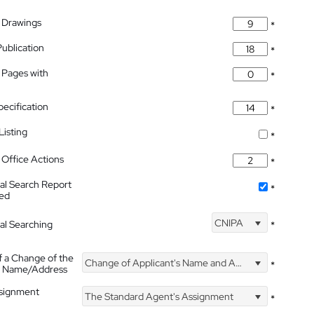
 Drawings
*
Publication
*
 Pages with
*
pecification
*
isting
*
Office Actions
*
nal Search Report
*
hed
CNIPA
nal Searching
*
f a Change of the
Change of Applicant's Name and Address
*
's Name/Address
ssignment
The Standard Agent's Assignment
*