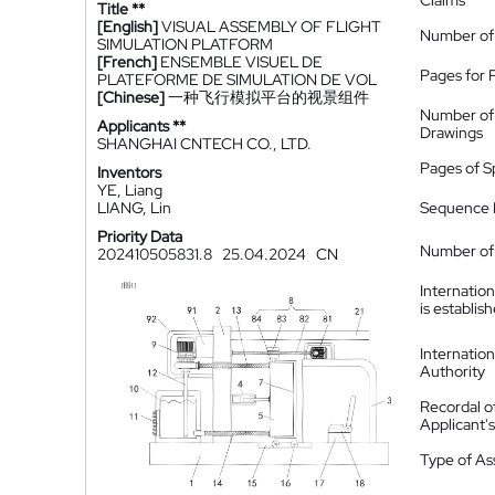
Claims
Title **
[English]
VISUAL ASSEMBLY OF FLIGHT
Number of
SIMULATION PLATFORM
[French]
ENSEMBLE VISUEL DE
Pages for 
PLATEFORME DE SIMULATION DE VOL
[Chinese]
一种飞行模拟平台的视景组件
Number of
Applicants **
Drawings
SHANGHAI CNTECH CO., LTD.
Pages of S
Inventors
YE, Liang
LIANG, Lin
Sequence L
Priority Data
Number of 
202410505831.8
25.04.2024
CN
Internatio
is establis
Internatio
Authority
Recordal o
Applicant
Type of A