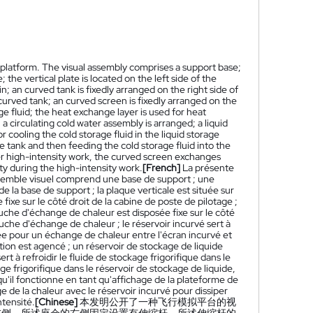
on platform. The visual assembly comprises a support base;
 the vertical plate is located on the left side of the
in; an curved tank is fixedly arranged on the right side of
 curved tank; an curved screen is fixedly arranged on the
ge fluid; the heat exchange layer is used for heat
 circulating cold water assembly is arranged; a liquid
or cooling the cold storage fluid in the liquid storage
e tank and then feeding the cold storage fluid into the
der high-intensity work, the curved screen exchanges
ty during the high-intensity work.
[French]
La présente
nsemble visuel comprend une base de support ; une
 la base de support ; la plaque verticale est située sur
fixe sur le côté droit de la cabine de poste de pilotage ;
couche d'échange de chaleur est disposée fixe sur le côté
couche d'échange de chaleur ; le réservoir incurvé sert à
sée pour un échange de chaleur entre l'écran incurvé et
tion est agencé ; un réservoir de stockage de liquide
rt à refroidir le fluide de stockage frigorifique dans le
e frigorifique dans le réservoir de stockage de liquide,
squ'il fonctionne en tant qu'affichage de la plateforme de
e de la chaleur avec le réservoir incurvé pour dissiper
ntensité.
[Chinese]
本发明公开了一种飞行模拟平台的视