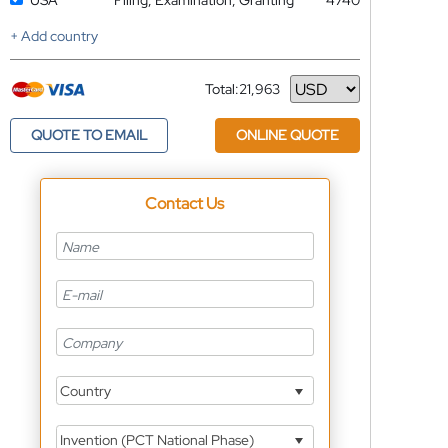
USA
Filing, Examination, Granting
4740
+ Add country
Total:
21,963
Currency
QUOTE TO EMAIL
ONLINE QUOTE
Contact Us
Country
Invention (PCT National Phase)