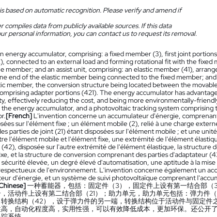
is based on automatic recognition. Please verify and amend if
 compiles data from publicly available sources. If this data
ur personal information, you can contact us to request its removal.
n energy accumulator, comprising: a fixed member (3), first joint portio
 connected to an external load and forming rotational fit with the fixed
e member; and an assist unit, comprising: an elastic member (41), arra
e end of the elastic member being connected to the fixed member; and a
stic member, the conversion structure being located between the movab
comprising adapter portions (421). The energy accumulator has advantages
ity, effectively reducing the cost, and being more environmentally-friend
 the energy accumulator, and a photovoltaic tracking system comprising 
r.
[French]
L'invention concerne un accumulateur d'énergie, comprenant : 
sées sur l'élément fixe ; un élément mobile (2), relié à une charge extern
s parties de joint (21) étant disposées sur l'élément mobile ; et une unit
re l'élément mobile et l'élément fixe, une extrémité de l'élément élastique
(42), disposée sur l'autre extrémité de l'élément élastique, la structure 
fixe, et la structure de conversion comprenant des parties d'adaptateur (
 sécurité élevée, un degré élevé d'automatisation, une aptitude à la mis
 respectueux de l'environnement. L'invention concerne également un ac
teur d'énergie, et un système de suivi photovoltaïque comprenant l'accu
Chinese]
一种蓄能器，包括：固定件（3），固定件上设有第一结合部（3
，活动件上设有第二结合部（21）；助力单元，助力单元包括：弹力件（
转换结构（42），设于弹力件的另一端，转换结构位于活动件与固定件之
性高，自动化程度高，实用性强，可以有效降低成本，更加环保。还公开
跟踪系统。