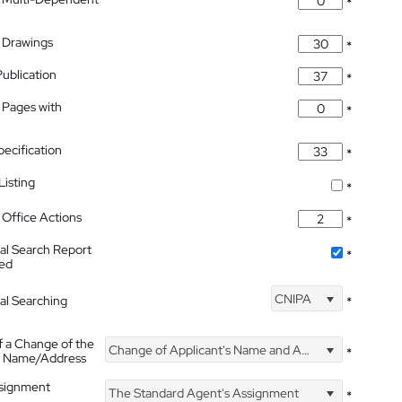
*
 Drawings
*
Publication
*
 Pages with
*
pecification
*
isting
*
Office Actions
*
nal Search Report
*
hed
CNIPA
nal Searching
*
f a Change of the
Change of Applicant's Name and Address
*
's Name/Address
ssignment
The Standard Agent's Assignment
*