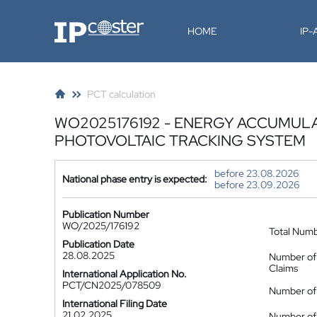
IP-Coster
HOME
IP
PCT calculation
WO2025176192 - ENERGY ACCUMUL
PHOTOVOLTAIC TRACKING SYSTEM
before 23.08.2026
National phase entry is expected:
before 23.09.2026
Publication Number
WO/2025/176192
Total Num
Publication Date
28.08.2025
Number of
Claims
International Application No.
PCT/CN2025/078509
Number of 
International Filing Date
21.02.2025
Number of