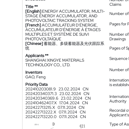
Claims
Title **
[English]
ENERGY ACCUMULATOR, MULTI-
Number of
STAGE ENERGY ACCUMULATOR, AND
PHOTOVOLTAIC TRACKING SYSTEM
Pages for 
[French]
ACCUMULATEUR D'ÉNERGIE,
ACCUMULATEUR D'ÉNERGIE À ÉTAGES
MULTIPLES ET SYSTÈME DE SUIVI
Number of
PHOTOVOLTAÏQUE
Drawings
[Chinese]
蓄能器、多级蓄能器及光伏跟踪系
统
Pages of S
Applicants **
Sequence L
SHANGHAI XINGYE MATERIALS
TECHNOLOGY CO., LTD.
Number of 
Inventors
GAO, Feng
Internatio
Priority Data
is establis
202410203081.9
23.02.2024
CN
202420340371.3
23.02.2024
CN
Internatio
202420340369.6
23.02.2024
CN
Authority
202410462407.X
17.04.2024
CN
202422713215.X
07.11.2024
CN
Recordal o
202422713222.X
07.11.2024
CN
Applicant
202422713220.0
07.11.2024
CN
Type of A