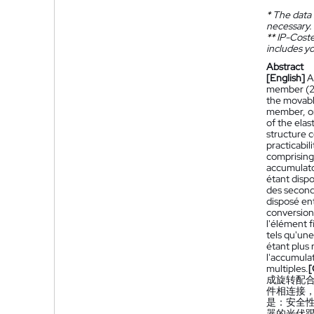
*
The data 
necessary.
**
IP-Coster
includes yo
Abstract
[English]
A
member (2),
the movabl
member, on
of the ela
structure 
practicabil
comprising
accumulato
étant dispo
des seconde
disposé ent
conversion 
l'élément 
tels qu'une
étant plus
l'accumula
multiples.
[
成旋转配合
件相连接，
是：安全
器的光伏