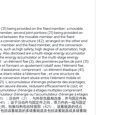
ns (31) being provided on the fixed member; a movable
 member, second joint portions (21) being provided on
nged between the movable member and the fixed
 conversion structure (42), arranged on the other end
le member and the fixed member, and the conversion
, such as high safety, high degree of automation, high
ly. Also disclosed are a multi-stage energy accumulator
the energy accumulator or the multi-stage energy
un élément fixe (3), des premières parties de joint (31)
e et formant un ajustement rotatif avec l'élément fixe,
é d'assistance, comprenant : un élément élastique (41),
 étant reliée à l'élément fixe ; et une structure de
de conversion étant située entre l'élément mobile et
421). L'accumulateur d'énergie présente des avantages,
e en œuvre élevée, réduisant efficacement le coût, et
cumulateur d'énergie à étages multiples comprenant
mulateur d'énergie ou l'accumulateur d'énergie à étages
1）；活动件（2），与外部负载相连接，并与固定件构
41）；设于活动件与固定件之间，弹力件的一端与固定
间，转换结构包括转接部（421）。该蓄能器的优点
了包括该蓄能器的多级蓄能器及包括该蓄能器或多级蓄能