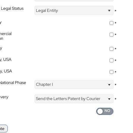
 Legal Status
Legal Entity
*
y
*
ercial
*
on
ty
*
ty, USA
*
ty, USA
*
 National Phase
Chapter I
*
ivery
Send the Letters Patent by Courier
*
ate