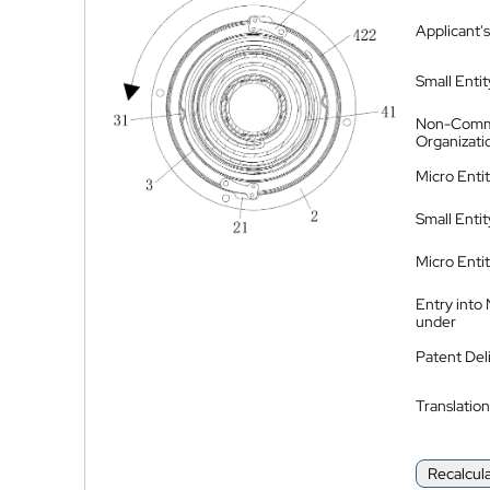
Applicant's
Small Entit
Non-Comm
Organizati
Micro Enti
Small Enti
Micro Enti
Entry into
under
Patent Del
Translation
Recalcul