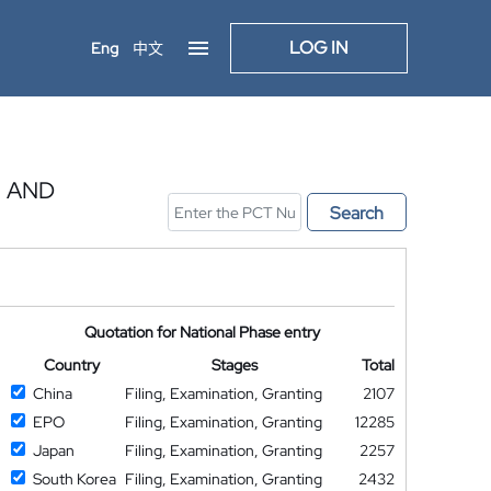
LOG IN
Eng
中文
, AND
Search
Quotation for National Phase entry
Country
Stages
Total
China
Filing, Examination, Granting
2107
EPO
Filing, Examination, Granting
12285
Japan
Filing, Examination, Granting
2257
South Korea
Filing, Examination, Granting
2432