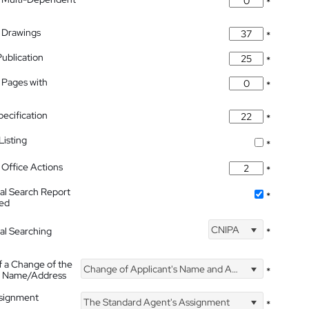
*
 Drawings
*
Publication
*
 Pages with
*
pecification
*
isting
*
Office Actions
*
nal Search Report
*
hed
CNIPA
nal Searching
*
f a Change of the
Change of Applicant's Name and Address
*
's Name/Address
ssignment
The Standard Agent's Assignment
*