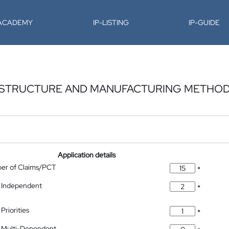
-ACADEMY
IP-LISTING
IP-GUIDE
 STRUCTURE AND MANUFACTURING METHO
Application details
ber of Claims/PCT
*
 Independent
*
Priorities
*
 Multi-Dependent