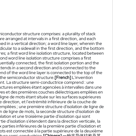
onductor structure comprises: a plurality of stack
e arranged at intervals in a first direction, and each
ed in a vertical direction; a word line layer, wherein the
cular to a sidewall in the first direction, and the bottom
es; a first word line isolation structure, located between
nd word line isolation structure comprises a first
quentially connected, the first isolation portion and the
 extends in a second direction and is connected to the
end of the word line layer is connected to the top of the
f the semiconductor structure.
[French]
L'invention
nt. La structure semi-conductrice comprend : une
tructures empilées étant agencées à intervalles dans une
es et des premières couches diélectriques empilées en
ligne de mots étant située sur les surfaces supérieures
 direction, et l'extrémité inférieure de la couche de
empilées ; une première structure d'isolation de ligne de
n de ligne de mots, la seconde structure d'isolation de
tion et une troisième partie d'isolation qui sont
ie d'isolation s'étendent dans la direction verticale, la
arties inférieures de la première partie d'isolation et
 mots est connectée à la partie supérieure de la deuxième
ucture semi-conductrice.
[Chinese]
一种半导体结构及其