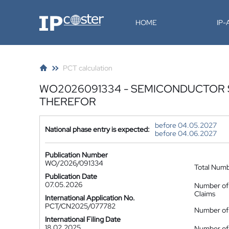
IP-Coster
HOME
IP
PCT calculation
WO2026091334 - SEMICONDUCTOR
THEREFOR
before 04.05.2027
National phase entry is expected:
before 04.06.2027
Publication Number
WO/2026/091334
Total Num
Publication Date
07.05.2026
Number of
Claims
International Application No.
PCT/CN2025/077782
Number of 
International Filing Date
18.02.2025
Number of