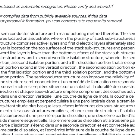
is based on automatic recognition. Please verify and amend if
 compiles data from publicly available sources. If this data
ur personal information, you can contact us to request its removal.
 semiconductor structure and a manufacturing method therefor. The semic
res located on a substrate, wherein the plurality of stack sub-structures ar
tructure comprises active layers and first dielectric layers alternately stack
ayer is located on the top surfaces of the stack sub-structures and perpendi
word line layer is lower than the bottom surfaces of the stack sub-structur
ub-structures; and a second word line isolation structure, wherein the seco
ortion, a second isolation portion, and a third isolation portion that are se
tion portion extend in the vertical direction, the second isolation portion
the first isolation portion and the third isolation portion, and the bottom 
ation portion. The semiconductor structure can improve the reliability o
ne structure semi-conductrice et un procédé de fabrication corresponda
e sous-structures empilées situées sur un substrat, la pluralité de sous-s
irection et chaque sous-structure empilée comprenant des couches activ
dans une direction verticale ; une couche de ligne de mots, la couche de 
ructures empilées et perpendiculaire à une paroi latérale dans la première
ts étant située plus bas que les surfaces inférieures des sous-structures 
e entre les sous-structures empilées ; et une seconde structure d'isolatio
ts comprenant une première partie d'isolation, une deuxième partie d'isola
de manière séquentielle, la première partie d'isolation et la troisième part
rtie d'isolation s'étend dans une seconde direction et est connectée aux p
ième partie d'isolation, et l'extrémité inférieure de la couche de ligne de
olation. La structure semi-conductrice peut améliorer la fiabilité de la str