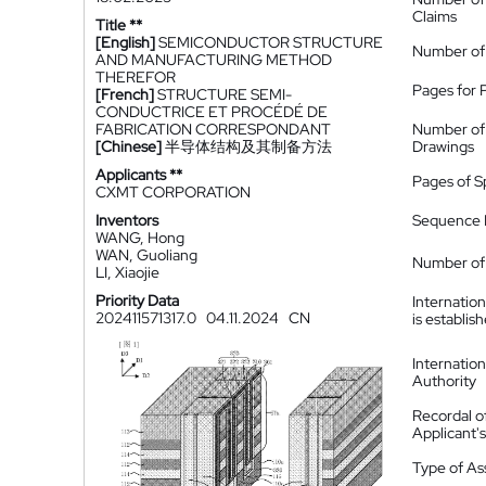
Claims
Title **
[English]
SEMICONDUCTOR STRUCTURE
Number of
AND MANUFACTURING METHOD
THEREFOR
Pages for 
[French]
STRUCTURE SEMI-
CONDUCTRICE ET PROCÉDÉ DE
FABRICATION CORRESPONDANT
Number of
[Chinese]
半导体结构及其制备方法
Drawings
Applicants **
Pages of S
CXMT CORPORATION
Inventors
Sequence L
WANG, Hong
WAN, Guoliang
Number of 
LI, Xiaojie
Priority Data
Internatio
202411571317.0
04.11.2024
CN
is establis
Internatio
Authority
Recordal o
Applicant
Type of A