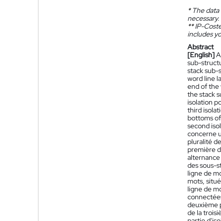
*
The data 
necessary.
**
IP-Coster
includes yo
Abstract
[English]
A
sub-structu
stack sub-s
word line l
end of the 
the stack s
isolation p
third isola
bottoms of 
second isol
concerne u
pluralité d
première d
alternance 
des sous-st
ligne de mo
mots, situé
ligne de mo
connectées 
deuxième pa
de la trois
partie d'is