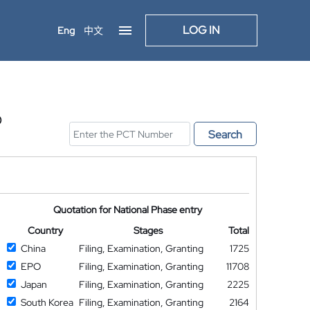
LOG IN
Eng
中文
D
Search
Quotation for National Phase entry
Country
Stages
Total
China
Filing, Examination, Granting
1725
EPO
Filing, Examination, Granting
11708
Japan
Filing, Examination, Granting
2225
South Korea
Filing, Examination, Granting
2164