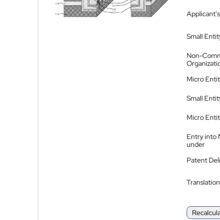
Applicant's
Small Entit
Non-Comm
Organizati
Micro Enti
Small Enti
Micro Enti
Entry into
under
Patent Del
Translation
Recalcul