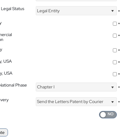
 Legal Status
Legal Entity
*
y
*
ercial
*
on
ty
*
ty, USA
*
ty, USA
*
 National Phase
Chapter I
*
ivery
Send the Letters Patent by Courier
*
ate