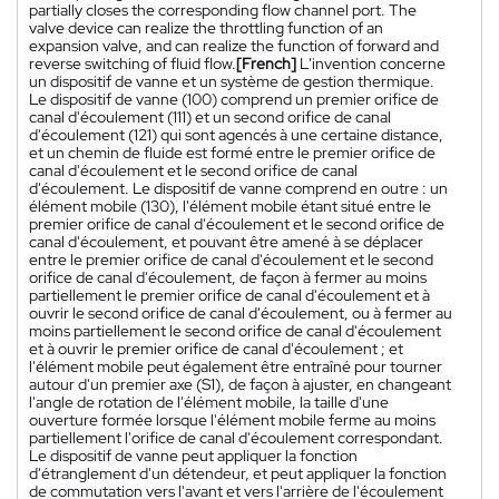
partially closes the corresponding flow channel port. The
valve device can realize the throttling function of an
expansion valve, and can realize the function of forward and
reverse switching of fluid flow.
[French]
L'invention concerne
un dispositif de vanne et un système de gestion thermique.
Le dispositif de vanne (100) comprend un premier orifice de
canal d'écoulement (111) et un second orifice de canal
d'écoulement (121) qui sont agencés à une certaine distance,
et un chemin de fluide est formé entre le premier orifice de
canal d'écoulement et le second orifice de canal
d'écoulement. Le dispositif de vanne comprend en outre : un
élément mobile (130), l'élément mobile étant situé entre le
premier orifice de canal d'écoulement et le second orifice de
canal d'écoulement, et pouvant être amené à se déplacer
entre le premier orifice de canal d'écoulement et le second
orifice de canal d'écoulement, de façon à fermer au moins
partiellement le premier orifice de canal d'écoulement et à
ouvrir le second orifice de canal d'écoulement, ou à fermer au
moins partiellement le second orifice de canal d'écoulement
et à ouvrir le premier orifice de canal d'écoulement ; et
l'élément mobile peut également être entraîné pour tourner
autour d'un premier axe (S1), de façon à ajuster, en changeant
l'angle de rotation de l'élément mobile, la taille d'une
ouverture formée lorsque l'élément mobile ferme au moins
partiellement l'orifice de canal d'écoulement correspondant.
Le dispositif de vanne peut appliquer la fonction
d'étranglement d'un détendeur, et peut appliquer la fonction
de commutation vers l'avant et vers l'arrière de l'écoulement