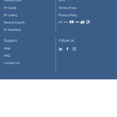
Resources
Info
IP-Guide
Terms of Use
IP-Listing
Privacy Policy
News & Events
Accepted payment methods
IP-Workflow
Support
Follow Us
Help
FAQ
Contact Us
Download our App
Google Play
Apple Store
IP-Coster © 2010-2026
All rights reserved.