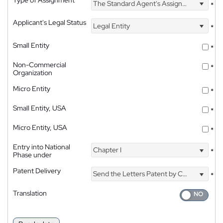
Type of Assignment
The Standard Agent's Assignment
*
Applicant's Legal Status
Legal Entity
*
Small Entity
*
Non-Commercial
*
Organization
Micro Entity
*
Small Entity, USA
*
Micro Entity, USA
*
Entry into National
Chapter I
*
Phase under
Patent Delivery
Send the Letters Patent by Courier
*
Translation