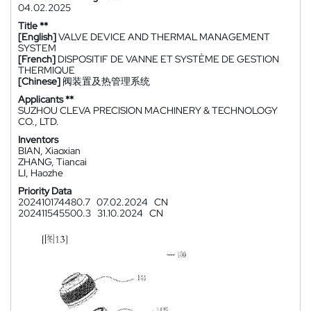
04.02.2025
Title **
[English]
VALVE DEVICE AND THERMAL MANAGEMENT
SYSTEM
[French]
DISPOSITIF DE VANNE ET SYSTÈME DE GESTION
THERMIQUE
[Chinese]
阀装置及热管理系统
Applicants **
SUZHOU CLEVA PRECISION MACHINERY & TECHNOLOGY
CO., LTD.
Inventors
BIAN, Xiaoxian
ZHANG, Tiancai
LI, Haozhe
Priority Data
202410174480.7
07.02.2024
CN
202411545500.3
31.10.2024
CN