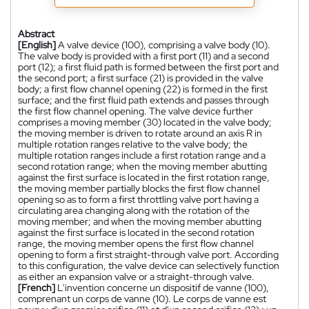
Abstract
[English]
A valve device (100), comprising a valve body (10).
The valve body is provided with a first port (11) and a second
port (12); a first fluid path is formed between the first port and
the second port; a first surface (21) is provided in the valve
body; a first flow channel opening (22) is formed in the first
surface; and the first fluid path extends and passes through
the first flow channel opening. The valve device further
comprises a moving member (30) located in the valve body;
the moving member is driven to rotate around an axis R in
multiple rotation ranges relative to the valve body; the
multiple rotation ranges include a first rotation range and a
second rotation range; when the moving member abutting
against the first surface is located in the first rotation range,
the moving member partially blocks the first flow channel
opening so as to form a first throttling valve port having a
circulating area changing along with the rotation of the
moving member; and when the moving member abutting
against the first surface is located in the second rotation
range, the moving member opens the first flow channel
opening to form a first straight-through valve port. According
to this configuration, the valve device can selectively function
as either an expansion valve or a straight-through valve.
[French]
L'invention concerne un dispositif de vanne (100),
comprenant un corps de vanne (10). Le corps de vanne est