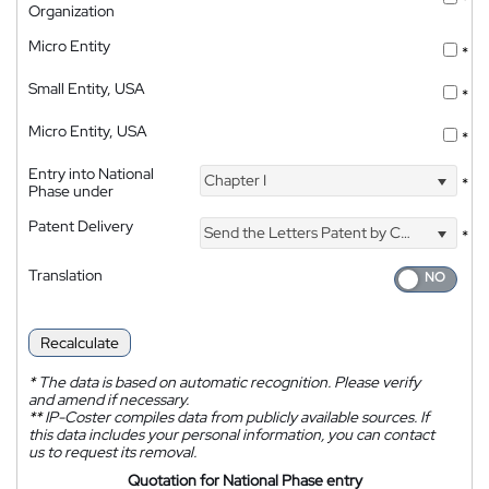
Organization
Micro Entity
*
Small Entity, USA
*
Micro Entity, USA
*
Entry into National
Chapter I
*
Phase under
Patent Delivery
Send the Letters Patent by Courier
*
Translation
Recalculate
*
The data is based on automatic recognition. Please verify
and amend if necessary.
**
IP-Coster compiles data from publicly available sources. If
this data includes your personal information, you can contact
us to request its removal.
Quotation for National Phase entry