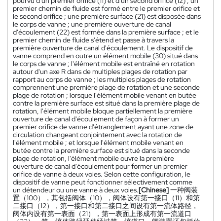
pourvu d'un premier orifice (11) et d'un second orifice (12) ; un
premier chemin de fluide est formé entre le premier orifice et
le second orifice ; une première surface (21) est disposée dans
le corps de vanne ; une première ouverture de canal
d'écoulement (22) est formée dans la première surface ; et le
premier chemin de fluide s'étend et passe à travers la
première ouverture de canal d'écoulement. Le dispositif de
vanne comprend en outre un élément mobile (30) situé dans
le corps de vanne ; l'élément mobile est entraîné en rotation
autour d'un axe R dans de multiples plages de rotation par
rapport au corps de vanne ; les multiples plages de rotation
comprennent une première plage de rotation et une seconde
plage de rotation ; lorsque l'élément mobile venant en butée
contre la première surface est situé dans la première plage de
rotation, l'élément mobile bloque partiellement la première
ouverture de canal d'écoulement de façon à former un
premier orifice de vanne d'étranglement ayant une zone de
circulation changeant conjointement avec la rotation de
l'élément mobile ; et lorsque l'élément mobile venant en
butée contre la première surface est situé dans la seconde
plage de rotation, l'élément mobile ouvre la première
ouverture de canal d'écoulement pour former un premier
orifice de vanne à deux voies. Selon cette configuration, le
dispositif de vanne peut fonctionner sélectivement comme
un détendeur ou une vanne à deux voies.
[Chinese]
一种阀装
置（100），其包括阀体（10），阀体设有第一接口（11）和第
二接口（12），第一接口和第二接口之间设有第一流体路径，
阀体内设有第一表面（21），第一表面上形成有第一流道口