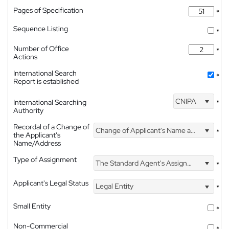
Pages of Specification
*
Sequence Listing
*
Number of Office
*
Actions
International Search
*
Report is established
CNIPA
International Searching
*
Authority
Recordal of a Change of
Change of Applicant's Name and Address
*
the Applicant's
Name/Address
Type of Assignment
The Standard Agent's Assignment
*
Applicant's Legal Status
Legal Entity
*
Small Entity
*
Non-Commercial
*