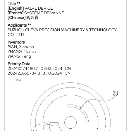
Title **
[English]
VALVE DEVICE
[French]
SYSTÈME DE VANNE
[Chinese]
阀装置
Applicants **
SUZHOU CLEVA PRECISION MACHINERY & TECHNOLOGY
CO., LTD.
Inventors
BIAN, Xiaoxian
ZHANG, Tiancai
WANG, Feng
Priority Data
202410174480.7
07.02.2024
CN
202422655784.3
31.10.2024
CN