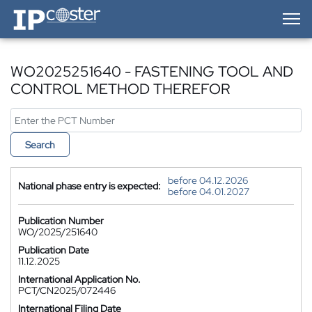
IP-Coster — Home
WO2025251640 - FASTENING TOOL AND
CONTROL METHOD THEREFOR
Search
before 04.12.2026
National phase entry is expected:
before 04.01.2027
Publication Number
WO/2025/251640
Publication Date
11.12.2025
International Application No.
PCT/CN2025/072446
International Filing Date