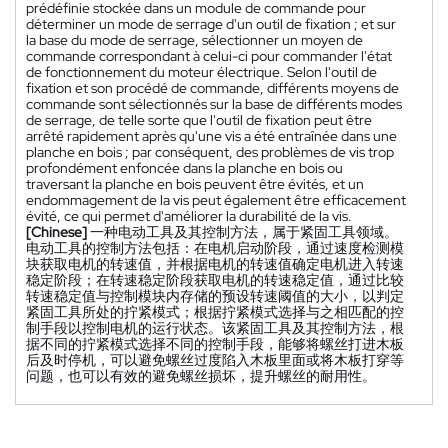
prédéfinie stockée dans un module de commande pour
déterminer un mode de serrage d'un outil de fixation ; et sur
la base du mode de serrage, sélectionner un moyen de
commande correspondant à celui-ci pour commander l'état
de fonctionnement du moteur électrique. Selon l'outil de
fixation et son procédé de commande, différents moyens de
commande sont sélectionnés sur la base de différents modes
de serrage, de telle sorte que l'outil de fixation peut être
arrêté rapidement après qu'une vis a été entraînée dans une
planche en bois ; par conséquent, des problèmes de vis trop
profondément enfoncée dans la planche en bois ou
traversant la planche en bois peuvent être évités, et un
endommagement de la vis peut également être efficacement
évité, ce qui permet d'améliorer la durabilité de la vis.
[Chinese]
一种电动工具及其控制方法，属于紧固工具领域。
电动工具的控制方法包括：在电机启动阶段，通过速度检测模
块获取电机的转速值，并根据电机的转速值确定电机进入转速
稳定阶段；在转速稳定阶段获取电机的转速稳定值，通过比较
转速稳定值与控制模块内存储的预设转速阈值的大小，以判定
紧固工具所处的拧紧模式；根据拧紧模式选择与之相匹配的控
制手段以控制电机的运行状态。该紧固工具及其控制方法，根
据不同的拧紧模式选择不同的控制手段，能够将螺丝打进木板
后及时停机，可以避免螺丝过度陷入木板里面或将木板打穿等
问题，也可以有效的避免螺丝损坏，提升螺丝的耐用性。