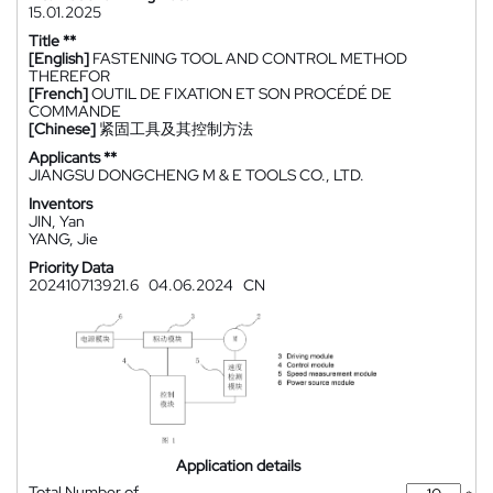
15.01.2025
Title **
[English]
FASTENING TOOL AND CONTROL METHOD
THEREFOR
[French]
OUTIL DE FIXATION ET SON PROCÉDÉ DE
COMMANDE
[Chinese]
紧固工具及其控制方法
Applicants **
JIANGSU DONGCHENG M & E TOOLS CO., LTD.
Inventors
JIN, Yan
YANG, Jie
Priority Data
202410713921.6
04.06.2024
CN
Application details
Total Number of