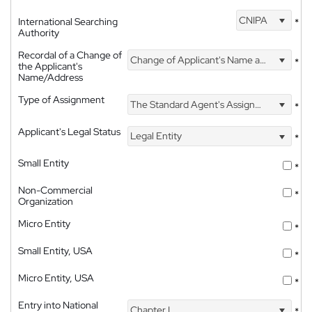
CNIPA
International Searching
*
Authority
Recordal of a Change of
Change of Applicant's Name and Address
*
the Applicant's
Name/Address
Type of Assignment
The Standard Agent's Assignment
*
Applicant's Legal Status
Legal Entity
*
Small Entity
*
Non-Commercial
*
Organization
Micro Entity
*
Small Entity, USA
*
Micro Entity, USA
*
Entry into National
Chapter I
*