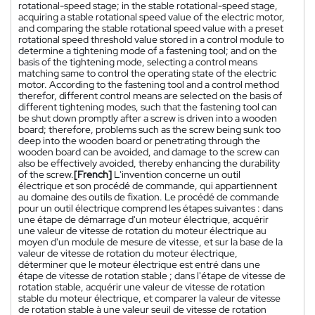
rotational-speed stage; in the stable rotational-speed stage,
acquiring a stable rotational speed value of the electric motor,
and comparing the stable rotational speed value with a preset
rotational speed threshold value stored in a control module to
determine a tightening mode of a fastening tool; and on the
basis of the tightening mode, selecting a control means
matching same to control the operating state of the electric
motor. According to the fastening tool and a control method
therefor, different control means are selected on the basis of
different tightening modes, such that the fastening tool can
be shut down promptly after a screw is driven into a wooden
board; therefore, problems such as the screw being sunk too
deep into the wooden board or penetrating through the
wooden board can be avoided, and damage to the screw can
also be effectively avoided, thereby enhancing the durability
of the screw.
[French]
L'invention concerne un outil
électrique et son procédé de commande, qui appartiennent
au domaine des outils de fixation. Le procédé de commande
pour un outil électrique comprend les étapes suivantes : dans
une étape de démarrage d'un moteur électrique, acquérir
une valeur de vitesse de rotation du moteur électrique au
moyen d'un module de mesure de vitesse, et sur la base de la
valeur de vitesse de rotation du moteur électrique,
déterminer que le moteur électrique est entré dans une
étape de vitesse de rotation stable ; dans l'étape de vitesse de
rotation stable, acquérir une valeur de vitesse de rotation
stable du moteur électrique, et comparer la valeur de vitesse
de rotation stable à une valeur seuil de vitesse de rotation