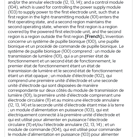
and/or the annular electrode (12, 13, 14); and a control module
(104), which is used for controlling the power supply module
(103) to supply power to the first electrode unit, such that a
first region in the light-transmitting module (101) enters the
first operating state, and a second region maintains the
second operating state, wherein the first region is a region
covered by the powered first electrode unit, and the second
region is a region outside the first region.
[French]
L'invention
concerne un système de pupille bionique (100), une pupille
bionique et un procédé de commande de pupille bionique. Le
système de pupille bionique (100) comprend : un module de
transmission de lumière (101), qui a un premier état de
fonctionnement et un second état de fonctionnement, le
premier état de fonctionnement étant un état de
transmission de lumière et le second état de fonctionnement
étant un état opaque ; un module d'électrode (102), qui
comprend une première unité d'électrode et une seconde
unité d'électrode qui sont disposées de manière
correspondante sur deux côtés du module de transmission de
lumière (101), la première unité d'électrode comprenant une
électrode circulaire (11) et au moins une électrode annulaire
(12, 13, 14) et la seconde unité d'électrode étant mise à la terre
; un module d'alimentation en puissance (103), qui est
électriquement connecté à la première unité d'électrode et
qui est utilisé pour alimenter en puissance l'électrode
circulaire (11) et/ou l'électrode annulaire (12, 13, 14) ; et un
module de commande (104), qui est utilisé pour commander
le module d'alimentation en puissance (103) pour alimenter