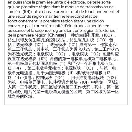
en puissance la première unité d'électrode, de telle sorte
qu'une première région dans le module de transmission de
lumière (101) entre dans le premier état de fonctionnement et
une seconde région maintienne le second état de
fonctionnement, la première région étant une région
couverte par la première unité d'électrode alimentée en
puissance et la seconde région étant une région à l'extérieur
de la première région.
[Chinese]
一种仿生瞳孔系统（100）、
仿生眼球及仿生瞳孔的控制方法，仿生瞳孔系统（100）包
括：透光模块（101），透光模块（101）具有第一工作状态和
第二工作状态，其中第一工作状态为透光状态，第二工作状态
为不透光状态；电极模块（102），电极模块（102）包括对应
设置在透光模块（101）两侧的第一电极单元和第二电极单元，
第一电极单元包括圆形电极（11）和至少一个环形电极（12、
13、14），第二电极单元接地；电源模块（103），与第一电
极单元电连接，用于为圆形电极（11）和/或环形电极（12、
13、14）供电；控制模块（104），用于控制电源模块（103）
为第一电极单元供电，以使得透光模块（101）中的第一区域进
入第一工作状态，第二区域保持第二工作状态，其中，第一区
域为被供电后的第一电极单元覆盖的区域，第二区域为第一区
域之外的区域。