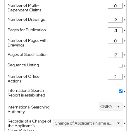
Number of Multi-
*
Dependent Claims
Number of Drawings
*
Pages for Publication
*
Number of Pages with
*
Drawings
Pages of Specification
*
Sequence Listing
*
Number of Office
*
Actions
International Search
*
Report is established
CNIPA
International Searching
*
Authority
Recordal of a Change of
Change of Applicant's Name and Address
*
the Applicant's
Name/Address