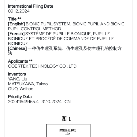
International Filing Date
09.12.2024
Title **
[English]
BIONIC PUPIL SYSTEM, BIONIC PUPIL AND BIONIC
PUPIL CONTROL METHOD
[French]
SYSTÈME DE PUPILLE BIONIQUE, PUPILLE
BIONIQUE ET PROCÉDÉ DE COMMANDE DE PUPILLE
BIONIQUE
[Chinese]
一种仿生瞳孔系统、仿生瞳孔及仿生瞳孔的控制方
法
Applicants **
GOERTEK TECHNOLOGY CO., LTD
Inventors
YANG, Liu
MATSUKAWA, Takeo
GUO, Weihao
Priority Data
202411549165.4
31.10.2024
CN