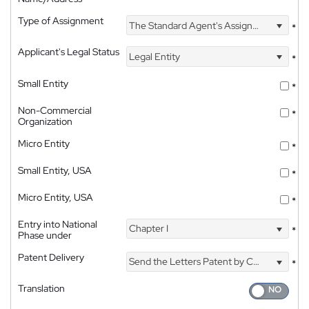
Type of Assignment
The Standard Agent's Assignment
*
Applicant's Legal Status
Legal Entity
*
Small Entity
*
Non-Commercial
*
Organization
Micro Entity
*
Small Entity, USA
*
Micro Entity, USA
*
Entry into National
Chapter I
*
Phase under
Patent Delivery
Send the Letters Patent by Courier
*
Translation