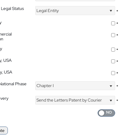
 Legal Status
Legal Entity
*
y
*
ercial
*
on
ty
*
ty, USA
*
ty, USA
*
 National Phase
Chapter I
*
ivery
Send the Letters Patent by Courier
*
ate