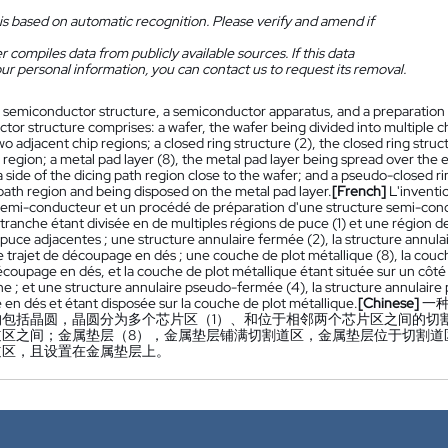
is based on automatic recognition. Please verify and amend if
 compiles data from publicly available sources. If this data
ur personal information, you can contact us to request its removal.
 semiconductor structure, a semiconductor apparatus, and a preparation
or structure comprises: a wafer, the wafer being divided into multiple chi
 adjacent chip regions; a closed ring structure (2), the closed ring str
 region; a metal pad layer (8), the metal pad layer being spread over the 
a side of the dicing path region close to the wafer; and a pseudo-closed ri
path region and being disposed on the metal pad layer.
[French]
L'inventi
 semi-conducteur et un procédé de préparation d'une structure semi-con
 tranche étant divisée en de multiples régions de puce (1) et une région 
 puce adjacentes ; une structure annulaire fermée (2), la structure annul
e trajet de découpage en dés ; une couche de plot métallique (8), la couch
écoupage en dés, et la couche de plot métallique étant située sur un côté
he ; et une structure annulaire pseudo-fermée (4), la structure annulaire
en dés et étant disposée sur la couche de plot métallique.
[Chinese]
一
构包括晶圆，晶圆分为多个芯片区（1）、和位于相邻两个芯片区之间的切
道区之间；金属垫层（8），金属垫层铺满切割道区，金属垫层位于切割道
道区，且设置在金属垫层上。