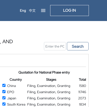
LOG IN
Eng
中文
, AND
Search
Quotation for National Phase entry
Country
Stages
Total
China
Filing, Examination, Granting
1580
EPO
Filing, Examination, Granting
11746
Japan
Filing, Examination, Granting
2073
South Korea
Filing, Examination, Granting
1834