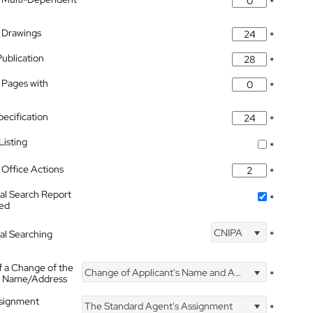
*
 Drawings
*
Publication
*
 Pages with
*
pecification
*
isting
*
Office Actions
*
nal Search Report
*
hed
CNIPA
nal Searching
*
f a Change of the
Change of Applicant's Name and Address
*
's Name/Address
ssignment
The Standard Agent's Assignment
*