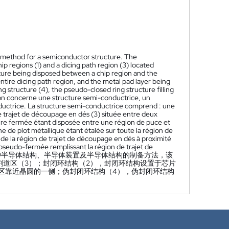
 method for a semiconductor structure. The
p regions (1) and a dicing path region (3) located
ucture being disposed between a chip region and the
entire dicing path region, and the metal pad layer being
ng structure (4), the pseudo-closed ring structure filling
on concerne une structure semi-conductrice, un
ductrice. La structure semi-conductrice comprend : une
de trajet de découpage en dés (3) située entre deux
aire fermée étant disposée entre une région de puce et
e de plot métallique étant étalée sur toute la région de
 de la région de trajet de découpage en dés à proximité
 pseudo-fermée remplissant la région de trajet de
种半导体结构、半导体装置及半导体结构的制备方法，该
割道区（3）；封闭环结构（2），封闭环结构设置于芯片
区靠近晶圆的一侧；伪封闭环结构（4），伪封闭环结构