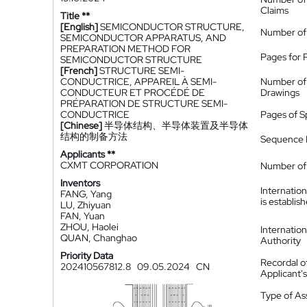
Claims
Title **
[English]
SEMICONDUCTOR STRUCTURE,
Number of
SEMICONDUCTOR APPARATUS, AND
PREPARATION METHOD FOR
Pages for 
SEMICONDUCTOR STRUCTURE
[French]
STRUCTURE SEMI-
CONDUCTRICE, APPAREIL À SEMI-
Number of
CONDUCTEUR ET PROCÉDÉ DE
Drawings
PRÉPARATION DE STRUCTURE SEMI-
CONDUCTRICE
Pages of S
[Chinese]
半导体结构、半导体装置及半导体
结构的制备方法
Sequence L
Applicants **
CXMT CORPORATION
Number of 
Inventors
Internatio
FANG, Yang
is establis
LU, Zhiyuan
FAN, Yuan
ZHOU, Haolei
Internatio
QUAN, Changhao
Authority
Priority Data
Recordal o
202410567812.8
09.05.2024
CN
Applicant
Type of A