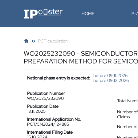
IP-Coster
HOME
IP
PCT calculation
WO2025232090 - SEMICONDUCTOR
PREPARATION METHOD FOR SEMIC
before 09.11.2026
National phase entry is expected:
before 09.12.2026
Publication Number
WO/2025/232090
Total Num
Publication Date
13.11.2025
Number of
Claims
International Application No.
PCT/CN2024/124885
Number of 
International Filing Date
15.10.2024
Number of