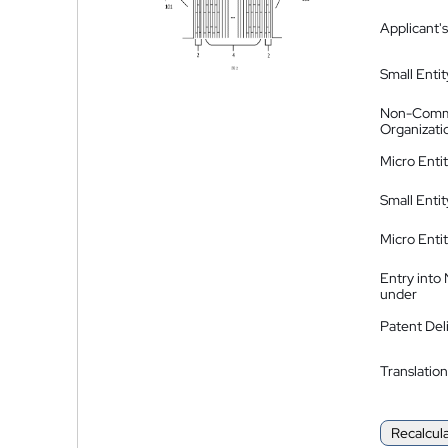
Applicant's
Small Entit
Non-Comm
Organizati
Micro Enti
Small Enti
Micro Enti
Entry into
under
Patent Del
Translation
Recalcul