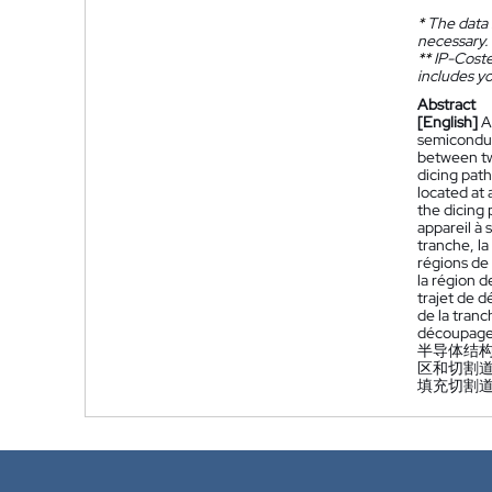
*
The data 
necessary.
**
IP-Coster
includes yo
Abstract
[English]
A
semiconduct
between two
dicing path
located at 
the dicing 
appareil à
tranche, la
régions de
la région d
trajet de d
de la tranc
découpage 
半导体结
区和切割
填充切割