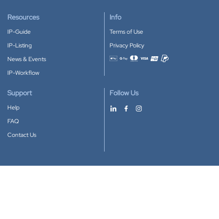
Resources
Info
IP-Guide
Terms of Use
IP-Listing
Privacy Policy
News & Events
Accepted payment methods
IP-Workflow
Support
Follow Us
Help
FAQ
Contact Us
Download our App
Google Play
Apple Store