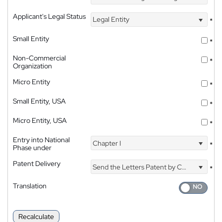
Applicant's Legal Status
Legal Entity
*
Small Entity
*
Non-Commercial
*
Organization
Micro Entity
*
Small Entity, USA
*
Micro Entity, USA
*
Entry into National
Chapter I
*
Phase under
Patent Delivery
Send the Letters Patent by Courier
*
Translation
Recalculate