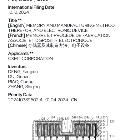
International Filing Date
10.10.2024
Title **
[English]
MEMORY AND MANUFACTURING METHOD
THEREFOR, AND ELECTRONIC DEVICE
[French]
MÉMOIRE ET PROCÉDÉ DE FABRICATION
ASSOCIÉ, ET DISPOSITIF ÉLECTRONIQUE
[Chinese]
存储器及其制造方法、电子设备
Applicants **
CXMT CORPORATION
Inventors
DENG, Fangxin
DU, Guoan
PIAO, Cheng
ZHANG, Shiqing
Priority Data
202410389602.4
01.04.2024
CN