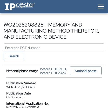
IP-Coster — Home
WO2025208828 - MEMORY AND
MANUFACTURING METHOD THEREFOR,
AND ELECTRONIC DEVICE
Search
before 01.10.2026
National phase entry:
National phase
before 01.11.2026
Publication Number
WO/2025/208828
Publication Date
09.10.2025
International Application No.
PCT/CN2024/123954