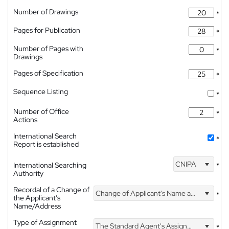
Number of Drawings
*
Pages for Publication
*
Number of Pages with
*
Drawings
Pages of Specification
*
Sequence Listing
*
Number of Office
*
Actions
International Search
*
Report is established
CNIPA
International Searching
*
Authority
Recordal of a Change of
Change of Applicant's Name and Address
*
the Applicant's
Name/Address
Type of Assignment
The Standard Agent's Assignment
*