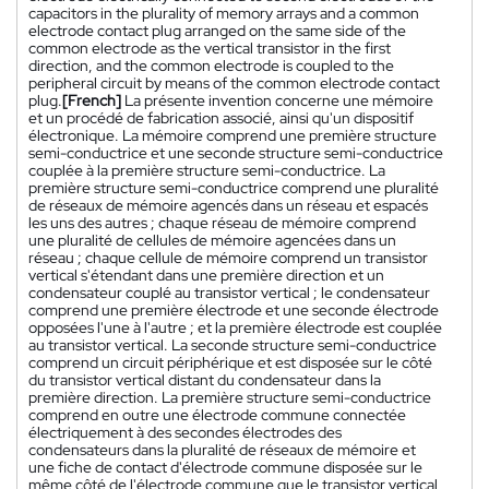
capacitors in the plurality of memory arrays and a common
electrode contact plug arranged on the same side of the
common electrode as the vertical transistor in the first
direction, and the common electrode is coupled to the
peripheral circuit by means of the common electrode contact
plug.
[French]
La présente invention concerne une mémoire
et un procédé de fabrication associé, ainsi qu'un dispositif
électronique. La mémoire comprend une première structure
semi-conductrice et une seconde structure semi-conductrice
couplée à la première structure semi-conductrice. La
première structure semi-conductrice comprend une pluralité
de réseaux de mémoire agencés dans un réseau et espacés
les uns des autres ; chaque réseau de mémoire comprend
une pluralité de cellules de mémoire agencées dans un
réseau ; chaque cellule de mémoire comprend un transistor
vertical s'étendant dans une première direction et un
condensateur couplé au transistor vertical ; le condensateur
comprend une première électrode et une seconde électrode
opposées l'une à l'autre ; et la première électrode est couplée
au transistor vertical. La seconde structure semi-conductrice
comprend un circuit périphérique et est disposée sur le côté
du transistor vertical distant du condensateur dans la
première direction. La première structure semi-conductrice
comprend en outre une électrode commune connectée
électriquement à des secondes électrodes des
condensateurs dans la pluralité de réseaux de mémoire et
une fiche de contact d'électrode commune disposée sur le
même côté de l'électrode commune que le transistor vertical