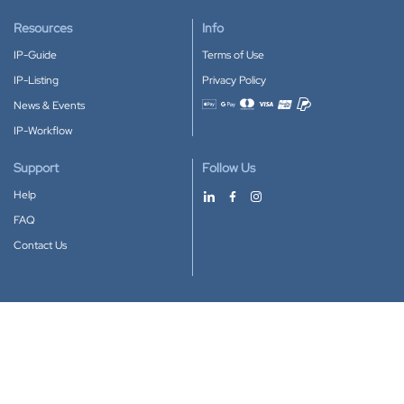
Resources
Info
IP-Guide
Terms of Use
IP-Listing
Privacy Policy
News & Events
Accepted payment methods
IP-Workflow
Support
Follow Us
Help
FAQ
Contact Us
Download our App
Google Play
Apple Store
IP-Coster © 2010-2026
All rights reserved.