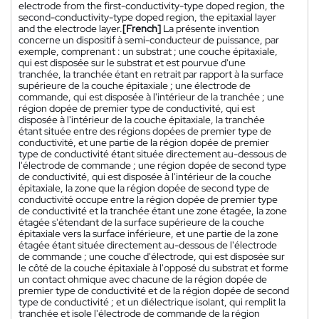
electrode from the first-conductivity-type doped region, the
second-conductivity-type doped region, the epitaxial layer
and the electrode layer.
[French]
La présente invention
concerne un dispositif à semi-conducteur de puissance, par
exemple, comprenant : un substrat ; une couche épitaxiale,
qui est disposée sur le substrat et est pourvue d'une
tranchée, la tranchée étant en retrait par rapport à la surface
supérieure de la couche épitaxiale ; une électrode de
commande, qui est disposée à l'intérieur de la tranchée ; une
région dopée de premier type de conductivité, qui est
disposée à l'intérieur de la couche épitaxiale, la tranchée
étant située entre des régions dopées de premier type de
conductivité, et une partie de la région dopée de premier
type de conductivité étant située directement au-dessous de
l'électrode de commande ; une région dopée de second type
de conductivité, qui est disposée à l'intérieur de la couche
épitaxiale, la zone que la région dopée de second type de
conductivité occupe entre la région dopée de premier type
de conductivité et la tranchée étant une zone étagée, la zone
étagée s'étendant de la surface supérieure de la couche
épitaxiale vers la surface inférieure, et une partie de la zone
étagée étant située directement au-dessous de l'électrode
de commande ; une couche d'électrode, qui est disposée sur
le côté de la couche épitaxiale à l'opposé du substrat et forme
un contact ohmique avec chacune de la région dopée de
premier type de conductivité et de la région dopée de second
type de conductivité ; et un diélectrique isolant, qui remplit la
tranchée et isole l'électrode de commande de la région