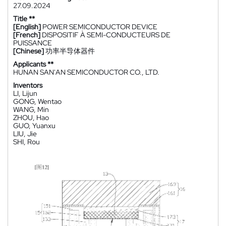
27.09.2024
Title **
[English]
POWER SEMICONDUCTOR DEVICE
[French]
DISPOSITIF À SEMI-CONDUCTEURS DE
PUISSANCE
[Chinese]
功率半导体器件
Applicants **
HUNAN SAN'AN SEMICONDUCTOR CO., LTD.
Inventors
LI, Lijun
GONG, Wentao
WANG, Min
ZHOU, Hao
GUO, Yuanxu
LIU, Jie
SHI, Rou