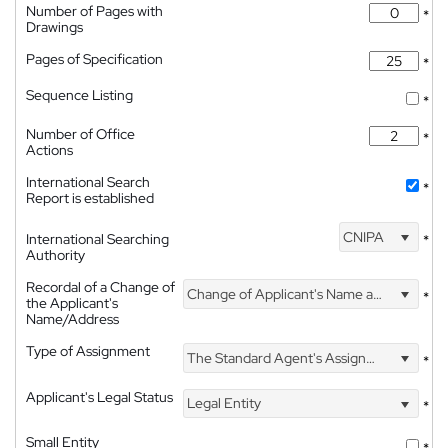
Number of Pages with
*
Drawings
Pages of Specification
*
Sequence Listing
*
Number of Office
*
Actions
International Search
*
Report is established
CNIPA
International Searching
*
Authority
Recordal of a Change of
Change of Applicant's Name and Address
*
the Applicant's
Name/Address
Type of Assignment
The Standard Agent's Assignment
*
Applicant's Legal Status
Legal Entity
*
Small Entity
*