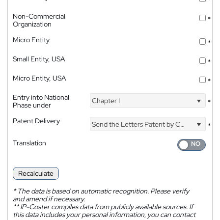
Non-Commercial
*
Organization
Micro Entity
*
Small Entity, USA
*
Micro Entity, USA
*
Entry into National
Chapter I
*
Phase under
Patent Delivery
Send the Letters Patent by Courier
*
Translation
Recalculate
*
The data is based on automatic recognition. Please verify
and amend if necessary.
**
IP-Coster compiles data from publicly available sources. If
this data includes your personal information, you can contact