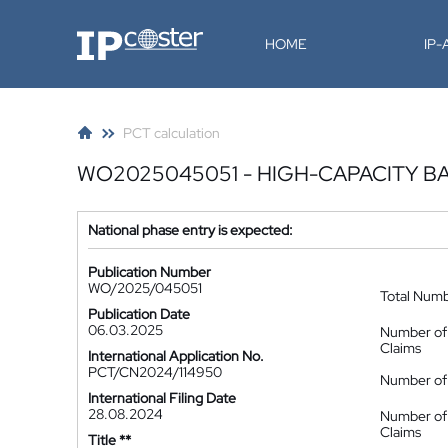
IP-Coster
HOME
IP
PCT calculation
WO2025045051 - HIGH-CAPACITY B
National phase entry is expected:
Publication Number
WO/2025/045051
Total Num
Publication Date
06.03.2025
Number of
Claims
International Application No.
PCT/CN2024/114950
Number of 
International Filing Date
28.08.2024
Number of
Claims
Title **