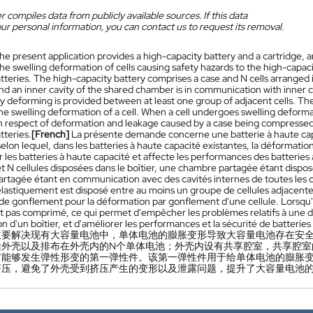
 compiles data from publicly available sources. If this data
ur personal information, you can contact us to request its removal.
he present application provides a high-capacity battery and a cartridge, a
the swelling deformation of cells causing safety hazards to the high-capa
tteries. The high-capacity battery comprises a case and N cells arranged 
nd an inner cavity of the shared chamber is in communication with inner cav
lly deforming is provided between at least one group of adjacent cells. The
he swelling deformation of a cell. When a cell undergoes swelling deform
n respect of deformation and leakage caused by a case being compressed
tteries.
[French]
La présente demande concerne une batterie à haute capa
lon lequel, dans les batteries à haute capacité existantes, la déformati
r les batteries à haute capacité et affecte les performances des batterie
et N cellules disposées dans le boîtier, une chambre partagée étant disposée
rtagée étant en communication avec des cavités internes de toutes les ce
lastiquement est disposé entre au moins un groupe de cellules adjacentes.
de gonflement pour la déformation par gonflement d'une cellule. Lorsqu'
est pas comprimé, ce qui permet d'empêcher les problèmes relatifs à une d
 d'un boîtier, et d'améliorer les performances et la sécurité de batteries
主要解决现有大容量电池中，单体电池的臌胀变形导致大容量电池存在安
括外壳以及排布在外壳内的N个单体电池；外壳内设有共享腔室，共享腔室
有能够发生弹性形变的第一弹性件。该第一弹性件用于给单体电池的臌胀
挤压，避免了外壳受到挤压产生的变形以及泄露问题，提升了大容量电池