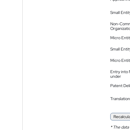
Small Entit
Non-Comm
Organizati
Micro Enti
Small Enti
Micro Enti
Entry into
under
Patent Del
Translation
Recalcul
*
The data 