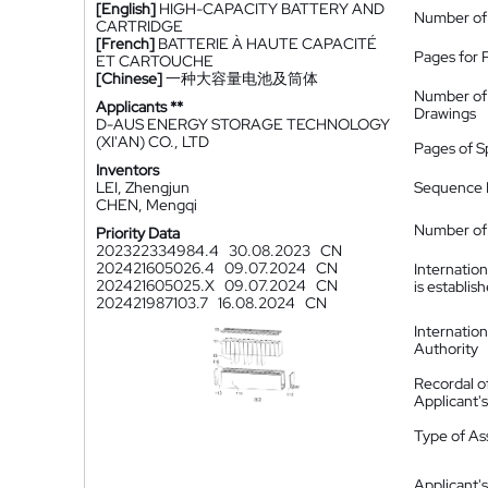
[English]
HIGH-CAPACITY BATTERY AND
Number of
CARTRIDGE
[French]
BATTERIE À HAUTE CAPACITÉ
Pages for 
ET CARTOUCHE
[Chinese]
一种大容量电池及筒体
Number of
Applicants **
Drawings
D-AUS ENERGY STORAGE TECHNOLOGY
(XI'AN) CO., LTD
Pages of S
Inventors
LEI, Zhengjun
Sequence L
CHEN, Mengqi
Number of 
Priority Data
202322334984.4
30.08.2023
CN
202421605026.4
09.07.2024
CN
Internatio
202421605025.X
09.07.2024
CN
is establis
202421987103.7
16.08.2024
CN
Internatio
Authority
Recordal o
Applicant
Type of A
Applicant's