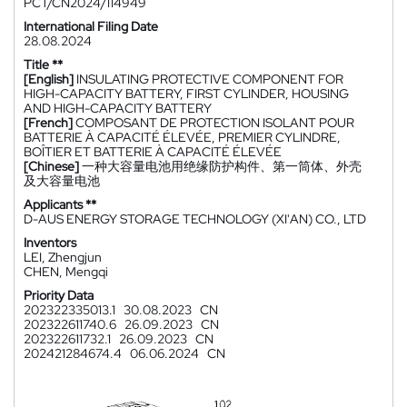
PCT/CN2024/114949
International Filing Date
28.08.2024
Title **
[English]
INSULATING PROTECTIVE COMPONENT FOR
HIGH-CAPACITY BATTERY, FIRST CYLINDER, HOUSING
AND HIGH-CAPACITY BATTERY
[French]
COMPOSANT DE PROTECTION ISOLANT POUR
BATTERIE À CAPACITÉ ÉLEVÉE, PREMIER CYLINDRE,
BOÎTIER ET BATTERIE À CAPACITÉ ÉLEVÉE
[Chinese]
一种大容量电池用绝缘防护构件、第一筒体、外壳
及大容量电池
Applicants **
D-AUS ENERGY STORAGE TECHNOLOGY (XI'AN) CO., LTD
Inventors
LEI, Zhengjun
CHEN, Mengqi
Priority Data
202322335013.1
30.08.2023
CN
202322611740.6
26.09.2023
CN
202322611732.1
26.09.2023
CN
202421284674.4
06.06.2024
CN