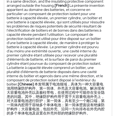
in a same direction, and the insulating protective component
arranged outside the housing.
[French]
La présente invention
appartient au domaine des batteries, et concerne en
particulier un composant de protection isolant pour une
batterie à capacité élevée, un premier cylindre, un boîtier et
une batterie à capacité élevée, qui sont utilisés pour résoudre
les problèmes de risques potentiels de sécurité résultant de
l'électrification de boîtiers et de bornes dans des batteries à
capacité élevée pendant l'utilisation. Le composant de
protection isolant est utilisé pour être disposé sur un boîtier
d'une batterie à capacité élevée, de manière à protéger la
batterie à capacité élevée. Le premier cylindre est pourvu
d'au moins une extrémité ouverte, une cavité interne du
premier cylindre étant utilisée pour recevoir une pluralité
d'éléments de batterie, et la surface de paroi du premier
cylindre étant pourvue du composant de protection isolant.
La batterie à capacité élevée comprend un boîtier, une
pluralité d'éléments de batterie disposés dans une cavité
interne du boîtier et agencés dans une même direction, et le
composant de protection isolant disposé à l'extérieur du
boîtier.
[Chinese]
本发明属于电池领域，具体为一种大容量电
池用绝缘防护构件、第一筒体、外壳及大容量电池。解决现有
大容量电池外壳以及极柱带电，在使用过程中可能存在安全隐
患的问题。其中，绝缘防护构件用于置于大容量电池外壳上，
对大容量电池进行防护；第一筒体，具有至少一个敞口端，第
一筒体内腔用于容纳多个单体电池；第一筒体壁面设有绝缘防
护构件；大容量电池，包括外壳、沿同一方向排布在外壳内腔
的多个单体电池及设置在外壳外部的绝缘防护构件。