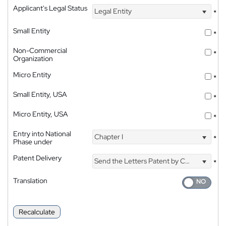
Applicant's Legal Status
Legal Entity
*
Small Entity
*
Non-Commercial
*
Organization
Micro Entity
*
Small Entity, USA
*
Micro Entity, USA
*
Entry into National
Chapter I
*
Phase under
Patent Delivery
Send the Letters Patent by Courier
*
Translation
Recalculate