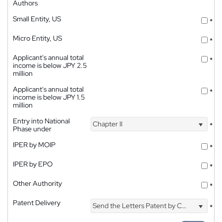
Authors
Small Entity, US
*
Micro Entity, US
*
Applicant's annual total
*
income is below JPY 2.5
million
Applicant's annual total
*
income is below JPY 1.5
million
Entry into National
Chapter II
*
Phase under
IPER by MOIP
*
IPER by EPO
*
Other Authority
*
Patent Delivery
Send the Letters Patent by Courier
*