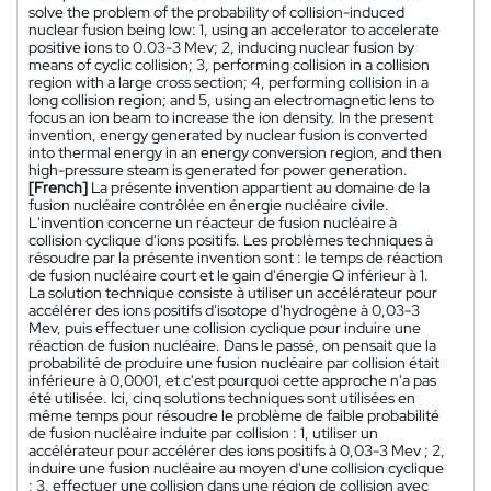
solve the problem of the probability of collision-induced
nuclear fusion being low: 1, using an accelerator to accelerate
positive ions to 0.03-3 Mev; 2, inducing nuclear fusion by
means of cyclic collision; 3, performing collision in a collision
region with a large cross section; 4, performing collision in a
long collision region; and 5, using an electromagnetic lens to
focus an ion beam to increase the ion density. In the present
invention, energy generated by nuclear fusion is converted
into thermal energy in an energy conversion region, and then
high-pressure steam is generated for power generation.
[French]
La présente invention appartient au domaine de la
fusion nucléaire contrôlée en énergie nucléaire civile.
L'invention concerne un réacteur de fusion nucléaire à
collision cyclique d'ions positifs. Les problèmes techniques à
résoudre par la présente invention sont : le temps de réaction
de fusion nucléaire court et le gain d'énergie Q inférieur à 1.
La solution technique consiste à utiliser un accélérateur pour
accélérer des ions positifs d'isotope d'hydrogène à 0,03-3
Mev, puis effectuer une collision cyclique pour induire une
réaction de fusion nucléaire. Dans le passé, on pensait que la
probabilité de produire une fusion nucléaire par collision était
inférieure à 0,0001, et c'est pourquoi cette approche n'a pas
été utilisée. Ici, cinq solutions techniques sont utilisées en
même temps pour résoudre le problème de faible probabilité
de fusion nucléaire induite par collision : 1, utiliser un
accélérateur pour accélérer des ions positifs à 0,03-3 Mev ; 2,
induire une fusion nucléaire au moyen d'une collision cyclique
; 3, effectuer une collision dans une région de collision avec