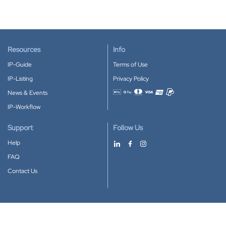
Resources
Info
IP-Guide
Terms of Use
IP-Listing
Privacy Policy
News & Events
Accepted payment methods
IP-Workflow
Support
Follow Us
Help
FAQ
Contact Us
Download our App