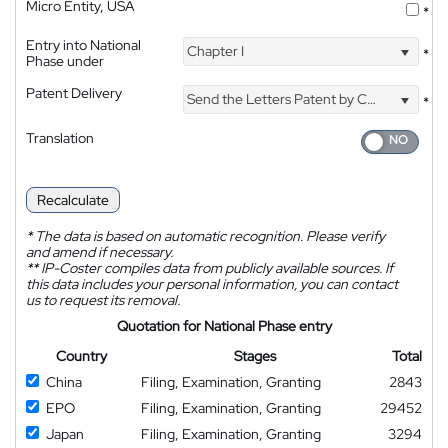
Micro Entity, USA
*
Entry into National
Chapter I
*
Phase under
Patent Delivery
Send the Letters Patent by Courier
*
Translation
Recalculate
*
The data is based on automatic recognition. Please verify
and amend if necessary.
**
IP-Coster compiles data from publicly available sources. If
this data includes your personal information, you can contact
us to request its removal.
Quotation for National Phase entry
Country
Stages
Total
China
Filing, Examination, Granting
2843
EPO
Filing, Examination, Granting
29452
Japan
Filing, Examination, Granting
3294