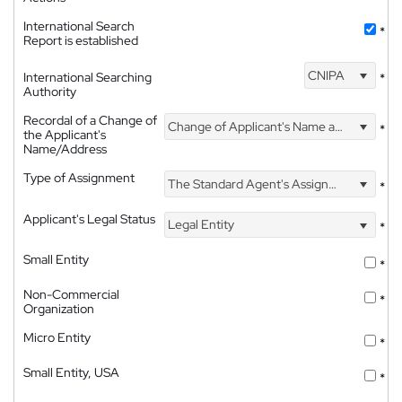
International Search
*
Report is established
CNIPA
International Searching
*
Authority
Recordal of a Change of
Change of Applicant's Name and Address
*
the Applicant's
Name/Address
Type of Assignment
The Standard Agent's Assignment
*
Applicant's Legal Status
Legal Entity
*
Small Entity
*
Non-Commercial
*
Organization
Micro Entity
*
Small Entity, USA
*